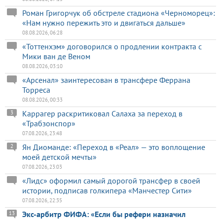
Роман Григорчук об обстреле стадиона «Черноморец»:
«Нам нужно пережить это и двигаться дальше»
08.08.2026, 06:28
«Тоттенхэм» договорился о продлении контракта с
Мики ван де Веном
08.08.2026, 03:10
«Арсенал» заинтересован в трансфере Феррана
Торреса
08.08.2026, 00:33
Каррагер раскритиковал Салаха за переход в
3
«Трабзонспор»
07.08.2026, 23:48
Ян Диоманде: «Переход в «Реал» — это воплощение
2
моей детской мечты»
07.08.2026, 23:03
«Лидс» оформил самый дорогой трансфер в своей
истории, подписав голкипера «Манчестер Сити»
07.08.2026, 22:35
Экс-арбитр ФИФА: «Если бы рефери назначил
13