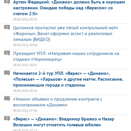
Артем Федецкий: «Динамо» должно быть в хорошем
8
настроении. Ожидаю победы над «Вересом» со
счетом 2:0»
08.08.2026, 09:30
Цыганков пропустил уже пятый контрольный матч
1
«Жироны», Ванат оформил ассист и реализовал
пенальти (ВИДЕО)
08.08.2026, 09:06
Президент УПЛ: «Направим наших сотрудников на
1
стадион «Черноморец»
08.08.2026, 08:42
Начинается 2-й тур УПЛ. «Верес» — «Динамо»,
«Полесье» — «Харьков» и другие матчи. Расписание,
принимающие города и стадионы
08.08.2026, 08:16
«Унион» объявил о продлении контракта с
воспитанником «Динамо»
08.08.2026, 07:48
«Верес» — «Динамо»: Владимир Бражко и Назар
3
Волошин могут отметить голевые юбилеи
08.08.2026, 07:13