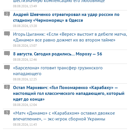
шестизначную компенсацию его любовнице
08.08.2026, 13:49
Андрей Шевченко отреагировал на удар россии по
2
стадиону «Черноморец» в Одессе
08.08.2026, 13:28
Игорь Цыганик: «Если «Верес» выстоит в дебюте матча,
«Динамо» все равно дожмет их во втором тайме»
08.08.2026, 13:07
8 августа. Сегодня родились... Морозу — 56
08.08.2026, 12:46
«Барселона» готовит трансфер грузинского
нападающего
08.08.2026, 12:25
Остап Маркевич: «Гол Пономаренко «Карабаху» —
2
настоящий гол классического нападающего, который
идет до конца»
08.08.2026, 12:04
«Матч «Динамо» с «Карабахом» оставил двоякое
3
впечатление», — экс-игрок сборной Украины
08.08.2026, 11:43