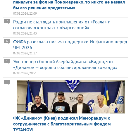
пенальти за фол на Пономаренко, то никто не назвал
бы его решение предвзятым»
07.08.2026, 22:09
Родри не стал ждать приглашения от «Реала» и
7
согласовал контракт с «Барселоной»
07.08.2026, 21:43
ФИФА разослала письма поддержки Инфантино перед
6
ЧМ-2026
07.08.2026, 21:17
Экс-тренер сборной Азербайджана: «Видно, что
1
«Динамо» — хорошо сбалансированная команда»
07.08.2026, 20:51
ФК «Динамо» (Киев) подписал Меморандум о
сотрудничестве с Благотворительным фондом
TYTANOVI