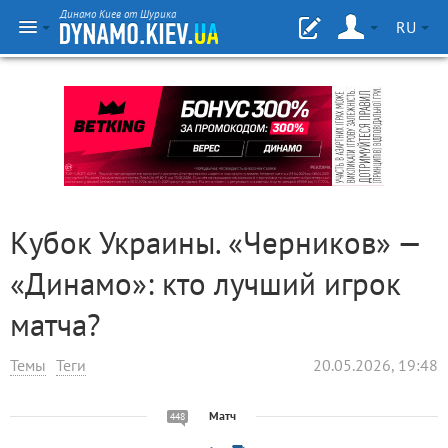
Динамо Киев от Шурика
RU
Кубок Украины. «Черников» —
«Динамо»: кто лучший игрок
матча?
Темы
Теги
20.05.2026, 19:48
Матч
448