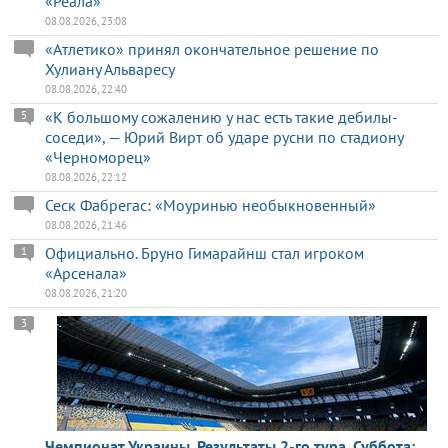
«Реала»
08.08.2026, 23:08
«Атлетико» принял окончательное решение по
Хулиану Альваресу
08.08.2026, 22:40
«К большому сожалению у нас есть такие дебилы-
5
соседи», — Юрий Вирт об ударе русни по стадиону
«Черноморец»
08.08.2026, 22:12
Сеск Фабрегас: «Моуринью необыкновенный»
08.08.2026, 21:46
Официально. Бруно Гимарайнш стал игроком
1
«Арсенала»
08.08.2026, 21:20
3
Чемпионат Украины. Результаты 2-го тура. Суббота: