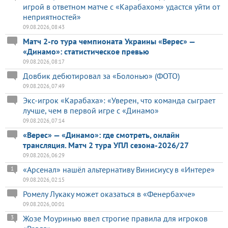
игрой в ответном матче с «Карабахом» удастся уйти от
неприятностей»
09.08.2026, 08:43
Матч 2-го тура чемпионата Украины «Верес» —
«Динамо»: статистическое превью
09.08.2026, 08:17
Довбик дебютировал за «Болонью» (ФОТО)
09.08.2026, 07:49
Экс-игрок «Карабаха»: «Уверен, что команда сыграет
лучше, чем в первой игре с «Динамо»
09.08.2026, 07:14
«Верес» — «Динамо»: где смотреть, онлайн
трансляция. Матч 2 тура УПЛ сезона-2026/27
09.08.2026, 06:29
«Арсенал» нашёл альтернативу Винисиусу в «Интере»
1
09.08.2026, 02:15
Ромелу Лукаку может оказаться в «Фенербахче»
09.08.2026, 00:01
Жозе Моуринью ввел строгие правила для игроков
3