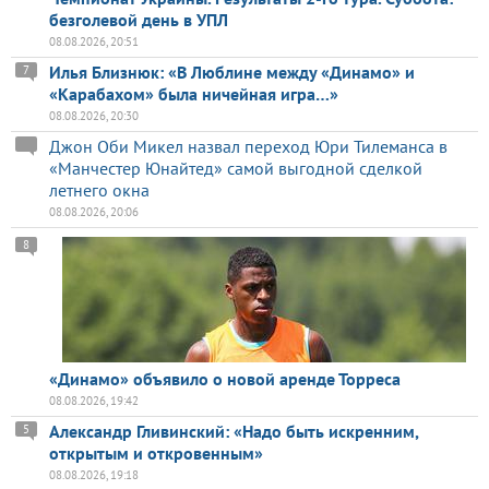
безголевой день в УПЛ
08.08.2026, 20:51
Илья Близнюк: «В Люблине между «Динамо» и
7
«Карабахом» была ничейная игра…»
08.08.2026, 20:30
Джон Оби Микел назвал переход Юри Тилеманса в
«Манчестер Юнайтед» самой выгодной сделкой
летнего окна
08.08.2026, 20:06
8
«Динамо» объявило о новой аренде Торреса
08.08.2026, 19:42
Александр Гливинский: «Надо быть искренним,
5
открытым и откровенным»
08.08.2026, 19:18