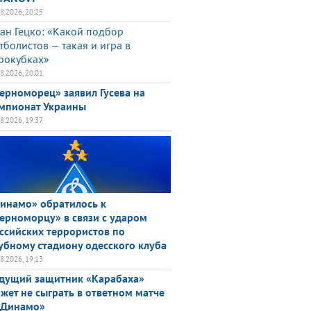
08.2026, 20:25
ан Гецко: «Какой подбор
тболистов — такая и игра в
рокубках»
08.2026, 20:01
ерноморец» заявил Гусева на
мпионат Украины
08.2026, 19:37
инамо» обратилось к
ерноморцу» в связи с ударом
ссийских террористов по
убному стадиону одесского клуба
08.2026, 19:13
дущий защитник «Карабаха»
жет не сыграть в ответном матче
«Динамо»