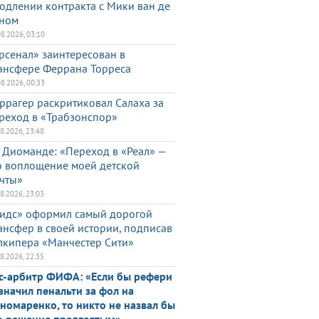
одлении контракта с Мики ван де
ном
08.2026, 03:10
рсенал» заинтересован в
ансфере Феррана Торреса
08.2026, 00:33
ррагер раскритиковал Салаха за
реход в «Трабзонспор»
08.2026, 23:48
 Диоманде: «Переход в «Реал» —
о воплощение моей детской
чты»
08.2026, 23:03
идс» оформил самый дорогой
ансфер в своей истории, подписав
лкипера «Манчестер Сити»
08.2026, 22:35
с-арбитр ФИФА: «Если бы рефери
значил пенальти за фол на
номаренко, то никто не назвал бы