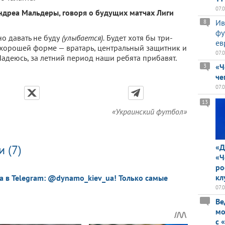
07.
ндреа Мальдеры, говоря о будущих матчах Лиги
Ив
8
фу
о давать не буду
(улыбается).
Будет хотя бы три-
ев
хорошей форме — вратарь, центральный защитник и
07.
Надеюсь, за летний период наши ребята прибавят.
«Ч
3
че
07.
13
«Украинский футбол»
 (7)
«Д
«Ч
ро
кл
a в Telegram: @dynamo_kiev_ua! Только самые
07.
Ве
мо
с 