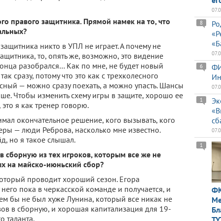
ег
07.
го правого защитника. Прямой намек на то, что
Ро
8
ральных?
«Р
«Б
защитника никто в УПЛ не играет. А почему не
07.
ащитника, то, опять же, возможно, это видение
конца разобрался… Как по мне, не будет новый
ФИ
6
так сразу, потому что это как с трехколесного
Ин
сный — можно сразу поехать, а можно упасть. Шансы
07.
ше. Чтобы изменить схему игры в защите, хорошо ее
Эк
1
 это я как тренер говорю.
«В
имал окончательное решение, кого вызывать, кого
сб
ры — люди Реброва, насколько мне известно.
07.
, но я такое слышал.
1
в сборную из тех игроков, которым все же не
ых на майско-июньский сбор?
оторый проводит хороший сезон. Егора
у него пока в черкасской команде и получается, и
ФК
ем бы не был хуже Лунина, который все никак не
Ме
ызов в сборную, и хорошая капитализация для 19-
Бл
о таланта.
TY