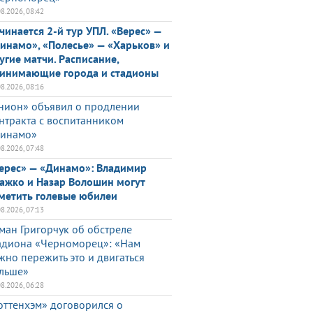
08.2026, 08:42
чинается 2-й тур УПЛ. «Верес» —
инамо», «Полесье» — «Харьков» и
угие матчи. Расписание,
инимающие города и стадионы
08.2026, 08:16
нион» объявил о продлении
нтракта с воспитанником
инамо»
08.2026, 07:48
ерес» — «Динамо»: Владимир
ажко и Назар Волошин могут
метить голевые юбилеи
08.2026, 07:13
ман Григорчук об обстреле
адиона «Черноморец»: «Нам
жно пережить это и двигаться
льше»
08.2026, 06:28
оттенхэм» договорился о