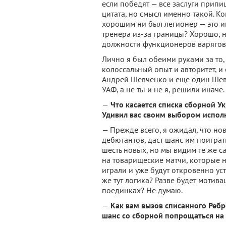
если победят — все заслуги припиш
цитата, но смысл именно такой. К
хорошим ни был легионер — это инв
тренера из-за границы? Хорошо, н
должности функционеров варягов.
Лично я был обеими руками за то,
колоссальный опыт и авторитет, и
Андрей Шевченко и еще один Шев
УАФ, а не ты и не я, решили иначе.
—
Что касается списка сборной У
Удивил вас своим выбором испол
— Прежде всего, я ожидал, что но
дебютантов, даст шанс им поиграт
шесть новых, но мы видим те же 
на товарищеские матчи, которые н
играли и уже будут откровенно ус
же тут логика? Разве будет мотив
поединках? Не думаю.
—
Как вам вызов списанного Реб
шанс со сборной попрощаться на