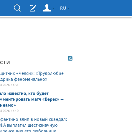
RU
сти
щитник «Челси»: «Трудолюбие
дрика феноменально»
08.2026, 14:31
ало известно, кто будет
мментировать матч «Верес» —
инамо»
08.2026, 14:10
фантино влип в новый скандал:
ФА выплатил шестизначную
мпенсацию его любовнице