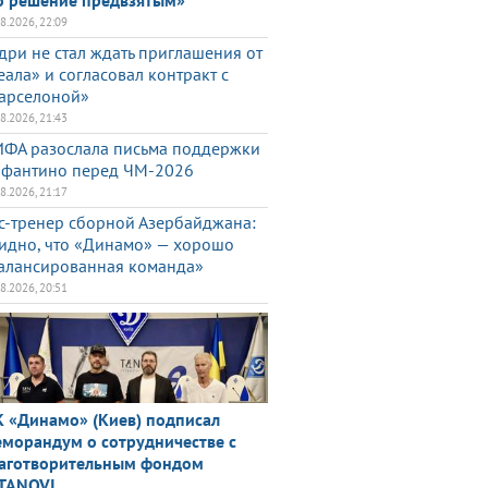
о решение предвзятым»
08.2026, 22:09
дри не стал ждать приглашения от
еала» и согласовал контракт с
арселоной»
08.2026, 21:43
ФА разослала письма поддержки
фантино перед ЧМ-2026
08.2026, 21:17
с-тренер сборной Азербайджана:
идно, что «Динамо» — хорошо
алансированная команда»
08.2026, 20:51
 «Динамо» (Киев) подписал
морандум о сотрудничестве с
аготворительным фондом
TANOVI