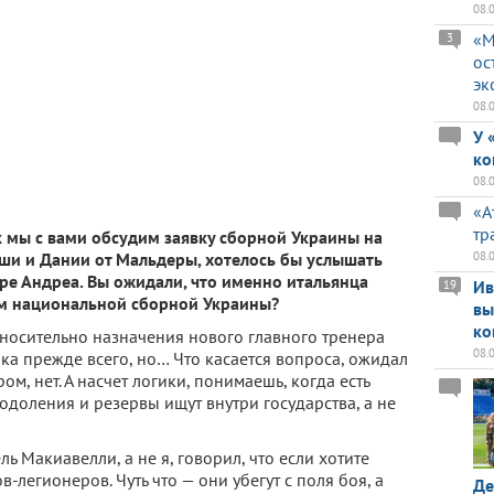
08.
«М
3
ос
эк
08.
У 
ко
08.
«А
тр
к мы с вами обсудим заявку сборной Украины на
08.
ши и Дании от Мальдеры, хотелось бы услышать
оре Андреа. Вы ожидали, что именно итальянца
Ив
19
м национальной сборной Украины?
вы
ко
тносительно назначения нового главного тренера
08.
ка прежде всего, но… Что касается вопроса, ожидал
ом, нет. А насчет логики, понимаешь, когда есть
еодоления и резервы ищут внутри государства, а не
 Макиавелли, а не я, говорил, что если хотите
в-легионеров. Чуть что — они убегут с поля боя, а
Де