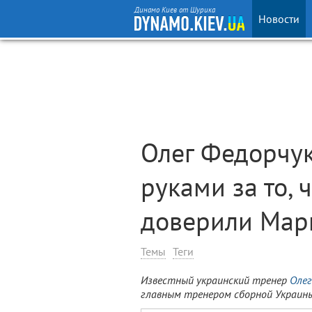
Динамо Киев от Шурика
Новости
Олег Федорчук
руками за то,
доверили Мар
Темы
Теги
Известный украинский тренер
Олег
главным тренером сборной Украины 