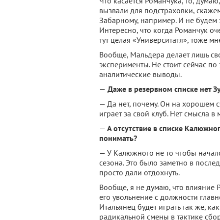
Что касается Романчука, то, думаю,
вызвали для подстраховки, скажем 
Забарному, например. И не будем 
Интересно, что когда Романчук оче
тут целая «Университатя», тоже м
Вообще, Мальдера делает лишь св
эксперименты. Не стоит сейчас по
аналитические выводы.
—
Даже в резервном списке нет З
— Да нет, почему. Он на хорошем 
играет за свой клуб. Нет смысла в 
—
А отсутствие в списке Калюжног
понимать?
— У Калюжного не то чтобы началс
сезона. Это было заметно в после
просто дали отдохнуть.
Вообще, я не думаю, что влияние 
его увольнение с должности главн
Итальянец будет играть так же, как
радикальной смены в тактике сбор