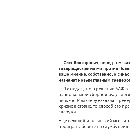
—
Олег Викторович, перед тем, ка
товарищеские матчи против Поль
ваше мнение, собственно, о синь
назначат новым главным тренеро
— Я ожидал, что в решении УАФ о
национальной сборной будет логи
ли я, что Мальдеру назначат тренер
кризис в стране, то способ его пр
снаружи.
Еще великий итальянский мыслитель
проиграть, берите на службу воино