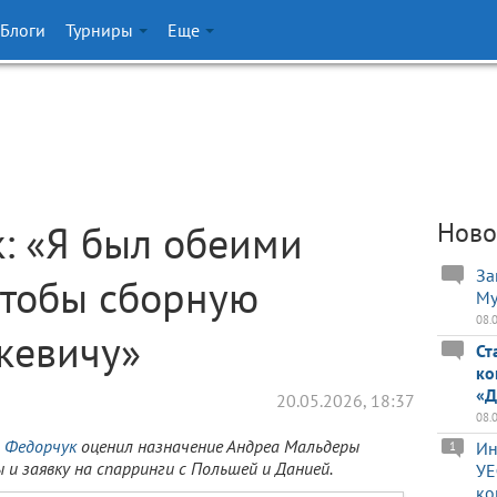
Блоги
Турниры
Еще
: «Я был обеими
Ново
За
 чтобы сборную
Му
08.
кевичу»
Ст
ко
«Д
20.05.2026, 18:37
08.
 Федорчук
оценил назначение Андреа Мальдеры
Ин
1
и заявку на спарринги с Польшей и Данией.
УЕ
ко