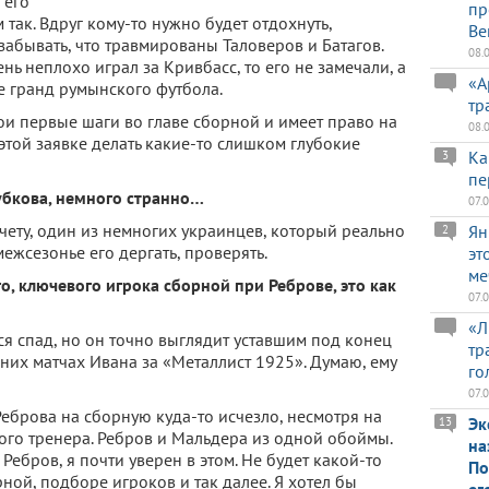
 его
пр
так. Вдруг кому-то нужно будет отдохнуть,
Ве
забывать, что травмированы Таловеров и Батагов.
08.
нь неплохо играл за Кривбасс, то его не замечали, а
«А
не гранд румынского футбола.
тр
ои первые шаги во главе сборной и имеет право на
08.
 этой заявке делать какие-то слишком глубокие
Ка
3
пе
убкова, немного странно…
07.
счету, один из немногих украинцев, который реально
Ян
2
межсезонье его дергать, проверять.
эт
ме
о, ключевого игрока сборной при Реброве, это как
07.
«Л
я спад, но он точно выглядит уставшим под конец
тр
дних матчах Ивана за «Металлист 1925». Думаю, ему
го
07.
Реброва на сборную куда-то исчезло, несмотря на
Эк
13
ого тренера. Ребров и Мальдера из одной обоймы.
на
 Ребров, я почти уверен в этом. Не будет какой-то
По
ной, подборе игроков и так далее. Я хотел бы