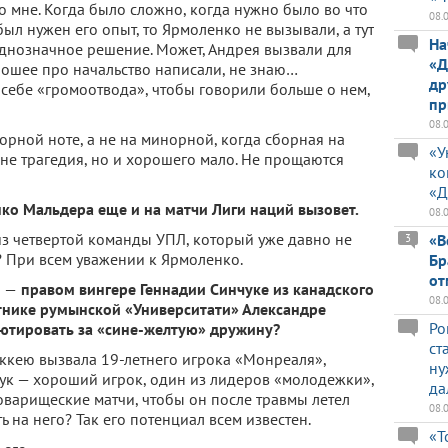
о мне. Когда было сложно, когда нужно было во что
08.
был нужен его опыт, то Ярмоленко не вызывали, а тут
На
однозначное решение. Может, Андрея вызвали для
«Д
рошее про начальство написали, не знаю…
др
 себе «громоотвода», чтобы говорили больше о нем,
пр
08.
рной ноте, а не на минорной, когда сборная на
«У
 не трагедия, но и хорошего мало. Не прощаются
ко
«Д
о Мальдера еще и на матчи Лиги наций вызовет.
08.
з четвертой команды УПЛ, который уже давно не
«В
3
 При всем уважении к Ярмоленко.
Бр
от
й
—
правом вингере Геннадии Синчуке из канадского
08.
нике румынской «Университати» Александре
Ро
бютировать за «сине-желтую» дружину?
ст
ккею вызвала 19-летнего игрока «Монреаля»,
ну
чук — хороший игрок, один из лидеров «молодежки»,
да
товарищеские матчи, чтобы он после травмы летел
08.
ь на него? Так его потенциал всем известен.
«Т