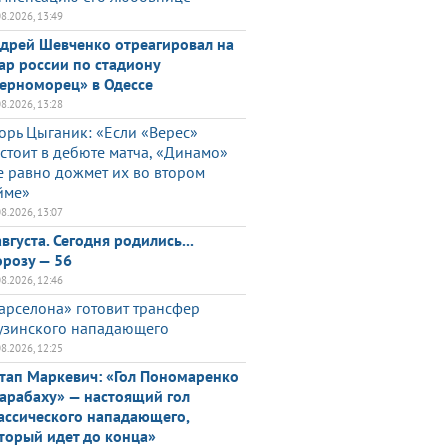
08.2026, 13:49
дрей Шевченко отреагировал на
ар россии по стадиону
ерноморец» в Одессе
08.2026, 13:28
орь Цыганик: «Если «Верес»
стоит в дебюте матча, «Динамо»
е равно дожмет их во втором
йме»
08.2026, 13:07
августа. Сегодня родились...
розу — 56
08.2026, 12:46
арселона» готовит трансфер
узинского нападающего
08.2026, 12:25
тап Маркевич: «Гол Пономаренко
арабаху» — настоящий гол
ассического нападающего,
торый идет до конца»