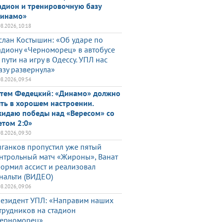
адион и тренировочную базу
инамо»
08.2026, 10:18
слан Костышин: «Об ударе по
адиону «Черноморец» в автобусе
 пути на игру в Одессу. УПЛ нас
азу развернула»
08.2026, 09:54
тем Федецкий: «Динамо» должно
ть в хорошем настроении.
идаю победы над «Вересом» со
етом 2:0»
08.2026, 09:30
ганков пропустил уже пятый
нтрольный матч «Жироны», Ванат
ормил ассист и реализовал
нальти (ВИДЕО)
08.2026, 09:06
езидент УПЛ: «Направим наших
трудников на стадион
ерноморец»