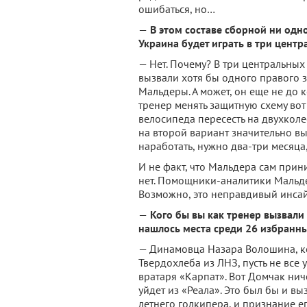
ошибаться, но…
—
В этом составе сборной ни одно
Украина будет играть в три цент
— Нет. Почему? В три центральных 
вызвали хотя бы одного правого з
Мальдеры. А может, он еще не до 
тренер менять защитную схему вот 
велосипеда пересесть на двухколе
на второй вариант значительно вы
наработать, нужно два-три месяца,
И не факт, что Мальдера сам прин
нет. Помощники-аналитики Мальде
Возможно, это неправдивый инсайд
—
Кого бы вы как тренер вызвали 
нашлось места среди 26 избранн
— Динамовца Назара Волошина, к
Твердохлеба из ЛНЗ, пусть не все 
вратаря «Карпат». Вот Домчак нич
уйдет из «Реала». Это был бы и в
летнего голкипера, и признание ег