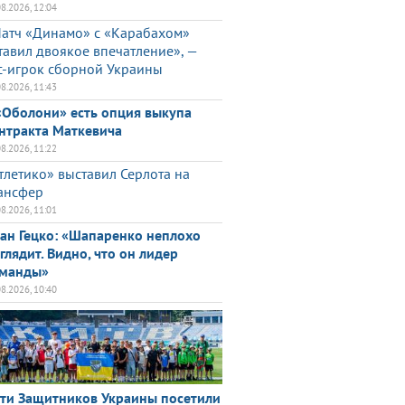
08.2026, 12:04
атч «Динамо» с «Карабахом»
тавил двоякое впечатление», —
с-игрок сборной Украины
08.2026, 11:43
«Оболони» есть опция выкупа
нтракта Маткевича
08.2026, 11:22
тлетико» выставил Серлота на
ансфер
08.2026, 11:01
ан Гецко: «Шапаренко неплохо
глядит. Видно, что он лидер
манды»
08.2026, 10:40
ти Защитников Украины посетили