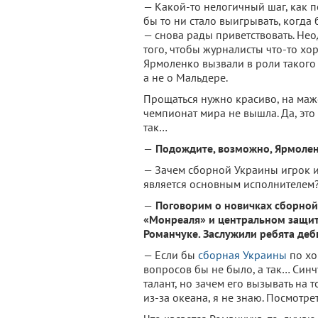
— Какой-то нелогичный шаг, как п
бы то ни стало выигрывать, когда 
— снова рады приветствовать. Не
того, чтобы журналисты что-то хо
Ярмоленко вызвали в роли такого
а не о Мальдере.
Прощаться нужно красиво, на мажо
чемпионат мира не вышла. Да, это
так…
—
Подождите, возможно, Ярмоленк
— Зачем сборной Украины игрок и
является основным исполнителем?
—
Поговорим о новичках сборно
«Монреаля» и центральном защит
Романчуке. Заслужили ребята де
— Если бы
сборная Украины
по хо
вопросов бы не было, а так… Син
талант, но зачем его вызывать на 
из-за океана, я не знаю. Посмотрет