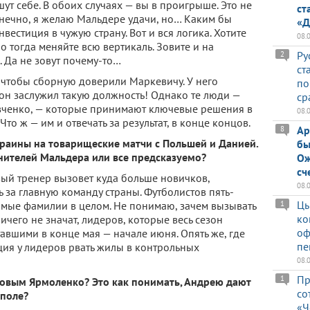
ут себе. В обоих случаях — вы в проигрыше. Это не
ст
онечно, я желаю Мальдере удачи, но… Каким бы
«Д
естиция в чужую страну. Вот и вся логика. Хотите
08.
о тогда меняйте всю вертикаль. Зовите и на
Ру
2
 Да не зовут почему-то…
ст
 чтобы сборную доверили Маркевичу. У него
по
 он заслужил такую должность! Однако те люди —
ср
ченко, — которые принимают ключевые решения в
08.
 Что ж — им и отвечать за результат, в конце концов.
Ар
8
краины на товарищеские матчи с Польшей и Данией.
бы
нителей Мальдера или все предсказуемо?
Ож
сч
вый тренер вызовет куда больше новичков,
08.
ь за главную команду страны. Футболистов пять-
Цы
самые фамилии в целом. Не понимаю, зачем вызывать
1
ко
ичего не значат, лидеров, которые весь сезон
оф
тавшими в конце мая — начале июня. Опять же, где
пе
ация у лидеров рвать жилы в контрольных
08.
Пр
1
ровым Ярмоленко? Это как понимать, Андрею дают
со
 поле?
«Ч