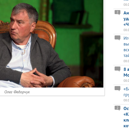
08.
Ан
2
уд
«Ч
08.
Иг
вы
вс
та
08.
8 
Мо
08.
«Б
Олег Федорчук
гр
08.
Ос
2
«К
кл
ко