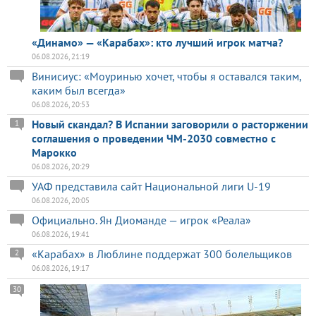
«Динамо» — «Карабах»: кто лучший игрок матча?
06.08.2026, 21:19
Винисиус: «Моуринью хочет, чтобы я оставался таким,
каким был всегда»
06.08.2026, 20:53
Новый скандал? В Испании заговорили о расторжении
1
соглашения о проведении ЧМ-2030 совместно с
Марокко
06.08.2026, 20:29
УАФ представила сайт Национальной лиги U-19
06.08.2026, 20:05
Официально. Ян Диоманде — игрок «Реала»
06.08.2026, 19:41
«Карабах» в Люблине поддержат 300 болельщиков
2
06.08.2026, 19:17
30