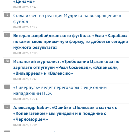
«Динамо»
06.08.2026, 13:48
Стала известна реакция Мудрика на возвращение в
3
футбол
06.08.2026, 13:27
Ветеран азербайджанского футбола: «Если «Карабах»
1
покажет свою привычную форму, то добьется сегодня
нужного результата»
06.08.2026, 13:06
Испанский журналист: «Требования Цыганкова по
20
зарплате отпугнули «Реал Сосьедад», «Эспаньол»,
«Вильярреал» и «Валенсию»
06.08.2026, 12:45
«Ливерпуль» ведет переговоры с еще одним
нападающим ПСЖ
06.08.2026, 12:24
Александр Бабич: «Ошибки «Полесья» в матчах с
1
«Копенгагеном» мы увидели и в поединке с
«Черноморцем»
06.08.2026, 12:03