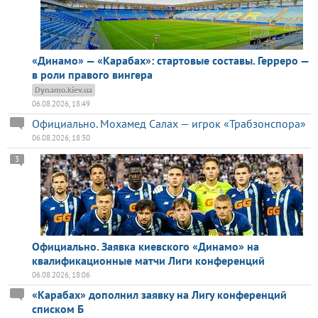
«Динамо» — «Карабах»: стартовые составы. Герреро —
в роли правого вингера
Dynamo.kiev.ua
06.08.2026, 18:49
Официально. Мохамед Салах — игрок «Трабзонспора»
06.08.2026, 18:30
3
Официально. Заявка киевского «Динамо» на
квалификационные матчи Лиги конференций
06.08.2026, 18:06
«Карабах» дополнил заявку на Лигу конференций
списком Б