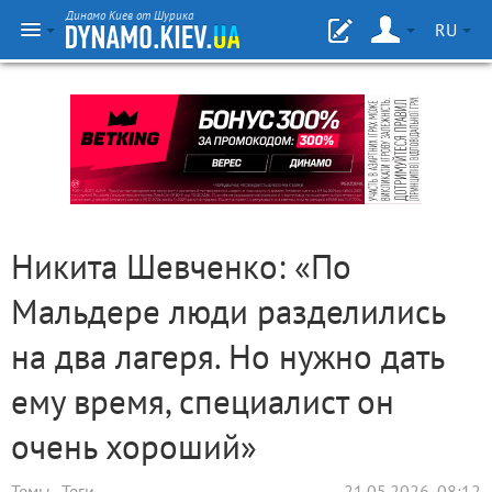
Динамо Киев от Шурика
RU
Никита Шевченко: «По
Мальдере люди разделились
на два лагеря. Но нужно дать
ему время, специалист он
очень хороший»
Темы
Теги
21.05.2026, 08:12