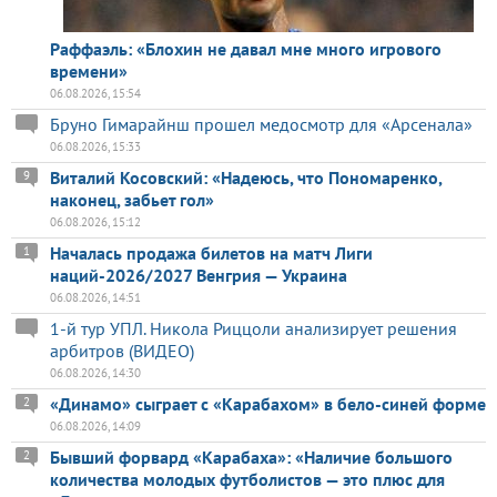
Раффаэль: «Блохин не давал мне много игрового
времени»
06.08.2026, 15:54
Бруно Гимарайнш прошел медосмотр для «Арсенала»
06.08.2026, 15:33
Виталий Косовский: «Надеюсь, что Пономаренко,
9
наконец, забьет гол»
06.08.2026, 15:12
Началась продажа билетов на матч Лиги
1
наций-2026/2027 Венгрия — Украина
06.08.2026, 14:51
1-й тур УПЛ. Никола Риццоли анализирует решения
арбитров (ВИДЕО)
06.08.2026, 14:30
«Динамо» сыграет с «Карабахом» в бело-синей форме
2
06.08.2026, 14:09
Бывший форвард «Карабаха»: «Наличие большого
2
количества молодых футболистов — это плюс для