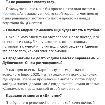
— Ты не радовался своему голу..
— Потому что иначе меня бы просто не пустили потом в
Чернигов
. А поскольку я люблю свой город, то мне нельзя
было радоваться, потому что потом просто на въезде
встречали бы.
(Смеется).
— Сколько Андрей Ярмоленко еще будет играть в футбол?
— Пока не могу ответить на этот вопрос. После последнего
матча я все скажу. Я хочу закончить этот чемпионат,
поговорить с женой и принять для себя решение. Сделать
это после того, как улягутся все эмоции.
— Перед матчем вы долго ходили вместе с Караваевым и
Дубинчаком. О чем разговаривали?
— У нас просто есть с Карой ритуал — еще с начала
ковидного Евро-2020. Мы так ходили на всех стадионах,
где играли. Впервые прошлись — выиграли, потом перед
каждым матчем делали это. А когда вместе начали играть в
«Динамо», то перед каждой игрой делаем это.
— Караваев останется в «Динамо»?
— Это будет его решение. Конечно, такой качественный