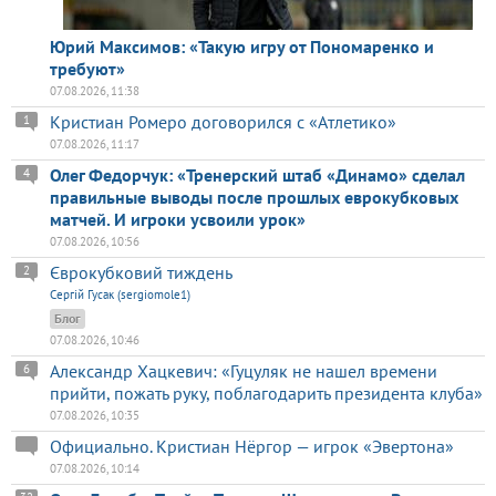
Юрий Максимов: «Такую игру от Пономаренко и
требуют»
07.08.2026, 11:38
Кристиан Ромеро договорился с «Атлетико»
1
07.08.2026, 11:17
Олег Федорчук: «Тренерский штаб «Динамо» сделал
4
правильные выводы после прошлых еврокубковых
матчей. И игроки усвоили урок»
07.08.2026, 10:56
Єврокубковий тиждень
2
Сергій Гусак (sergiomole1)
Блог
07.08.2026, 10:46
Александр Хацкевич: «Гуцуляк не нашел времени
6
прийти, пожать руку, поблагодарить президента клуба»
07.08.2026, 10:35
Официально. Кристиан Нёргор — игрок «Эвертона»
07.08.2026, 10:14