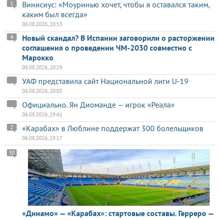
Винисиус: «Моуринью хочет, чтобы я оставался таким,
1
каким был всегда»
06.08.2026, 20:53
Новый скандал? В Испании заговорили о расторжении
4
соглашения о проведении ЧМ-2030 совместно с
Марокко
06.08.2026, 20:29
УАФ представила сайт Национальной лиги U-19
06.08.2026, 20:05
Официально. Ян Диоманде — игрок «Реала»
06.08.2026, 19:41
«Карабах» в Люблине поддержат 300 болельщиков
2
06.08.2026, 19:17
30
«Динамо» — «Карабах»: стартовые составы. Герреро —