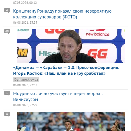
07.08.2026, 00:12
Криштиану Роналду показал свою невероятную
4
коллекцию суперкаров (ФОТО)
06.08.2026, 23:25
49
«Динамо» — «Карабах» — 1:0. Пресс-конференция.
Игорь Костюк: «Наш план на игру сработал»
Dynamo.kiev.ua
06.08.2026, 22:33
Моуринью лично участвует в переговорах с
1
Винисиусом
06.08.2026, 22:29
8