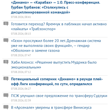
«Динамо» — «Карабах» — 1:0. Пресс-конференция.
Гурбан Гурбанов: «Столкнулись с
дисциплинированной командой»
07.08.2026, 08:41
Готовится переход? Яремчук в пабликах начал активно
1
«лайкать» «Трабзонспор»
07.08.2026, 08:15
«Газон прослужил более 20 лет. Дренажная система
уже не выполняла своих функций», — гендир
«Оболони» о замене газона
07.08.2026, 07:47
Хаби Алонсо: «Решение выпустить Мудрика было
3
эмоциональным»
07.08.2026, 07:12
Потенциальный соперник «Динамо» в раунде плей-
3
офф Лиги конференций, по сути, определился
07.08.2026, 06:27
ПСЖ улучшил свое предложение по трансферу Судзуки
07.08.2026, 02:39
В «Арсенале» уверены в трансфере Винисиуса