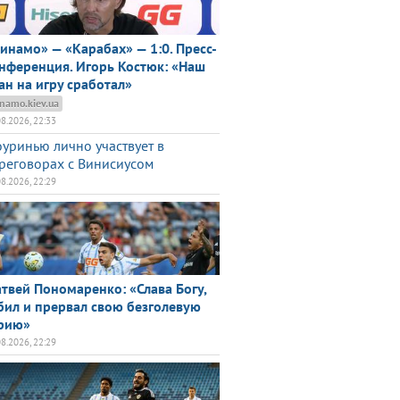
инамо» — «Карабах» — 1:0. Пресс-
нференция. Игорь Костюк: «Наш
ан на игру сработал»
namo.kiev.ua
08.2026, 22:33
уринью лично участвует в
реговорах с Винисиусом
08.2026, 22:29
твей Пономаренко: «Слава Богу,
бил и прервал свою безголевую
рию»
08.2026, 22:29