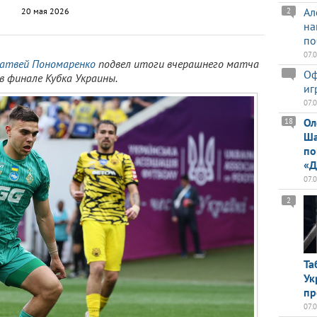
Ал
20 мая 2026
2
на
по
07.
атвей Пономаренко
подвел итоги вчерашнего матча
Оф
 в финале Кубка Украины.
иг
07.
Ол
18
Ша
по
«Д
07.
2
Та
Ук
пр
07.