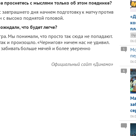
ра проснетесь с мыслями только об этом поединке?
 завтрашнего дня начнем подготовку к матчу против
«Д
н с высоко поднятой головой.
ко
 ожидали, что будет легче?
пл
Dy
гра. Мы понимали, что просто так сюда не попадают.
06.
 так и произошло. «Чернигов» ничем нас не удивил.
 забивать больше мячей и более уверенно
Мо
1
пе
06.
Официальный сайт «Динамо»
6
Ма
за
се
06.