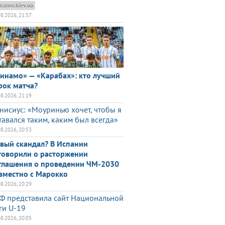
namo.kiev.ua
08.2026, 21:57
инамо» — «Карабах»: кто лучший
рок матча?
08.2026, 21:19
нисиус: «Моуринью хочет, чтобы я
тавался таким, каким был всегда»
08.2026, 20:53
вый скандал? В Испании
говорили о расторжении
глашения о проведении ЧМ-2030
вместно с Марокко
08.2026, 20:29
Ф представила сайт Национальной
ги U-19
08.2026, 20:05