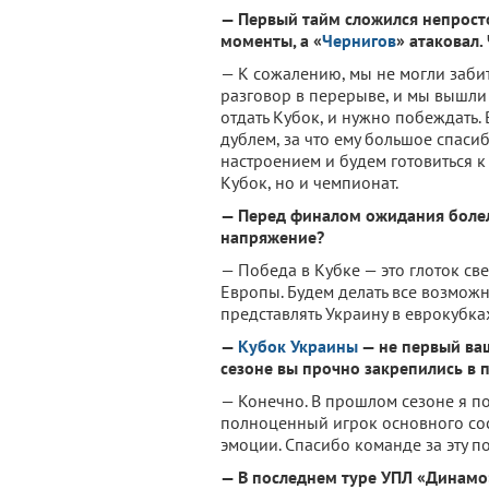
— Первый тайм сложился непрост
моменты, а «
Чернигов
» атаковал.
— К сожалению, мы не могли забит
разговор в перерыве, и мы вышли 
отдать Кубок, и нужно побеждать. 
дублем, за что ему большое спаси
настроением и будем готовиться к
Кубок, но и чемпионат.
— Перед финалом ожидания болел
напряжение?
— Победа в Кубке — это глоток све
Европы. Будем делать все возмож
представлять Украину в еврокубка
—
Кубок Украины
— не первый ваш
сезоне вы прочно закрепились в 
— Конечно. В прошлом сезоне я поч
полноценный игрок основного сос
эмоции. Спасибо команде за эту по
— В последнем туре УПЛ «Динамо