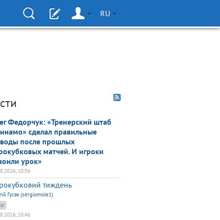
RU
сти
ег Федорчук: «Тренерский штаб
инамо» сделал правильные
воды после прошлых
рокубковых матчей. И игроки
воили урок»
08.2026, 10:56
рокубковий тиждень
гій Гусак (sergiomole1)
ог
08.2026, 10:46