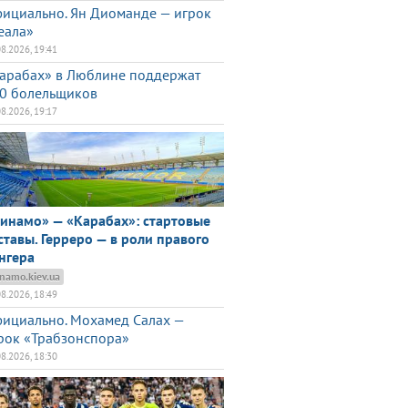
ициально. Ян Диоманде — игрок
еала»
08.2026, 19:41
арабах» в Люблине поддержат
0 болельщиков
08.2026, 19:17
инамо» — «Карабах»: стартовые
ставы. Герреро — в роли правого
нгера
namo.kiev.ua
08.2026, 18:49
ициально. Мохамед Салах —
рок «Трабзонспора»
08.2026, 18:30