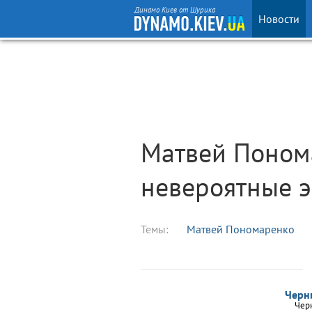
Динамо Киев от Шурика
Новости
Матвей Поном
невероятные 
Темы:
Матвей Пономаренко
Черн
Чер