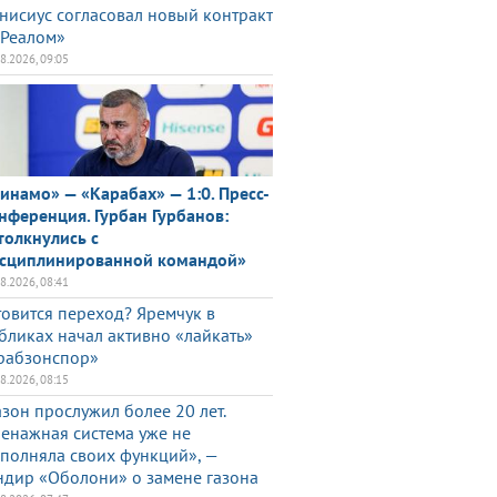
нисиус согласовал новый контракт
«Реалом»
08.2026, 09:05
инамо» — «Карабах» — 1:0. Пресс-
нференция. Гурбан Гурбанов:
толкнулись с
сциплинированной командой»
08.2026, 08:41
товится переход? Яремчук в
бликах начал активно «лайкать»
рабзонспор»
08.2026, 08:15
азон прослужил более 20 лет.
енажная система уже не
полняла своих функций», —
ндир «Оболони» о замене газона