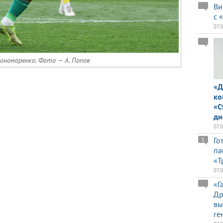
Ви
с 
07.
ономаренко. Фото — А. Попов
«Д
ко
«С
ди
07.
Го
1
па
«Т
07.
«Г
Др
вы
ге