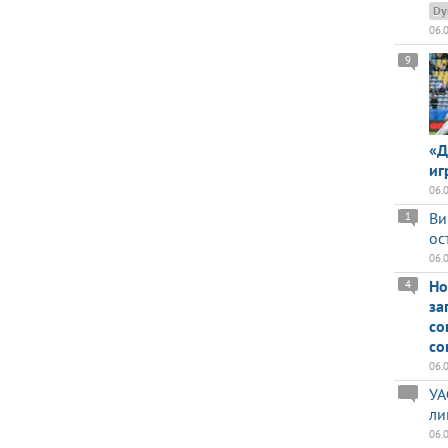
Dy
06.
9
«Д
иг
06.
Ви
1
ос
06.
Но
4
за
со
со
06.
УА
ли
06.