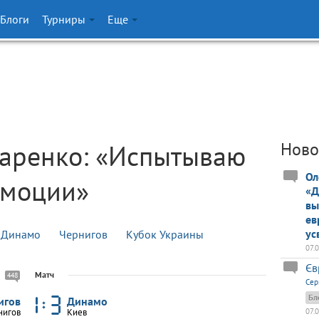
Блоги
Турниры
Еще
аренко: «Испытываю
Ново
Ол
эмоции»
«Д
вы
ев
ус
Динамо
Чернигов
Кубок Украины
07.
Єв
Матч
448
Сер
Бл
игов
Динамо
нигов
Киев
07.