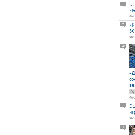
Оф
«Р
06.
«К
2
30
06.
30
«Д
со
ви
Dy
06.
Оф
иг
06.
4