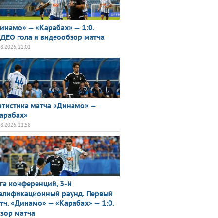
инамо» — «Карабах» — 1:0.
ДЕО гола и видеообзор матча
08.2026, 22:01
атистика матча «Динамо» —
арабах»
08.2026, 21:58
га конференций, 3-й
алификационный раунд. Первый
тч. «Динамо» — «Карабах» — 1:0.
зор матча