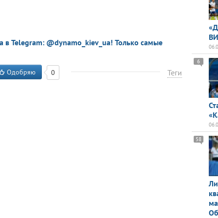
«Д
ВИ
a в Telegram: @dynamo_kiev_ua! Только самые
06.
6
Одобряю
Теги
0
Ст
«К
06.
58
Ли
кв
ма
Об