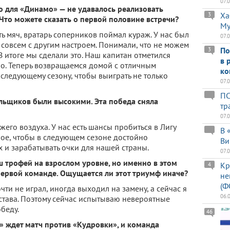
07.
о для «Динамо» — не удавалось реализовать
Ха
3
 Что можете сказать о первой половине встречи?
Му
ь мяч, вратарь соперников поймал кураж. У нас был
07.
совсем с другим настроем. Понимали, что не можем
По
3
В итоге мы сделали это. Наш капитан отметился
в 
бо. Теперь возвращаемся домой с отличным
ко
 следующему сезону, чтобы выиграть не только
07.
ПС
ьщиков были высокими. Эта победа сняла
тр
07.
жего воздуха. У нас есть шансы пробиться в Лигу
В 
ное, чтобы в следующем сезоне достойно
Ви
х и зарабатывать очки для нашей страны.
07.
 трофей на взрослом уровне, но именно в этом
Кр
4
первой командe. Ощущается ли этот триумф иначе?
не
(Ф
ти не играл, иногда выходил на замену, а сейчас я
06.
тава. Поэтому сейчас испытываю невероятные
беду.
46
» ждет матч против «Кудровки», и команда