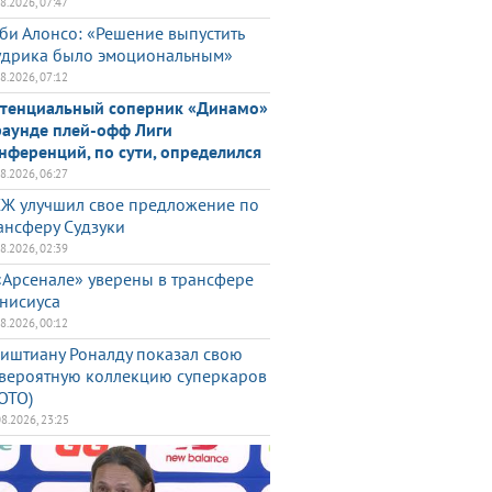
08.2026, 07:47
би Алонсо: «Решение выпустить
дрика было эмоциональным»
08.2026, 07:12
тенциальный соперник «Динамо»
раунде плей-офф Лиги
нференций, по сути, определился
08.2026, 06:27
Ж улучшил свое предложение по
ансферу Судзуки
08.2026, 02:39
«Арсенале» уверены в трансфере
нисиуса
08.2026, 00:12
иштиану Роналду показал свою
вероятную коллекцию суперкаров
ОТО)
08.2026, 23:25