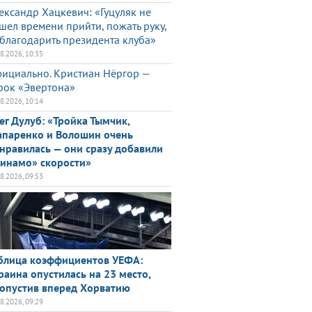
ександр Хацкевич: «Гуцуляк не
шел времени прийти, пожать руку,
благодарить президента клуба»
08.2026, 10:35
ициально. Кристиан Нёргор —
рок «Эвертона»
08.2026, 10:14
ег Дулуб: «Тройка Тымчик,
паренко и Волошин очень
нравилась — они сразу добавили
инамо» скорости»
08.2026, 09:53
блица коэффициентов УЕФА:
раина опустилась на 23 место,
опустив вперед Хорватию
08.2026, 09:29