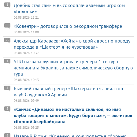
Довбик стал самым высокооплачиваемым игроком
1
«Болоньи»
06.08.2026, 11:21
«Ковентри» договорился о рекордном трансфере
06.08.2026, 11:00
Александр Караваев: «Хейта» в свой адрес по поводу
25
перехода в «Шахтер» я не чувствовал»
06.08.2026, 10:37
УПЛ назвала лучших игрока и тренера 1-го тура
1
чемпионата Украины, а также символическую сборную
тура
06.08.2026, 10:13
Бывший главный тренер «Шахтера» возглавил топ-
4
клуб Саудовской Аравии
06.08.2026, 09:49
«Сейчас «Динамо» не настолько сильное, но имя
2
клуба говорит о многом. Будут бороться», — экс-игрок
сборной Азербайджана
06.08.2026, 09:25
Назарий Русин: «Конечно, я хочу попасть в сборную
4