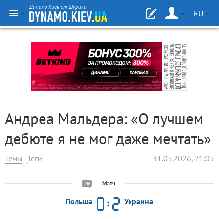
Динамо Киев от Шурика
RU
Андреа Мальдера: «О лучшем
дебюте я не мог даже мечтать»
Темы
Теги
31.05.2026, 21:05
Матч
246
Польша
Украина