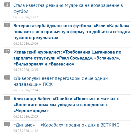
Стала известна реакция Мудрика на возвращение в
2
футбол
06.08.2026, 13:27
Ветеран азербайджанского футбола: «Если «Карабах»
1
покажет свою привычную форму, то добьется сегодня
нужного результата»
06.08.2026, 13:06
Испанский журналист: «Требования Цыганкова по
12
зарплате отпугнули «Реал Сосьедад», «Эспаньол»,
«Вильярреал» и «Валенсию»
06.08.2026, 12:45
«Ливерпуль» ведет переговоры с еще одним
нападающим ПСЖ
06.08.2026, 12:24
Александр Бабич: «Ошибки «Полесья» в матчах с
«Копенгагеном» мы увидели и в поединке с
«Черноморцем»
06.08.2026, 12:03
«Динамо» — «Карабах»: поединок дня в BETKING
06.08.2026, 11:42