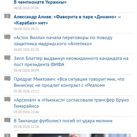
В чемпионате Украины»
06.08.2026, 07:06
Александр Алиев: «Фаворита в паре «Динамо» —
2
«Карабах» нет»
06.08.2026, 06:21
«Астон Вилла» начала переговоры по поводу
защитника мадридского «Атлетико»
06.08.2026, 02:28
Зепп Блаттер выдвинул неожиданного кандидата на
пост президента ФИФА
06.08.2026, 00:04
Предраг Миятович: «Вся ситуация говорит мне, что
Винисиус не продлит контракт с «Реалом»
05.08.2026, 23:12
«Арсенал» и «Ньюкасл» согласовали трансфер Бруно
Гимарайнса
05.08.2026, 22:44
В Таиланде футболист погиб от удара молнии
05.08.2026, 22:16
3