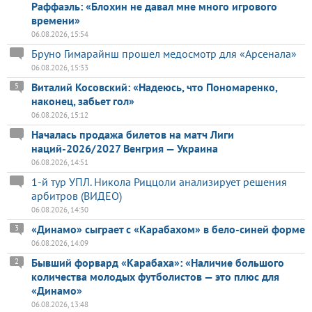
Раффаэль: «Блохин не давал мне много игрового
времени»
06.08.2026, 15:54
Бруно Гимарайнш прошел медосмотр для «Арсенала»
06.08.2026, 15:33
Виталий Косовский: «Надеюсь, что Пономаренко,
5
наконец, забьет гол»
06.08.2026, 15:12
Началась продажа билетов на матч Лиги
наций-2026/2027 Венгрия — Украина
06.08.2026, 14:51
1-й тур УПЛ. Никола Риццоли анализирует решения
арбитров (ВИДЕО)
06.08.2026, 14:30
«Динамо» сыграет с «Карабахом» в бело-синей форме
3
06.08.2026, 14:09
Бывший форвард «Карабаха»: «Наличие большого
2
количества молодых футболистов — это плюс для
«Динамо»
06.08.2026, 13:48