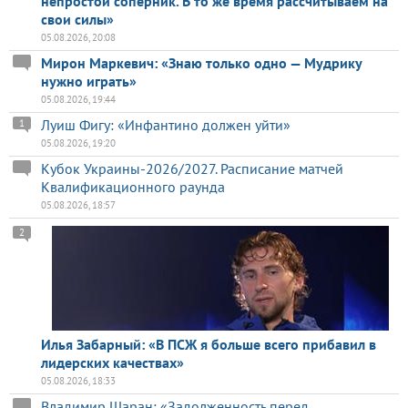
непростой соперник. В то же время рассчитываем на
свои силы»
05.08.2026, 20:08
Мирон Маркевич: «Знаю только одно — Мудрику
нужно играть»
05.08.2026, 19:44
Луиш Фигу: «Инфантино должен уйти»
1
05.08.2026, 19:20
Кубок Украины-2026/2027. Расписание матчей
Квалификационного раунда
05.08.2026, 18:57
2
Илья Забарный: «В ПСЖ я больше всего прибавил в
лидерских качествах»
05.08.2026, 18:33
Владимир Шаран: «Задолженность перед