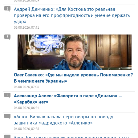
06.08.2026, 08:09
Андрей Демченко: «Для Костюка это реальная
1
проверка на его профпригодность и умение держать
удар»
06.08.2026, 07:41
3
Олег Саленко: «Где мы видели уровень Пономаренко?
В чемпионате Украины»
06.08.2026, 07:06
Александр Алиев: «Фаворита в паре «Динамо» —
2
«Карабах» нет»
06.08.2026, 06:21
«Астон Вилла» начала переговоры по поводу
защитника мадридского «Атлетико»
06.08.2026, 02:28
Зепп Блаттер выдвинул неожиданного кандидата на