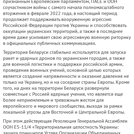
признанным Европейским парламентом, ПАСЕ и ООН
соучастником войны с самого начала полномасштабного
вторжения в феврале 2022 года, в настоящий период
продолжает поддерживать вооруженную агрессию
Российской Федерации против Украины и способствовать
оккупации украинских территорий, а также в последнее
время даже усиливает свою агрессивную военную риторику
в официальных публичных коммуникациях.
Территория Беларуси стабильно используется для запуска
ракет и ударных дронов по украинским городам, а также
для военной логистики и поддержки российской армии,
проведения военных учений, основной целью которых
является создание напряженности и оказание давления не
только на Украину, но и на соседние страны Европы. Кроме
того, на днях на территории Беларуси развернули
совместные с Россией ядерные учения, что является еще
более неприемлемым и тревожным жестом для
европейского и мирового сообщества, выходя за рамки
локальной угрозы для Восточной и Центральной Европы.
При этом действующая Резолюция Генеральной Ассамблеи
ООН ES-11/4 «Территориальная целостность Украины:
защита принципов Устава Организации Объединенных