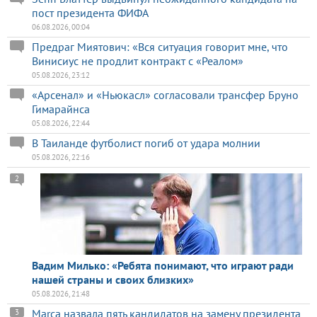
пост президента ФИФА
06.08.2026, 00:04
Предраг Миятович: «Вся ситуация говорит мне, что
Винисиус не продлит контракт с «Реалом»
05.08.2026, 23:12
«Арсенал» и «Ньюкасл» согласовали трансфер Бруно
Гимарайнса
05.08.2026, 22:44
В Таиланде футболист погиб от удара молнии
05.08.2026, 22:16
2
Вадим Милько: «Ребята понимают, что играют ради
нашей страны и своих близких»
05.08.2026, 21:48
Marca назвала пять кандидатов на замену президента
3