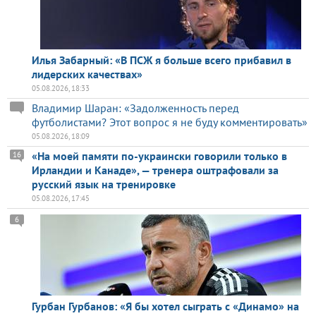
Илья Забарный: «В ПСЖ я больше всего прибавил в
лидерских качествах»
05.08.2026, 18:33
Владимир Шаран: «Задолженность перед
футболистами? Этот вопрос я не буду комментировать»
05.08.2026, 18:09
«На моей памяти по-украински говорили только в
16
Ирландии и Канаде», — тренера оштрафовали за
русский язык на тренировке
05.08.2026, 17:45
6
Гурбан Гурбанов: «Я бы хотел сыграть с «Динамо» на