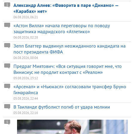
Александр Алиев: «Фаворита в паре «Динамо» —
1
«Карабах» нет»
06.08.2026, 06:21
«Астон Вилла» начала переговоры по поводу
защитника мадридского «Атлетико»
06.08.2026, 02:28
Зепп Блаттер выдвинул неожиданного кандидата на
пост президента ФИФА
06.08.2026, 00:04
Предраг Миятович: «Вся ситуация говорит мне, что
Винисиус не продлит контракт с «Реалом»
05.08.2026, 23:12
«Арсенал» и «Ньюкасл» согласовали трансфер Бруно
Гимарайнса
05.08.2026, 22:44
В Таиланде футболист погиб от удара молнии
05.08.2026, 22:16
1