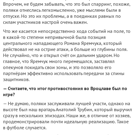
Впрочем, не будем забывать, что это был спарринг, похоже,
поляки отнеслись легкомысленно, уже мыслями были в
отпуске. Но это их проблемы, а в поединках равных по
силам участников настрой очень важен.
Что же касается непосредственно хода событий на поле, то
в какой-то степени непривычной была позиция
центрального нападающего Романа Яремчука, который
действовал не на острие атаки, а больше из глубины поля.
Не случайно, что и открыл счёт он дальним ударом. Но
главное, что Яремчук много перемещался, заставлял
опекунов покидать свои зоны, и это позволяло его
партнёрам эффективно использовать передачи за спины
защитников.
— Считаете, что итог противостояния во Вроцлаве был по
игре?
— Не думаю, поляки заслуживали лучшей участи, однако на
высоте был наш вратарь Анатолий Трубин, который выручил
сразу в нескольких эпизодах. Наши же, в отличие от хозяев,
продемонстрировали почти идеальную реализацию. Такое
в футболе случается.