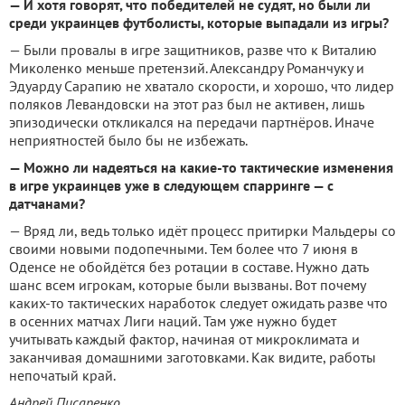
— И хотя говорят, что победителей не судят, но были ли
среди украинцев футболисты, которые выпадали из игры?
— Были провалы в игре защитников, разве что к Виталию
Миколенко меньше претензий. Александру Романчуку и
Эдуарду Сарапию не хватало скорости, и хорошо, что лидер
поляков Левандовски на этот раз был не активен, лишь
эпизодически откликался на передачи партнёров. Иначе
неприятностей было бы не избежать.
— Можно ли надеяться на какие-то тактические изменения
в игре украинцев уже в следующем спарринге — с
датчанами?
— Вряд ли, ведь только идёт процесс притирки Мальдеры со
своими новыми подопечными. Тем более что 7 июня в
Оденсе не обойдётся без ротации в составе. Нужно дать
шанс всем игрокам, которые были вызваны. Вот почему
каких-то тактических наработок следует ожидать разве что
в осенних матчах Лиги наций. Там уже нужно будет
учитывать каждый фактор, начиная от микроклимата и
заканчивая домашними заготовками. Как видите, работы
непочатый край.
Андрей Писаренко