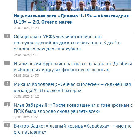
Национальная лига. «Динамо U-19» — «Александрия
U-19» — 2:0. Отчет о матче
05.08.2026, 15:24
Официально. УЕФА увеличил количество
1
предупреждений до дисквалификации с 3 до 4 в
основных раундах еврокубков
05.08.2026, 15:11
Итальянский журналист рассказал о зарплате Довбика
в «Болоньи» и других финансовых нюансах
05.08.2026, 14:33
Михаил Кополовец: «Сейчас «Полесье» — сильнейшая
5
команда УПЛ после «Шахтёра»
05.08.2026, 14:12
Илья Забарный: «После возвращения к тренировкам с
1
ПСЖ было здорово снова увидеть всех»
05.08.2026, 13:51
Виктор Вацко: «Главный козырь «Карабаха» — именно
1
его наставник»