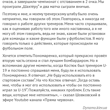
очков, а завершили чемпионат с отставанием в 2 очка. Мы
проиграли „Шахтёру“ и два матча сыграли вничью.
Поэтому и мне, и моему тренерскому штабу было очень
неприятно, мы говорили об этом. Повторюсь, я никогда не
говорил о работе других тренеров. Меня часто спрашивали,
как я оцениваю работу того или иного наставника, а я не
могу об этом говорить, ведь не знаю, какие были установки
для команды и какие функции были у футболистов. Я могу
говорить только о действиях, которые происходили на
футбольном поле.
Хочется отметить Пономаренко, который прекрасно провёл
вторую часть сезона и стал лучшим бомбардиром. Но я
вспоминаю другие моменты, когда Костюк был тренером U-
19 и постоянно спрашивал меня, буду ли я использовать
Пономаренко. Я отвечал: „Не буду использовать его в
стартовом составе“. На что Костюк отвечал: „Тогда оставь
мне, чтобы я мог его использовать и чтобы он постоянно
играл за U-19“. Пожалуйста, никаких проблем. Есть такие
вещи, которые мне непонятны», — сказал Шовковский в
эфире Youtube-канала «Пряма червона».
Dynamo.kiev.ua