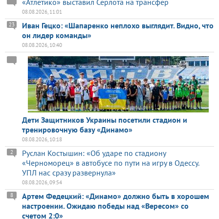
«Атлетико» выставил Серлота на трансфер
08.08.2026, 11:01
Иван Гецко: «Шапаренко неплохо выглядит. Видно, что
23
он лидер команды»
08.08.2026, 10:40
Дети Защитников Украины посетили стадион и
тренировочную базу «Динамо»
08.08.2026, 10:18
Руслан Костышин: «Об ударе по стадиону
2
«Черноморец» в автобусе по пути на игру в Одессу.
УПЛ нас сразу развернула»
08.08.2026, 09:54
Артем Федецкий: «Динамо» должно быть в хорошем
8
настроении. Ожидаю победы над «Вересом» со
счетом 2:0»