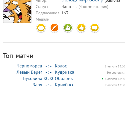
Автор:
(babiors)
Статус:
Читатель
(4 комментария)
Подписчиков:
163
Медали:
Топ-матчи
Черноморец
- : -
Колос
8 августа 13:00
Левый Берег
- : -
Кудривка
Не состоялся
Буковина
0 : 0
Оболонь
8 августа 18:00
Заря
- : -
Кривбасс
9 августа 13:00