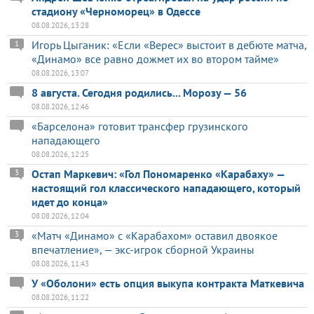
стадиону «Черноморец» в Одессе
08.08.2026, 13:28
Игорь Цыганик: «Если «Верес» выстоит в дебюте матча,
1
«Динамо» все равно дожмет их во втором тайме»
08.08.2026, 13:07
8 августа. Сегодня родились... Морозу — 56
08.08.2026, 12:46
«Барселона» готовит трансфер грузинского
нападающего
08.08.2026, 12:25
Остап Маркевич: «Гол Пономаренко «Карабаху» —
3
настоящий гол классического нападающего, который
идет до конца»
08.08.2026, 12:04
«Матч «Динамо» с «Карабахом» оставил двоякое
3
впечатление», — экс-игрок сборной Украины
08.08.2026, 11:43
У «Оболони» есть опция выкупа контракта Маткевича
08.08.2026, 11:22