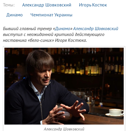
Темы:
Александр Шовковский
Игорь Костюк
Динамо
Чемпионат Украины
Бывший главный тренер «
Динамо
»
Александр Шовковский
выступил с неожиданной критикой действующего
наставника «бело-синих» Игоря Костюка.
Александр Шовковский