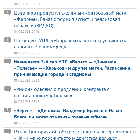
08.08.2026, 09:30
Цыганков пропустил уже пятый контрольный матч
1
«Жироны», Ванат оформил ассист и реализовал
пенальти (ВИДЕО)
08.08.2026, 09:06
Президент УПЛ: «Направим наших сотрудников на
1
стадион «Черноморец»
08.08.2026, 08:42
Начинается 2-й тур УПЛ. «Верес» — «Динамо»,
«Полесье» — «Харьков» и другие матчи. Расписание,
принимающие города и стадионы
08.08.2026, 08:16
«Унион» объявил о продлении контракта с
воспитанником «Динамо»
08.08.2026, 07:48
«Верес» — «Динамо»: Владимир Бражко и Назар
3
Волошин могут отметить голевые юбилеи
08.08.2026, 07:13
Роман Григорчук об обстреле стадиона «Черноморец»:
«Нам нужно пережить это и двигаться дальше»