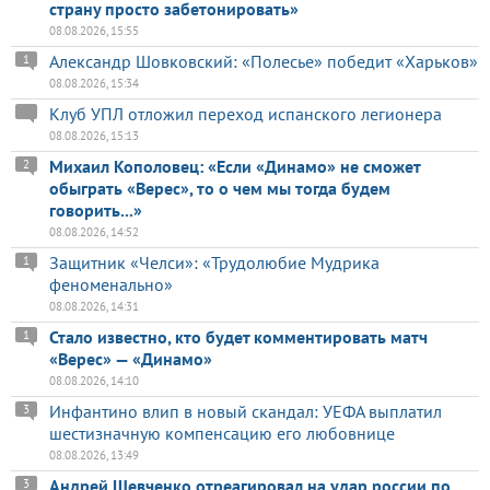
страну просто забетонировать»
08.08.2026, 15:55
Александр Шовковский: «Полесье» победит «Харьков»
1
08.08.2026, 15:34
Клуб УПЛ отложил переход испанского легионера
08.08.2026, 15:13
Михаил Кополовец: «Если «Динамо» не сможет
2
обыграть «Верес», то о чем мы тогда будем
говорить...»
08.08.2026, 14:52
Защитник «Челси»: «Трудолюбие Мудрика
1
феноменально»
08.08.2026, 14:31
Стало известно, кто будет комментировать матч
1
«Верес» — «Динамо»
08.08.2026, 14:10
Инфантино влип в новый скандал: УЕФА выплатил
3
шестизначную компенсацию его любовнице
08.08.2026, 13:49
Андрей Шевченко отреагировал на удар россии по
3