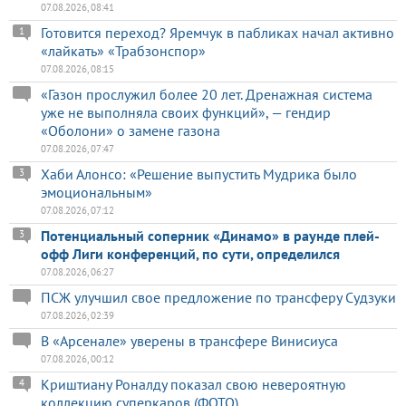
07.08.2026, 08:41
Готовится переход? Яремчук в пабликах начал активно
1
«лайкать» «Трабзонспор»
07.08.2026, 08:15
«Газон прослужил более 20 лет. Дренажная система
уже не выполняла своих функций», — гендир
«Оболони» о замене газона
07.08.2026, 07:47
Хаби Алонсо: «Решение выпустить Мудрика было
3
эмоциональным»
07.08.2026, 07:12
Потенциальный соперник «Динамо» в раунде плей-
3
офф Лиги конференций, по сути, определился
07.08.2026, 06:27
ПСЖ улучшил свое предложение по трансферу Судзуки
07.08.2026, 02:39
В «Арсенале» уверены в трансфере Винисиуса
07.08.2026, 00:12
Криштиану Роналду показал свою невероятную
4
коллекцию суперкаров (ФОТО)