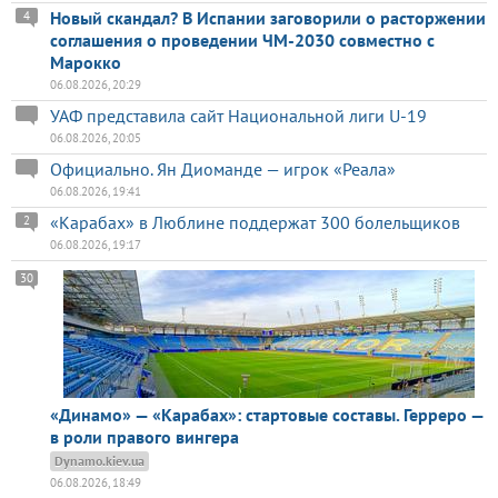
Новый скандал? В Испании заговорили о расторжении
4
соглашения о проведении ЧМ-2030 совместно с
Марокко
06.08.2026, 20:29
УАФ представила сайт Национальной лиги U-19
06.08.2026, 20:05
Официально. Ян Диоманде — игрок «Реала»
06.08.2026, 19:41
«Карабах» в Люблине поддержат 300 болельщиков
2
06.08.2026, 19:17
30
«Динамо» — «Карабах»: стартовые составы. Герреро —
в роли правого вингера
Dynamo.kiev.ua
06.08.2026, 18:49