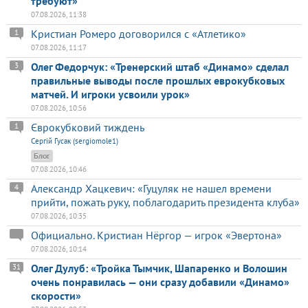
требуют»
07.08.2026, 11:38
Кристиан Ромеро договорился с «Атлетико»
1
07.08.2026, 11:17
Олег Федорчук: «Тренерский штаб «Динамо» сделал
3
правильные выводы после прошлых еврокубковых
матчей. И игроки усвоили урок»
07.08.2026, 10:56
Єврокубковий тиждень
1
Сергій Гусак (sergiomole1)
Блог
07.08.2026, 10:46
Александр Хацкевич: «Гуцуляк не нашел времени
4
прийти, пожать руку, поблагодарить президента клуба»
07.08.2026, 10:35
Официально. Кристиан Нёргор — игрок «Эвертона»
07.08.2026, 10:14
Олег Дулуб: «Тройка Тымчик, Шапаренко и Волошин
31
очень понравилась — они сразу добавили «Динамо»
скорости»