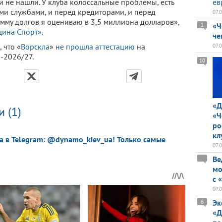
и не нашли. У клуба колоссальные проблемы, есть
ев
ми службами, и перед кредиторами, и перед
07.
му долгов я оцениваю в 3,5 миллиона долларов»,
«Ч
1
щина Спорт»
.
че
 что «
Ворскла
»
не прошла аттестацию
на
07.
-2026/27.
10
«Д
 (1)
«Ч
ро
кл
a в Telegram: @dynamo_kiev_ua! Только самые
07.
Ве
мо
с 
07.
Эк
6
«Д