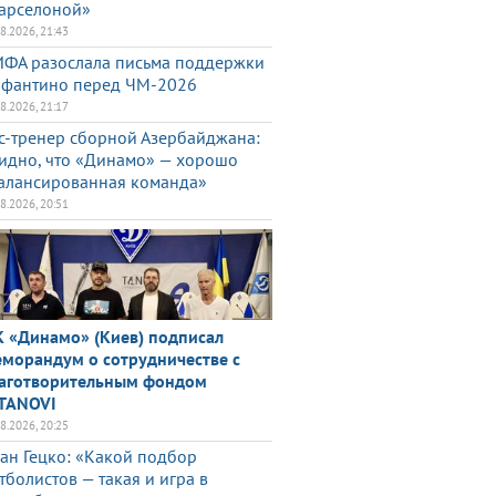
арселоной»
08.2026, 21:43
ФА разослала письма поддержки
фантино перед ЧМ-2026
08.2026, 21:17
с-тренер сборной Азербайджана:
идно, что «Динамо» — хорошо
алансированная команда»
08.2026, 20:51
 «Динамо» (Киев) подписал
морандум о сотрудничестве с
аготворительным фондом
TANOVI
08.2026, 20:25
ан Гецко: «Какой подбор
тболистов — такая и игра в