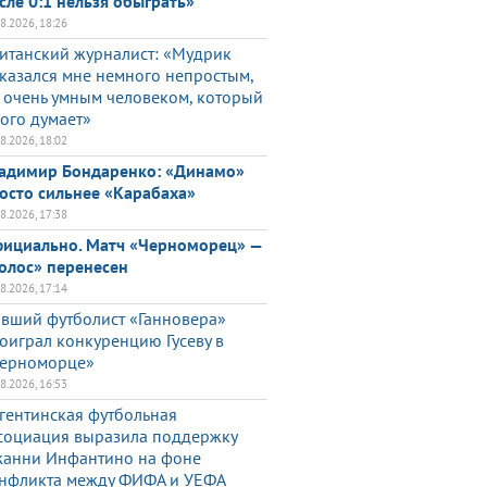
сле 0:1 нельзя обыграть»
08.2026, 18:26
итанский журналист: «Мудрик
казался мне немного непростым,
 очень умным человеком, который
ого думает»
08.2026, 18:02
адимир Бондаренко: «Динамо»
осто сильнее «Карабаха»
08.2026, 17:38
ициально. Матч «Черноморец» —
олос» перенесен
08.2026, 17:14
вший футболист «Ганновера»
оиграл конкуренцию Гусеву в
ерноморце»
08.2026, 16:53
гентинская футбольная
социация выразила поддержку
анни Инфантино на фоне
нфликта между ФИФА и УЕФА