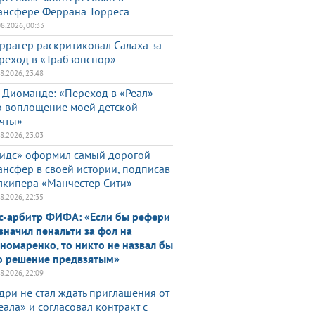
ансфере Феррана Торреса
08.2026, 00:33
ррагер раскритиковал Салаха за
реход в «Трабзонспор»
08.2026, 23:48
 Диоманде: «Переход в «Реал» —
о воплощение моей детской
чты»
08.2026, 23:03
идс» оформил самый дорогой
ансфер в своей истории, подписав
лкипера «Манчестер Сити»
08.2026, 22:35
с-арбитр ФИФА: «Если бы рефери
значил пенальти за фол на
номаренко, то никто не назвал бы
о решение предвзятым»
08.2026, 22:09
дри не стал ждать приглашения от
еала» и согласовал контракт с