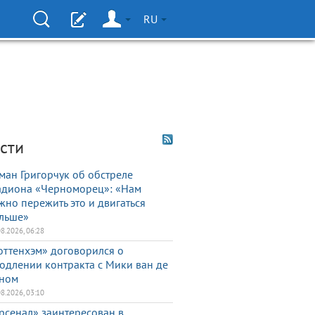
RU
сти
ман Григорчук об обстреле
адиона «Черноморец»: «Нам
жно пережить это и двигаться
льше»
08.2026, 06:28
оттенхэм» договорился о
одлении контракта с Мики ван де
ном
08.2026, 03:10
рсенал» заинтересован в