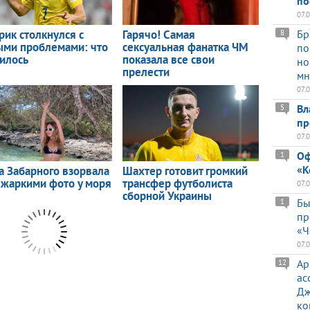
по
07.
Бр
8
по
но
мн
07.
Вл
5
пр
07.
Оф
1
«К
07.
Бы
1
пр
«Ч
07.
Ар
12
ас
Дж
ко