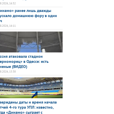
08.2026, 16:32
инамо» ранее лишь дважды
ускало домашнюю фору в один
ч
08.2026, 16:11
ссия атаковала стадион
ерноморец» в Одессе: есть
неные (ВИДЕО)
08.2026, 15:38
верждены даты и время начала
тчей 4-го тура УПЛ: известно,
гда «Динамо» сыграет с