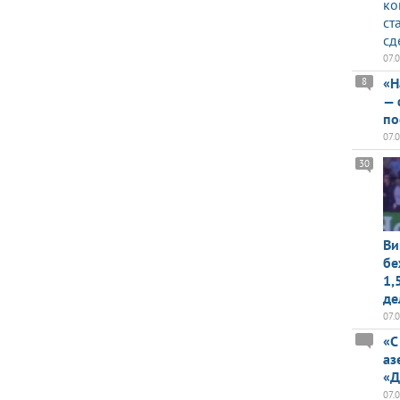
ко
ст
сд
07.
«Н
8
— 
по
07.
30
Ви
бе
1,
де
07.
«С
аз
«Д
07.