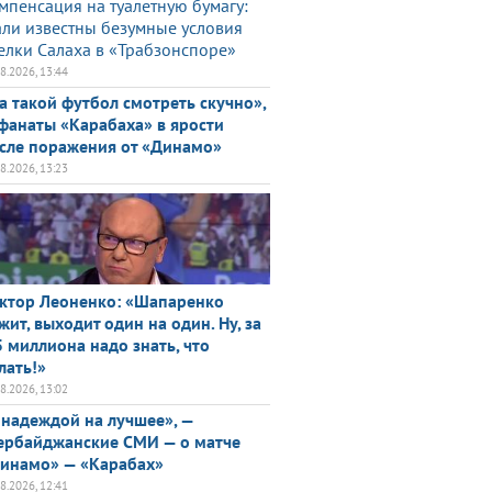
мпенсация на туалетную бумагу:
али известны безумные условия
елки Салаха в «Трабзонспоре»
08.2026, 13:44
а такой футбол смотреть скучно»,
фанаты «Карабаха» в ярости
сле поражения от «Динамо»
08.2026, 13:23
ктор Леоненко: «Шапаренко
жит, выходит один на один. Ну, за
5 миллиона надо знать, что
лать!»
08.2026, 13:02
 надеждой на лучшее», —
ербайджанские СМИ — о матче
инамо» — «Карабах»
08.2026, 12:41