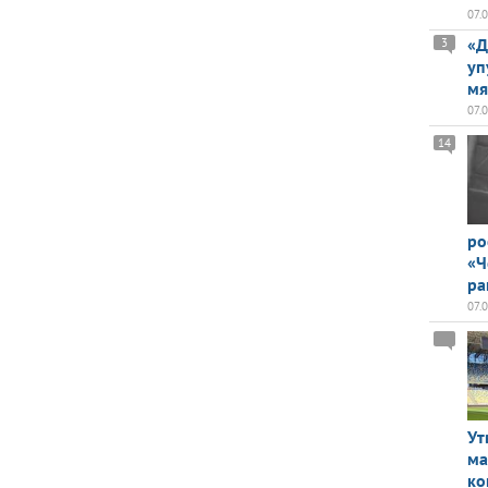
07.
«Д
3
уп
мя
07.
14
ро
«Ч
ра
07.
Ут
ма
ко