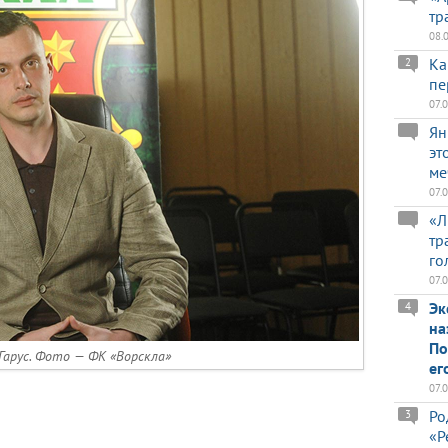
тр
08.
Ка
2
пе
07.
Ян
эт
ме
07.
«Л
тр
го
07.
Эк
4
на
По
Гарус. Фото — ФК «Ворскла»
ег
07.
Ро
3
«Р