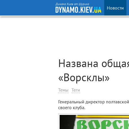
Динамо Киев от Шурика
Новости
Названа общая
«Ворсклы»
Темы
Теги
Генеральный директор полтавской
своего клуба.