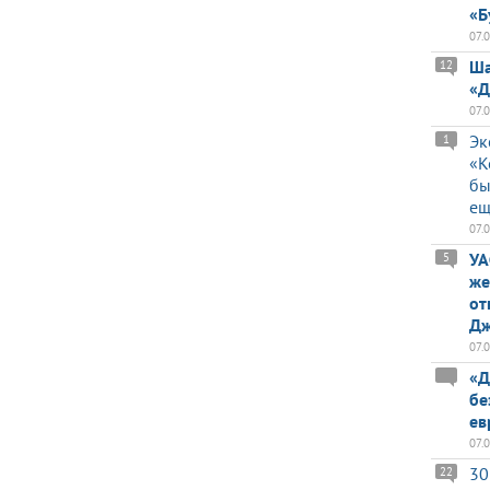
«Б
07.
Ша
12
«Д
07.
Эк
1
«К
бы
ещ
07.
УА
5
же
от
Дж
07.
«Д
бе
ев
07.
30
22