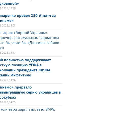
уковиной»
08.2026, 15:29
паренко провел 250-й матч за
инамо»
08.2026, 15:08
с-игрок сборной Украины:
онечно, оптимальным вариантом
ло бы, если бы «Динамо» забило
е»
08.2026, 14:47
Ф полностью поддерживает
сткую позицию УЕФА в
ношении президента ФИФА
анни Инфантино
08.2026, 14:26
инамо» прервало
звыигрышную серию украинцев в
рокубках
08.2026, 14:05
 млн евро зарплаты, авто BMW,