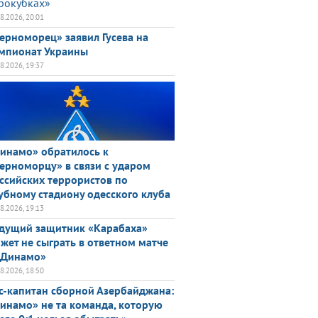
рокубках»
08.2026, 20:01
ерноморец» заявил Гусева на
мпионат Украины
08.2026, 19:37
инамо» обратилось к
ерноморцу» в связи с ударом
ссийских террористов по
убному стадиону одесского клуба
08.2026, 19:13
дущий защитник «Карабаха»
жет не сыграть в ответном матче
«Динамо»
08.2026, 18:50
с-капитан сборной Азербайджана:
инамо» не та команда, которую