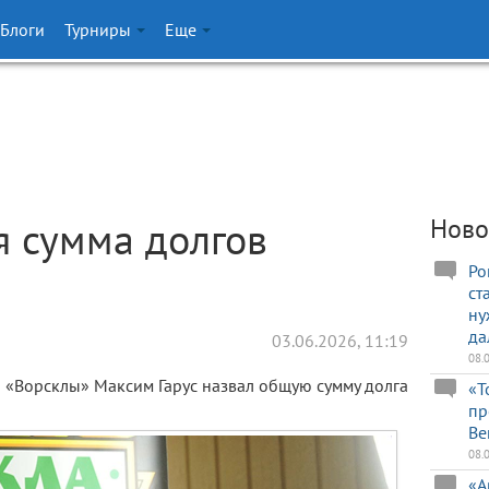
Блоги
Турниры
Еще
 сумма долгов
Ново
Ро
ст
ну
да
03.06.2026, 11:19
08.
 «Ворсклы» Максим Гарус назвал общую сумму долга
«Т
пр
Ве
08.
«А