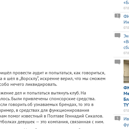
«Б
07.
ФИ
3
Ин
07.
Эк
«В
сб
07.
ишёл провести аудит и попытаться, как говориться,
да я шёл в „Ворсклу“, искренне верил, что мы сможем
особо нечего ликвидировать.
ФК
ение дел и попытаться вытянуть клуб. На
Ме
лось. Были привлечены спонсорские средства.
Бл
сли говорить об узнаваемых брендах, то это в
TY
апример, в средствах для функционирования
07.
нам помог известный в Полтаве Геннадий Сикалов.
Ив
5
болках девушек — это компания, связанная с ним.
фу