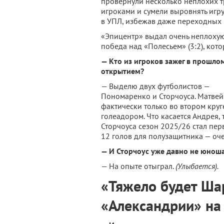
провернули несколько неплохих т
игроками и сумели выровнять игру,
в УПЛ, избежав даже переходных 
«Эпицентр» выдал очень неплохую
победа над «Полесьем» (3:2), кото
— Кто из игроков зажег в прошлом
открытием?
— Выделю двух футболистов —
Пономаренко и Сторчоуса. Матвей 
фактически только во втором круг
голеадором. Что касается Андрея, 
Сторчоуса сезон 2025/26 стал пер
12 голов для полузащитника — оч
— И Сторчоус уже давно не юноша,
— На опыте отыграл.
(Улыбается).
«Тяжело будет Ша
«Александрии» на