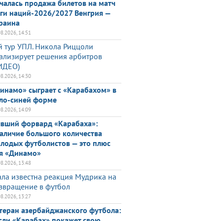
чалась продажа билетов на матч
ги наций-2026/2027 Венгрия —
раина
08.2026, 14:51
й тур УПЛ. Никола Риццоли
ализирует решения арбитров
ИДЕО)
08.2026, 14:30
инамо» сыграет с «Карабахом» в
ло-синей форме
08.2026, 14:09
вший форвард «Карабаха»:
аличие большого количества
лодых футболистов — это плюс
я «Динамо»
08.2026, 13:48
ала известна реакция Мудрика на
звращение в футбол
08.2026, 13:27
теран азербайджанского футбола:
сли «Карабах» покажет свою