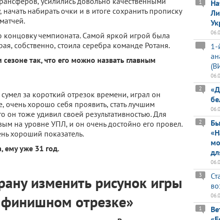
рансферов, усилились довольно качественными
На
1
 начать набирать очки и в итоге сохранить прописку
Ли
матчей.
Ук
06.
 концовку чемпионата. Самой яркой игрой была
рая, собственно, стоила серебра команде Ротаня.
1-
ан
 сезоне так, что его можно назвать главным
(В
06.
«Д
2
сумел за короткий отрезок времени, играл он
бе
е, очень хорошо себя проявить, стать лучшим
06.
то он тоже удивил своей результативностью. Для
Бы
2
вым на уровне УПЛ, и он очень достойно его провел.
«Н
ень хороший показатель.
мо
 ему уже 31 год.
дл
06.
Ст
3
рану изменить рисунок игры
во
 финишном отрезке»
06.
Ве
1
«Е