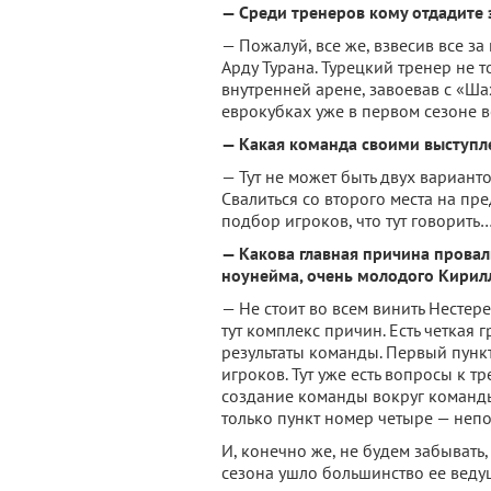
— Среди тренеров кому отдадите
— Пожалуй, все же, взвесив все з
Арду Турана. Турецкий тренер не 
внутренней арене, завоевав с «Ша
еврокубках уже в первом сезоне в
— Какая команда своими выступл
— Тут не может быть двух варианто
Свалиться со второго места на пр
подбор игроков, что тут говорит
— Какова главная причина провал
ноунейма, очень молодого Кирилл
— Не стоит во всем винить Несте
тут комплекс причин. Есть четкая
результаты команды. Первый пунк
игроков. Тут уже есть вопросы к тр
создание команды вокруг команды
только пункт номер четыре — непо
И, конечно же, не будем забывать
сезона ушло большинство ее веду