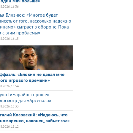
 один мяч больше»
08.2026, 16:36
ья Близнюк: «Многое будет
висеть от того, насколько надежно
инамо» сыграет в обороне. Пока
о с этим проблемы»
08.2026, 16:15
ффаэль: «Блохин не давал мне
ого игрового времени»
08.2026, 15:54
уно Гимарайнш прошел
досмотр для «Арсенала»
08.2026, 15:33
талий Косовский: «Надеюсь, что
номаренко, наконец, забьет гол»
08.2026, 15:12