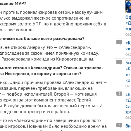
 звание MVP?
а и против, проанализировав сезон, назову лучшим
Оф
только выдержал жесткое сопротивление на
«Д
хтером» золото УПЛ, но и достойно проявил себя в
ма
о главе команды.
06.
ениями вас больше всего разочаровала?
«К
в, не открою Америку, это — «Александрия».
ко
едпоследнее за сезон, имея приличную команду,
06.
ь… Разочаровала команда из Кировоградщины.
Бы
ьного сезона «Александрии»? Ставка на тренера-
«К
а Нестеренко, которому и сорока нет?
то
ко
ренко. Одной причины провала «Александрии» нет —
06.
 градация, перечень требований, влияющих на
т — подбор исполнителей. Второй — мотивация
«В
2
енеру, он за этот компонент отвечает. Третий —
«Д
. В клубе должен быть качественный персонал. И
сы
средственно тренер и его работа.
тр
06.
, что из «Александрии» по завершении прошлого
Ви
щих игроков. Новичкам было необходимо время на
3