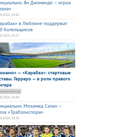
ициально. Ян Диоманде — игрок
еала»
08.2026, 19:41
арабах» в Люблине поддержат
0 болельщиков
08.2026, 19:17
инамо» — «Карабах»: стартовые
ставы. Герреро — в роли правого
нгера
namo.kiev.ua
08.2026, 18:49
ициально. Мохамед Салах —
рок «Трабзонспора»
08.2026, 18:30