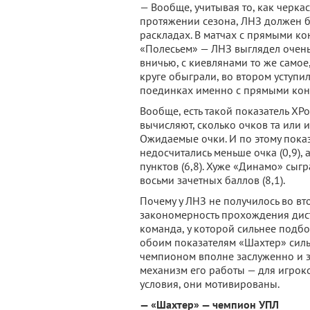
— Вообще, учитывая то, как черка
протяжении сезона, ЛНЗ должен 
раскладах. В матчах с прямыми ко
«Полесьем» — ЛНЗ выглядел очень
вничью, с киевлянами то же самое
круге обыграли, во втором уступил
поединках именно с прямыми кон
Вообще, есть такой показатель XP
вычисляют, сколько очков та или 
Ожидаемые очки. И по этому пока
недосчитались меньше очка (0,9),
пунктов (6,8). Хуже «Динамо» сыг
восьми зачетных баллов (8,1).
Почему у ЛНЗ не получилось во вт
закономерность прохождения дист
команда, у которой сильнее подб
обоим показателям «Шахтер» силь
чемпионом вполне заслуженно и з
механизм его работы — для игрок
условия, они мотивированы.
— «Шахтер» — чемпион УПЛ