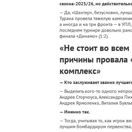
сезона-2025/26, но действительн
— Да, «Шахтер», безусловно, лучш
Турана провела тяжелую кампанию
а иногда и на три фронта — в УПЛ
последнем турнире довольно рано 
финала «Динамо» (1:2).
«Не стоит во всем
причины провала 
комплекс»
— Кто заслуживает звания лучшег
— Выделить кого-то одного непро
Андрея Сторчоуса, Александра Пи
Андрея Ярмоленко, Виталия Буяльс
— Именно так.
— Тогда, учитывая то, как игрок в
лучшим бомбардиром первенства,