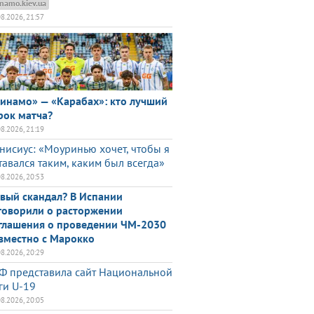
namo.kiev.ua
08.2026, 21:57
инамо» — «Карабах»: кто лучший
рок матча?
08.2026, 21:19
нисиус: «Моуринью хочет, чтобы я
тавался таким, каким был всегда»
08.2026, 20:53
вый скандал? В Испании
говорили о расторжении
глашения о проведении ЧМ-2030
вместно с Марокко
08.2026, 20:29
Ф представила сайт Национальной
ги U-19
08.2026, 20:05