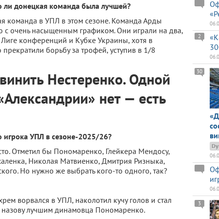
Оф
о ли донецкая команда была лучшей?
«Р
ая команда в УПЛ в этом сезоне. Команда Арды
06.
 с очень насыщенным графиком. Они играли на два,
«К
2
, Лиге конференций и Кубке Украины, хотя в
30
прекратили борьбу за трофей, уступив в 1/8
06.
30
 винить Нестеренко. Одной
«Александрии» нет — есть
«Д
со
ви
о игрока УПЛ в сезоне-2025/26?
Dy
сто. Отметил бы Пономаренко, Глейкера Мендосу,
06.
халенка, Николая Матвиенко, Дмитрия Ризныка,
Оф
кого. Но нужно же выбрать кого-то одного, так?
иг
06.
ихрем ворвался в УПЛ, наколотил кучу голов и стал
3
 назову лучшим динамовца Пономаренко.