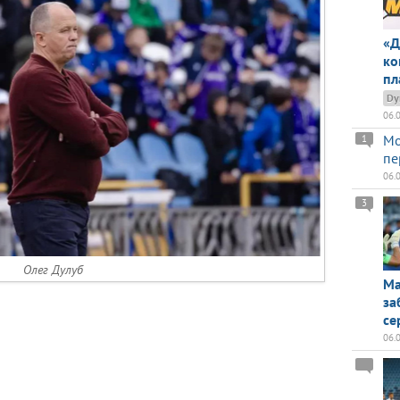
«Д
ко
пл
Dy
06.
Мо
1
пе
06.
3
Олег Дулуб
Ма
за
се
06.