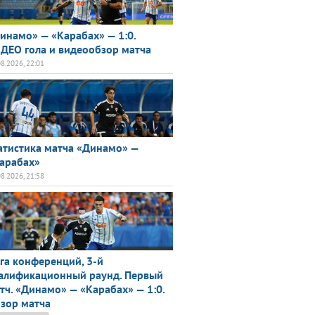
инамо» — «Карабах» — 1:0.
ДЕО гола и видеообзор матча
08.2026, 22:01
атистика матча «Динамо» —
арабах»
08.2026, 21:58
га конференций, 3-й
алификационный раунд. Первый
тч. «Динамо» — «Карабах» — 1:0.
зор матча