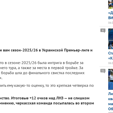
«Д
ВИ
06.
6
ли вам сезон-2025/26 в Украинской Премьер-лиге и
Ст
«К
что в сезоне-2025/26 была интрига в борьбе за
06.
его тура, а также за места в первой тройке. За
51
 борьба шла до финального свистка последних
».
вить ему какую-то оценку, то это крепкая четверка по
Ли
нство. Итоговые +12 очков над ЛНЗ — не слишком
кв
 мнению, черкасская команда посыпалась во втором
ма
Об