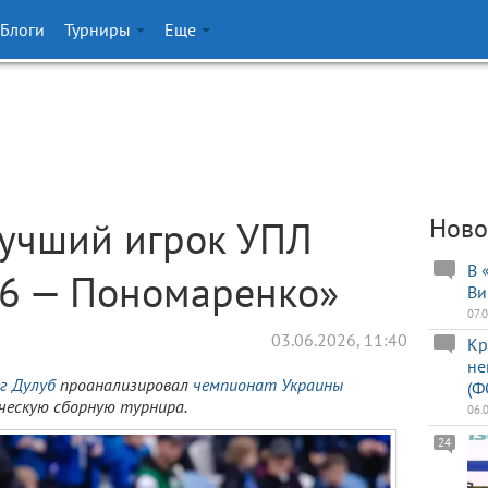
Блоги
Турниры
Еще
Лучший игрок УПЛ
Ново
В 
26 — Пономаренко»
Ви
07.
03.06.2026, 11:40
Кр
не
г Дулуб
проанализировал
чемпионат Украины
(Ф
ическую сборную турнира.
06.
24