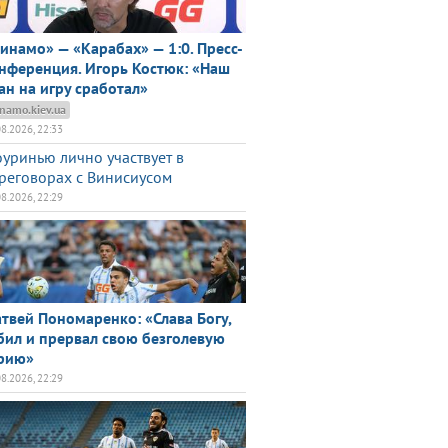
инамо» — «Карабах» — 1:0. Пресс-
нференция. Игорь Костюк: «Наш
ан на игру сработал»
namo.kiev.ua
08.2026, 22:33
уринью лично участвует в
реговорах с Винисиусом
08.2026, 22:29
твей Пономаренко: «Слава Богу,
бил и прервал свою безголевую
рию»
08.2026, 22:29