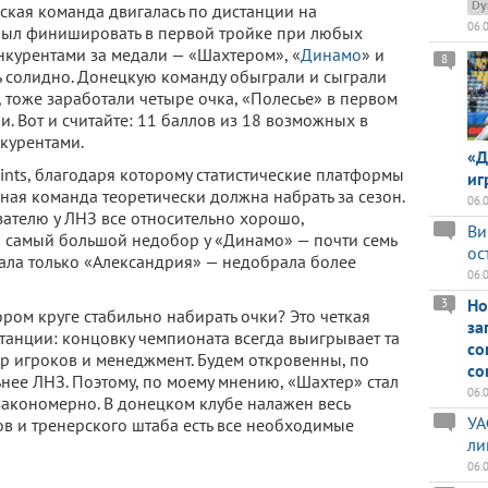
Dy
сская команда двигалась по дистанции на
06.
был финишировать в первой тройке при любых
нкурентами за медали — «Шахтером», «
Динамо
» и
8
 солидно. Донецкую команду обыграли и сыграли
, тоже заработали четыре очка, «Полесье» в первом
и. Вот и считайте: 11 баллов из 18 возможных в
курентами.
«Д
oints, благодаря которому статистические платформы
иг
иная команда теоретически должна набрать за сезон.
06.
зателю у ЛНЗ все относительно хорошо,
Ви
 а самый большой недобор у «Динамо» — почти семь
ос
рала только «Александрия» — недобрала более
06.
Но
3
ором круге стабильно набирать очки? Это четкая
за
анции: концовку чемпионата всегда выигрывает та
со
ор игроков и менеджмент. Будем откровенны, по
со
нее ЛНЗ. Поэтому, по моему мнению, «Шахтер» стал
06.
акономерно. В донецком клубе налажен весь
УА
ов и тренерского штаба есть все необходимые
ли
06.