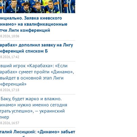
ициально. Заявка киевского
инамо» на квалификационные
тчи Лиги конференций
08.2026, 18:06
арабах» дополнил заявку на Лигу
нференций списком Б
08.2026, 17:42
вший игрок «Карабаха»: «Если
арабах» сумеет пройти «Динамо»,
 выйдет в основной этап Лиги
нференций»
08.2026, 17:18
 Баку, будет жарко и влажно.
инамо» нужно именно сегодня
грать успешно», — украинский
енер
08.2026, 16:57
талий Лисицкий: «Динамо» забьет