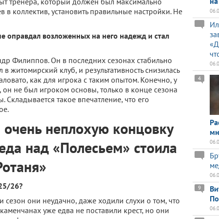
на
опыт тренера, который должен был максимально
 в коллектив, установить правильные настройки. Не
06.
Ил
за
не оправдал возложенных на него надежд и стал
«Д
чт
др Филиппов. Он в последних сезонах стабильно
06.
л в житомирский клуб, и результативность снизилась
ловато, как для игрока с таким опытом. Конечно, у
4
 он не был игроком основы, только в конце сезона
. Складывается такое впечатление, что его
ое.
Ра
 очень неплохую концовку
мн
еда над «Полесьем» стоила
06.
Бр
Ротаня»
ме
06.
25/26?
Ви
9
По
и сезон они неудачно, даже ходили слухи о том, что
06.
 каменчанах уже едва не поставили крест, но они