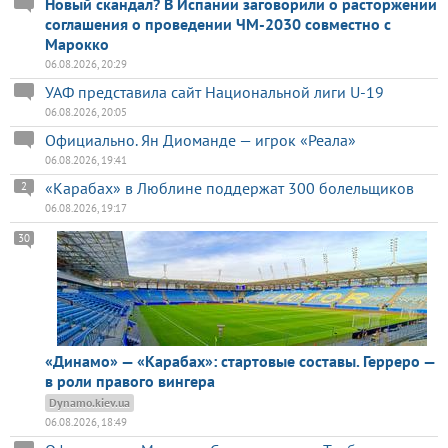
Новый скандал? В Испании заговорили о расторжении
соглашения о проведении ЧМ-2030 совместно с
Марокко
06.08.2026, 20:29
УАФ представила сайт Национальной лиги U-19
06.08.2026, 20:05
Официально. Ян Диоманде — игрок «Реала»
06.08.2026, 19:41
«Карабах» в Люблине поддержат 300 болельщиков
2
06.08.2026, 19:17
30
«Динамо» — «Карабах»: стартовые составы. Герреро —
в роли правого вингера
Dynamo.kiev.ua
06.08.2026, 18:49