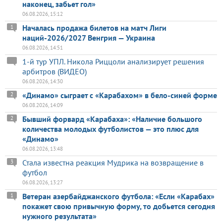
наконец, забьет гол»
06.08.2026, 15:12
Началась продажа билетов на матч Лиги
1
наций-2026/2027 Венгрия — Украина
06.08.2026, 14:51
1-й тур УПЛ. Никола Риццоли анализирует решения
арбитров (ВИДЕО)
06.08.2026, 14:30
«Динамо» сыграет с «Карабахом» в бело-синей форме
2
06.08.2026, 14:09
Бывший форвард «Карабаха»: «Наличие большого
2
количества молодых футболистов — это плюс для
«Динамо»
06.08.2026, 13:48
Стала известна реакция Мудрика на возвращение в
3
футбол
06.08.2026, 13:27
Ветеран азербайджанского футбола: «Если «Карабах»
1
покажет свою привычную форму, то добьется сегодня
нужного результата»