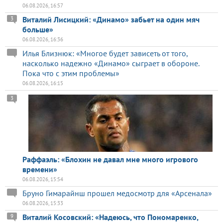
06.08.2026, 16:57
Виталий Лисицкий: «Динамо» забьет на один мяч
3
больше»
06.08.2026, 16:36
Илья Близнюк: «Многое будет зависеть от того,
насколько надежно «Динамо» сыграет в обороне.
Пока что с этим проблемы»
06.08.2026, 16:15
3
Раффаэль: «Блохин не давал мне много игрового
времени»
06.08.2026, 15:54
Бруно Гимарайнш прошел медосмотр для «Арсенала»
06.08.2026, 15:33
Виталий Косовский: «Надеюсь, что Пономаренко,
9