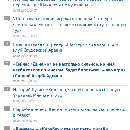
перехода в «Шахтер» я не чувствовал»
06.08.2026, 10:37
УПЛ назвала лучших игрока и тренера 1-го тура
1
чемпионата Украины, а также символическую сборную
тура
06.08.2026, 10:13
Бывший главный тренер «Шахтера» возглавил топ-
4
клуб Саудовской Аравии
06.08.2026, 09:49
«Сейчас «Динамо» не настолько сильное, но имя
2
клуба говорит о многом. Будут бороться», — экс-игрок
сборной Азербайджана
06.08.2026, 09:25
Назарий Русин: «Конечно, я хочу попасть в сборную
4
Украины. Мне всего 27»
06.08.2026, 09:01
Марк-Андре тер Штеген отреагировал на свой переход
в «Аякс»
06.08.2026, 08:35
«Динамо» — «Карабах»: где смотреть, онлайн