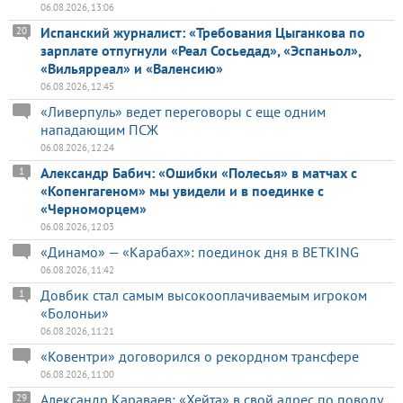
06.08.2026, 13:06
Испанский журналист: «Требования Цыганкова по
20
зарплате отпугнули «Реал Сосьедад», «Эспаньол»,
«Вильярреал» и «Валенсию»
06.08.2026, 12:45
«Ливерпуль» ведет переговоры с еще одним
нападающим ПСЖ
06.08.2026, 12:24
Александр Бабич: «Ошибки «Полесья» в матчах с
1
«Копенгагеном» мы увидели и в поединке с
«Черноморцем»
06.08.2026, 12:03
«Динамо» — «Карабах»: поединок дня в BETKING
06.08.2026, 11:42
Довбик стал самым высокооплачиваемым игроком
1
«Болоньи»
06.08.2026, 11:21
«Ковентри» договорился о рекордном трансфере
06.08.2026, 11:00
Александр Караваев: «Хейта» в свой адрес по поводу
29