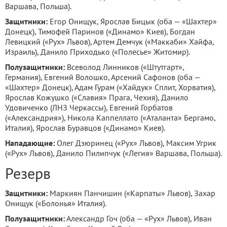
Варшава, Польша).
Защитники:
Егор Онищук, Ярослав Бицык (оба — «Шахтер»
Донецк), Тимофей Паринов («Динамо» Киев), Богдан
Левицкий («Рух» Львов), Артем Демчук («Маккаби» Хайфа,
Израиль), Данило Приходько («Полесье» Житомир).
Полузащитники:
Всеволод Линников («Штутгарт»,
Германия), Евгений Волошко, Арсений Сафонов (оба —
«Шахтер» Донецк), Адам Гурам («Хайдук» Сплит, Хорватия),
Ярослав Кожушко («Славия» Прага, Чехия), Данило
Удовиченко (ЛНЗ Черкассы), Евгений Горбатов
(«Александрия»), Никола Каппеллато («Аталанта» Бергамо,
Италия), Ярослав Буравцов («Динамо» Киев).
Нападающие:
Олег Дзюринец («Рух» Львов), Максим Угрик
(«Рух» Львов), Данило Пилипчук («Легия» Варшава, Польша).
Резерв
Защитники:
Маркиян Панчишин («Карпаты» Львов), Захар
Онищук («Болонья» Италия).
Полузащитники:
Александр Гоч (оба — «Рух» Львов), Иван