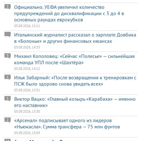
Официально. УЕФА увеличил количество
1
предупреждений до дисквалификации с 3 до 4 в
основных раундах еврокубков
05.08.2026, 15:11
Итальянский журналист рассказал о зарплате Довбика
в «Болоньи» и других финансовых нюансах
05.08.2026, 14:33
Михаил Кополовец: «Сейчас «Полесье» — сильнейшая
5
команда УПЛ после «Шахтёра»
05.08.2026, 14:12
Илья Забарный: «После возвращения к тренировкам с
1
ПСЖ было здорово снова увидеть всех»
05.08.2026, 13:51
Виктор Вацко: «Главный козырь «Карабаха» — именно
1
его наставник»
05.08.2026, 13:30
«Арсенал» подписывает одного из лидеров
2
«Ньюкасла». Сумма трансфера — 75 млн фунтов
05.08.2026, 13:09
14