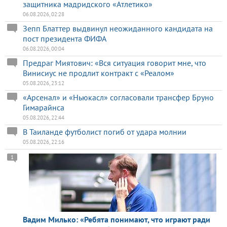
защитника мадридского «Атлетико»
06.08.2026, 02:28
Зепп Блаттер выдвинул неожиданного кандидата на
пост президента ФИФА
06.08.2026, 00:04
Предраг Миятович: «Вся ситуация говорит мне, что
Винисиус не продлит контракт с «Реалом»
05.08.2026, 23:12
«Арсенал» и «Ньюкасл» согласовали трансфер Бруно
Гимарайнса
05.08.2026, 22:44
В Таиланде футболист погиб от удара молнии
05.08.2026, 22:16
1
Вадим Милько: «Ребята понимают, что играют ради