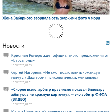
Новости
Кристиан Ромеро ждет официального предложения от
«Барселоны»
10.08.2026, 09:55
Сергей Нагорняк: «Не смог подготовить команду к
матчу с «Шахтером» психологически, ментально»
10.08.2026, 09:31
«Скорее всего, арбитр правильно показал Биловару
2
жёлтую, а не красную карточку», — экс-арбитр ФИФА
(ВИДЕО)
10.08.2026, 09:07
Марко Палестра: «Я надеюсь стать лучшим защитником