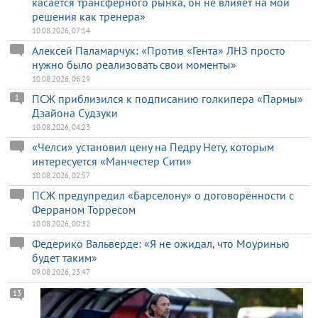
касается трансферного рынка, он не влияет на мои
решения как тренера»
10.08.2026, 07:14
Алексей Паламарчук: «Против «Гента» ЛНЗ просто
нужно было реализовать свои моменты»
10.08.2026, 06:29
ПСЖ приблизился к подписанию голкипера «Пармы»
1
Дзайона Судзуки
10.08.2026, 04:23
«Челси» установил цену на Педру Нету, которым
интересуется «Манчестер Сити»
10.08.2026, 02:57
ПСЖ предупредил «Барселону» о договорённости с
Ферраном Торресом
10.08.2026, 00:32
Федерико Вальверде: «Я не ожидал, что Моуринью
будет таким»
09.08.2026, 23:47
13