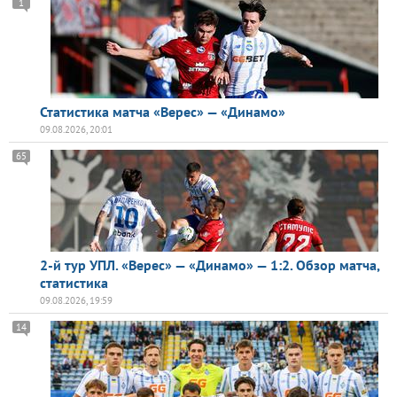
1
Статистика матча «Верес» — «Динамо»
09.08.2026, 20:01
65
2-й тур УПЛ. «Верес» — «Динамо» — 1:2. Обзор матча,
статистика
09.08.2026, 19:59
14