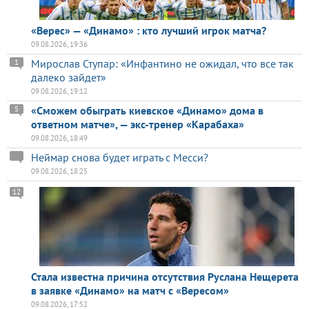
«Верес» — «Динамо» : кто лучший игрок матча?
09.08.2026, 19:36
Мирослав Ступар: «Инфантино не ожидал, что все так
1
далеко зайдет»
09.08.2026, 19:12
«Сможем обыграть киевское «Динамо» дома в
5
ответном матче», — экс-тренер «Карабаха»
09.08.2026, 18:49
Неймар снова будет играть с Месси?
09.08.2026, 18:25
12
Стала известна причина отсутствия Руслана Нещерета
в заявке «Динамо» на матч с «Вересом»
09.08.2026, 17:52