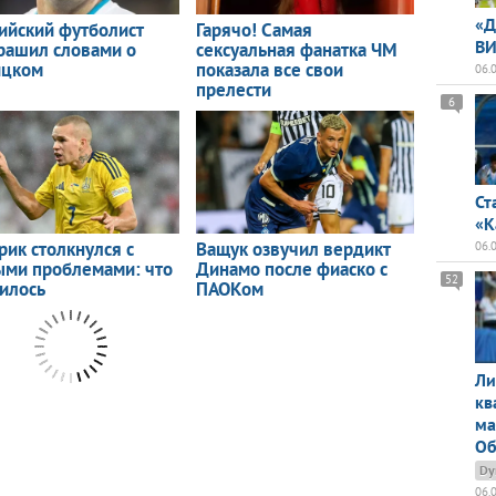
«Д
ВИ
06.
6
Ст
«К
06.
52
Ли
кв
ма
Об
Dy
06.