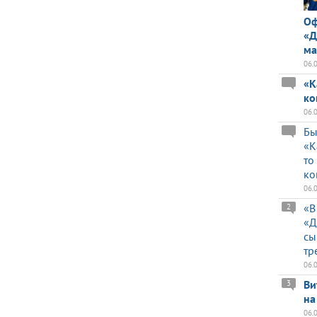
Оф
«Д
ма
06.
«К
ко
06.
Бы
«К
то
ко
06.
«В
2
«Д
сы
тр
06.
Ви
3
на
06.