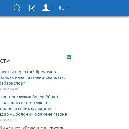
RU
сти
товится переход? Яремчук в
бликах начал активно «лайкать»
рабзонспор»
08.2026, 08:15
азон прослужил более 20 лет.
енажная система уже не
полняла своих функций», —
ндир «Оболони» о замене газона
08.2026, 07:47
би Алонсо: «Решение выпустить