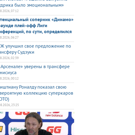
дрика было эмоциональным»
08.2026, 07:12
тенциальный соперник «Динамо»
раунде плей-офф Лиги
нференций, по сути, определился
08.2026, 06:27
Ж улучшил свое предложение по
ансферу Судзуки
08.2026, 02:39
«Арсенале» уверены в трансфере
нисиуса
08.2026, 00:12
иштиану Роналду показал свою
вероятную коллекцию суперкаров
ОТО)
08.2026, 23:25