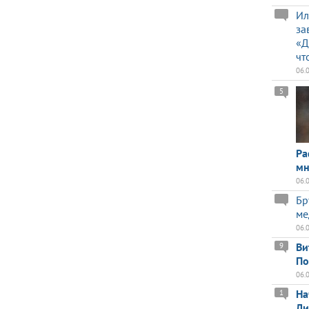
Ил
за
«Д
чт
06.
5
Ра
мн
06.
Бр
ме
06.
Ви
9
По
06.
На
1
Ли