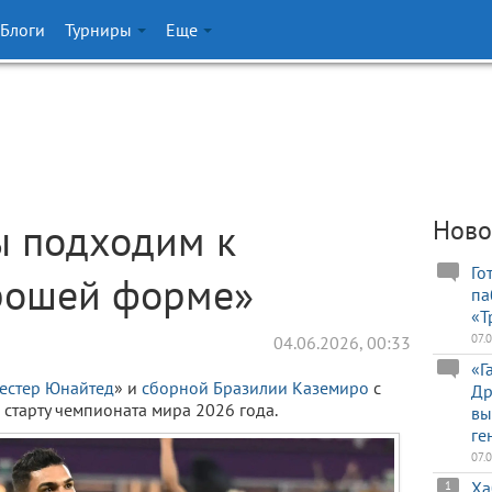
Блоги
Турниры
Еще
ы подходим к
Ново
Го
рошей форме»
па
«Т
07.
04.06.2026, 00:33
«Г
естер Юнайтед
» и
сборной Бразилии
Каземиро
с
Др
старту чемпионата мира 2026 года.
вы
ге
07.
Ха
1