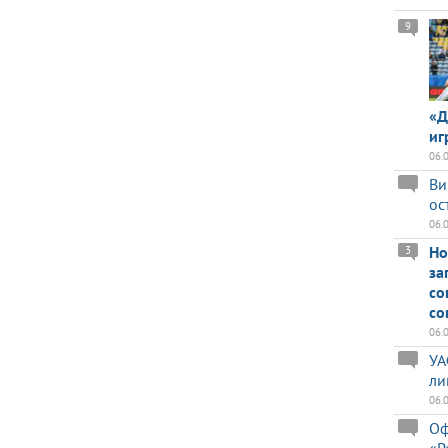
9
«Д
иг
06.
Ви
ос
06.
Но
3
за
со
со
06.
УА
ли
06.
Оф