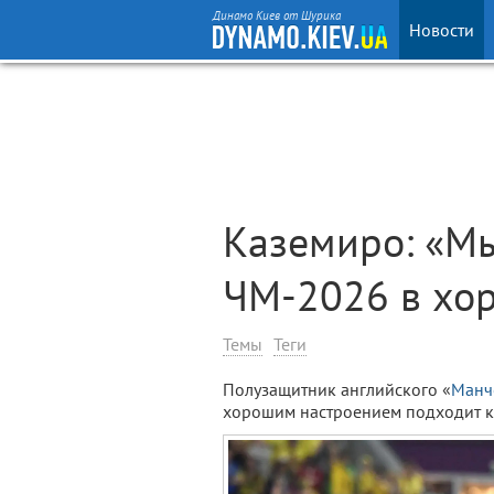
Динамо Киев от Шурика
Новости
Каземиро: «М
ЧМ-2026 в хо
Темы
Теги
Полузащитник английского «
Манч
хорошим настроением подходит к 