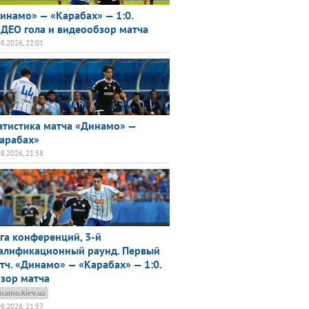
инамо» — «Карабах» — 1:0.
ДЕО гола и видеообзор матча
08.2026, 22:01
атистика матча «Динамо» —
арабах»
08.2026, 21:58
га конференций, 3-й
алификационный раунд. Первый
тч. «Динамо» — «Карабах» — 1:0.
зор матча
namo.kiev.ua
08.2026, 21:57