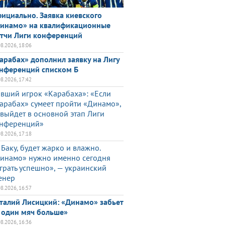
ициально. Заявка киевского
инамо» на квалификационные
тчи Лиги конференций
08.2026, 18:06
арабах» дополнил заявку на Лигу
нференций списком Б
08.2026, 17:42
вший игрок «Карабаха»: «Если
арабах» сумеет пройти «Динамо»,
 выйдет в основной этап Лиги
нференций»
08.2026, 17:18
 Баку, будет жарко и влажно.
инамо» нужно именно сегодня
грать успешно», — украинский
енер
08.2026, 16:57
талий Лисицкий: «Динамо» забьет
 один мяч больше»
08.2026, 16:36