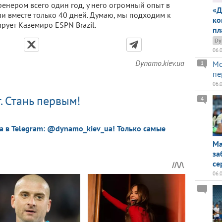
ренером всего один год, у него огромный опыт в
«Д
и вместе только 40 дней. Думаю, мы подходим к
ко
рует Каземиро ESPN Brazil.
пл
Dy
06.
Dynamo.kiev.ua
Мо
1
пе
06.
. Стань первым!
4
a в Telegram: @dynamo_kiev_ua! Только самые
Ма
за
се
06.