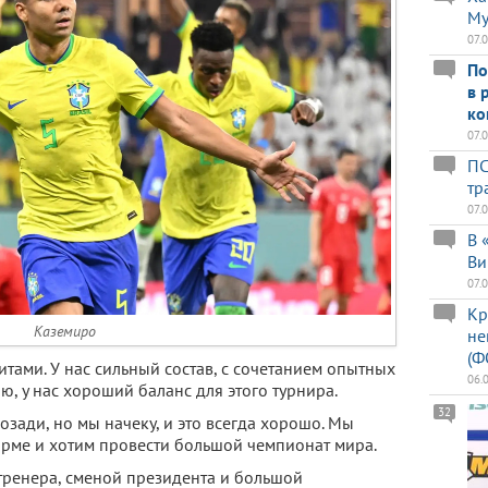
Му
07.
По
в 
ко
07.
ПС
тр
07.
В 
Ви
07.
Кр
Каземиро
не
(Ф
тами. У нас сильный состав, с сочетанием опытных
06.
ю, у нас хороший баланс для этого турнира.
32
озади, но мы начеку, и это всегда хорошо. Мы
рме и хотим провести большой чемпионат мира.
тренера, сменой президента и большой