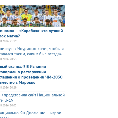
инамо» — «Карабах»: кто лучший
рок матча?
08.2026, 21:19
нисиус: «Моуринью хочет, чтобы я
тавался таким, каким был всегда»
08.2026, 20:53
вый скандал? В Испании
говорили о расторжении
глашения о проведении ЧМ-2030
вместно с Марокко
08.2026, 20:29
Ф представила сайт Национальной
ги U-19
08.2026, 20:05
ициально. Ян Диоманде — игрок