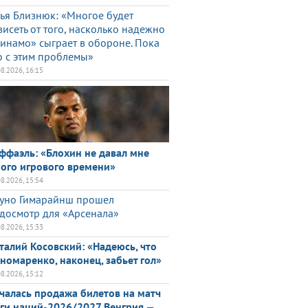
ья Близнюк: «Многое будет
висеть от того, насколько надежно
инамо» сыграет в обороне. Пока
о с этим проблемы»
08.2026, 16:15
ффаэль: «Блохин не давал мне
ого игрового времени»
08.2026, 15:54
уно Гимарайнш прошел
досмотр для «Арсенала»
08.2026, 15:33
талий Косовский: «Надеюсь, что
номаренко, наконец, забьет гол»
08.2026, 15:12
чалась продажа билетов на матч
ги наций-2026/2027 Венгрия —