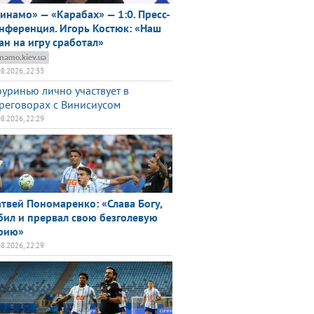
инамо» — «Карабах» — 1:0. Пресс-
нференция. Игорь Костюк: «Наш
ан на игру сработал»
namo.kiev.ua
08.2026, 22:33
уринью лично участвует в
реговорах с Винисиусом
08.2026, 22:29
твей Пономаренко: «Слава Богу,
бил и прервал свою безголевую
рию»
08.2026, 22:29