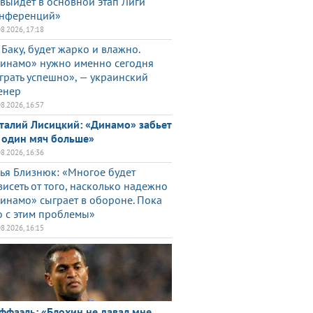
 выйдет в основной этап Лиги
нференций»
08.2026, 17:18
 Баку, будет жарко и влажно.
инамо» нужно именно сегодня
грать успешно», — украинский
енер
08.2026, 16:57
талий Лисицкий: «Динамо» забьет
 один мяч больше»
08.2026, 16:36
ья Близнюк: «Многое будет
висеть от того, насколько надежно
инамо» сыграет в обороне. Пока
о с этим проблемы»
08.2026, 16:15
ффаэль: «Блохин не давал мне