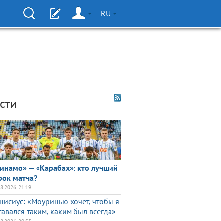
RU
сти
инамо» — «Карабах»: кто лучший
рок матча?
08.2026, 21:19
нисиус: «Моуринью хочет, чтобы я
тавался таким, каким был всегда»