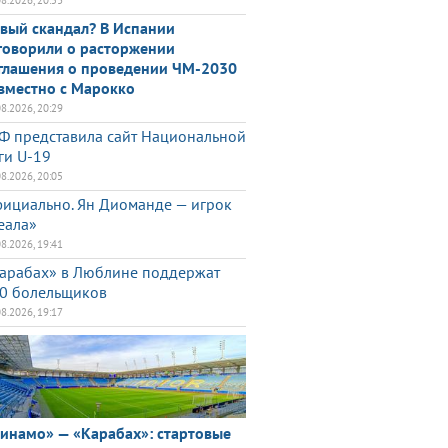
08.2026, 20:53
вый скандал? В Испании
говорили о расторжении
глашения о проведении ЧМ-2030
вместно с Марокко
08.2026, 20:29
Ф представила сайт Национальной
ги U-19
08.2026, 20:05
ициально. Ян Диоманде — игрок
еала»
08.2026, 19:41
арабах» в Люблине поддержат
0 болельщиков
08.2026, 19:17
инамо» — «Карабах»: стартовые