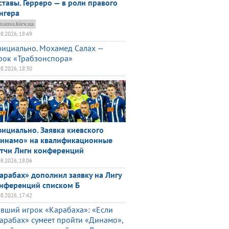
ставы. Герреро — в роли правого
нгера
namo.kiev.ua
08.2026, 18:49
ициально. Мохамед Салах —
рок «Трабзонспора»
08.2026, 18:30
ициально. Заявка киевского
инамо» на квалификационные
тчи Лиги конференций
08.2026, 18:06
арабах» дополнил заявку на Лигу
нференций списком Б
08.2026, 17:42
вший игрок «Карабаха»: «Если
арабах» сумеет пройти «Динамо»,