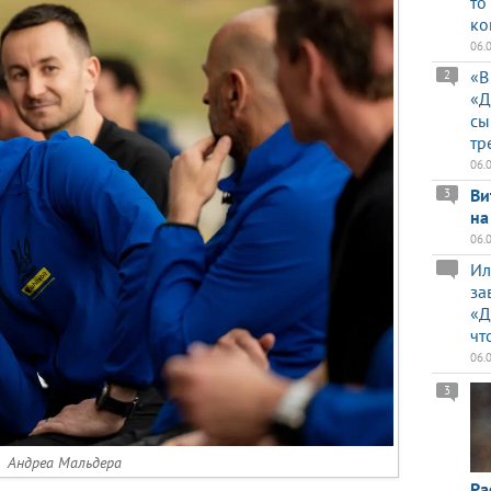
то
ко
06.
«В
2
«Д
сы
тр
06.
Ви
3
на
06.
Ил
за
«Д
чт
06.
3
Андреа Мальдера
Ра