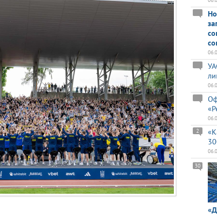
06.
Но
за
со
со
06.
УА
ли
06.
Оф
«Р
06.
«К
2
30
06.
30
«Д