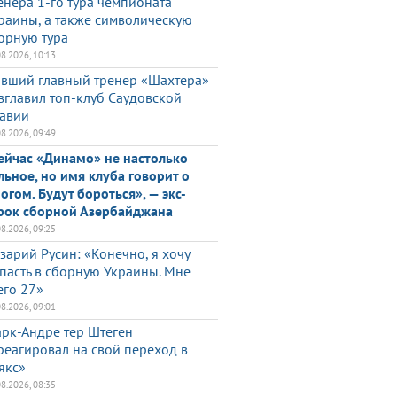
енера 1-го тура чемпионата
раины, а также символическую
орную тура
08.2026, 10:13
вший главный тренер «Шахтера»
зглавил топ-клуб Саудовской
авии
08.2026, 09:49
ейчас «Динамо» не настолько
льное, но имя клуба говорит о
огом. Будут бороться», — экс-
рок сборной Азербайджана
08.2026, 09:25
зарий Русин: «Конечно, я хочу
пасть в сборную Украины. Мне
его 27»
08.2026, 09:01
рк-Андре тер Штеген
реагировал на свой переход в
якс»
08.2026, 08:35