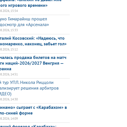
ого игрового времени»
08.2026, 15:54
уно Гимарайнш прошел
досмотр для «Арсенала»
08.2026, 15:33
талий Косовский: «Надеюсь, что
номаренко, наконец, забьет гол»
08.2026, 15:12
чалась продажа билетов на матч
ги наций-2026/2027 Венгрия —
раина
08.2026, 14:51
й тур УПЛ. Никола Риццоли
ализирует решения арбитров
ИДЕО)
08.2026, 14:30
инамо» сыграет с «Карабахом» в
ло-синей форме
08.2026, 14:09
вший форвард «Карабаха»: