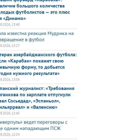
аличие большого количества
лодых футболистов — это плюс
я «Динамо»
08.2026, 13:48
ала известна реакция Мудрика на
звращение в футбол
08.2026, 13:27
теран азербайджанского футбола:
сли «Карабах» покажет свою
ивычную форму, то добьется
годня нужного результата»
08.2026, 13:06
панский журналист: «Требования
ганкова по зарплате отпугнули
еал Сосьедад», «Эспаньол»,
ильярреал» и «Валенсию»
08.2026, 12:45
иверпуль» ведет переговоры с
е одним нападающим ПСЖ
08.2026, 12:24