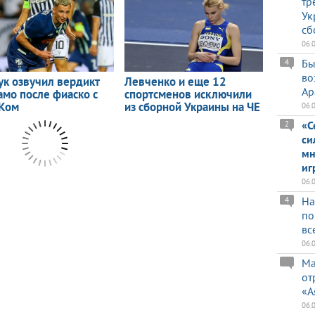
тр
Ук
сб
06.
Бы
4
во
Ар
06.
«С
2
си
мн
иг
06.
На
4
по
вс
06.
Ма
от
«А
06.