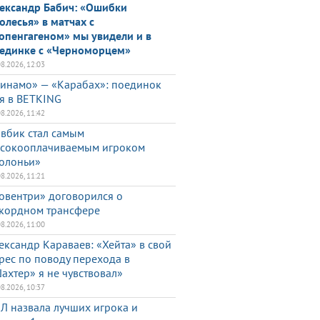
ександр Бабич: «Ошибки
олесья» в матчах с
опенгагеном» мы увидели и в
единке с «Черноморцем»
08.2026, 12:03
инамо» — «Карабах»: поединок
я в BETKING
08.2026, 11:42
вбик стал самым
сокооплачиваемым игроком
олоньи»
08.2026, 11:21
овентри» договорился о
кордном трансфере
08.2026, 11:00
ександр Караваев: «Хейта» в свой
рес по поводу перехода в
ахтер» я не чувствовал»
08.2026, 10:37
Л назвала лучших игрока и