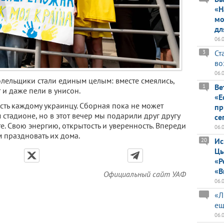
«Н
мо
дл
06.
Ст
3
во
06.
олельщики стали единым целым: вместе смеялись,
Ве
1
и даже пели в унисон.
«Е
сть каждому украинцу. Сборная пока не может
пр
стадионе, но в этот вечер мы подарили друг другу
се
е. Свою энергию, открытость и уверенность. Впереди
06.
м праздновать их дома.
Ис
20
Цы
«Р
«В
Официальный сайт УАФ
06.
«Л
ещ
06.