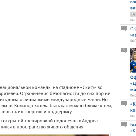
со
ви
Dy
06.
Оф
иг
06.
3
Оф
«Д
 национальной команды на стадионе «Скиф» во
ма
зрителей. Ограничения безопасности до сих пор не
06.
ить дома официальные международные матчи. Но
«К
ельств. Команда хотела быть как можно ближе к тем,
ко
ствовать их энергию и поддержку.
06.
а открытой тренировкой подопечных Андреа
Бы
атился в пространство живого общения.
«К