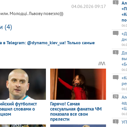
Ал
1
04.06.2026 09:17
«П
или. Молодці. Львову повезло)))
«К
по
 (4)
06.
«Д
дн
a в Telegram: @dynamo_kiev_ua! Только самые
06.
До
1
вы
«Б
06.
«К
ре
06.
Ал
29
ад
«Ш
06.
УП
1