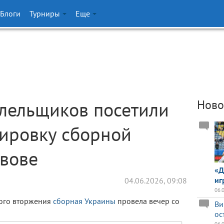
Блоги
Турниры
Еще
лельщиков посетили
Ново
ировку сборной
ьвове
«Д
иг
04.06.2026, 09:08
06.
ого вторжения
сборная Украины
провела вечер со
Ви
ос