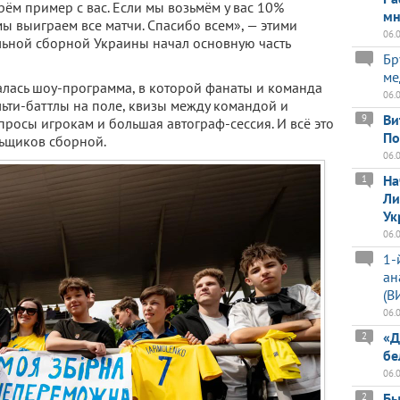
рём пример с вас. Если мы возьмём у вас 10%
мн
мы выиграем все матчи. Спасибо всем», — этими
06.
ьной сборной Украины начал основную часть
Бр
ме
лась шоу-программа, в которой фанаты и команда
06.
льти-баттлы на поле, квизы между командой и
Ви
9
просы игрокам и большая автограф-сессия. И всё это
По
ьщиков сборной.
06.
На
1
Ли
Ук
06.
1-
ан
(В
06.
«Д
2
бе
06.
Бы
2