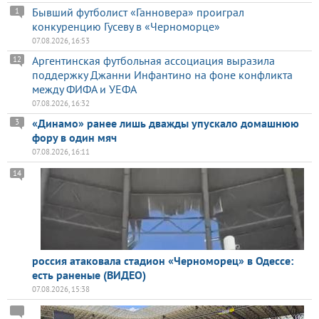
Бывший футболист «Ганновера» проиграл
1
конкуренцию Гусеву в «Черноморце»
07.08.2026, 16:53
Аргентинская футбольная ассоциация выразила
12
поддержку Джанни Инфантино на фоне конфликта
между ФИФА и УЕФА
07.08.2026, 16:32
«Динамо» ранее лишь дважды упускало домашнюю
3
фору в один мяч
07.08.2026, 16:11
14
россия атаковала стадион «Черноморец» в Одессе:
есть раненые (ВИДЕО)
07.08.2026, 15:38