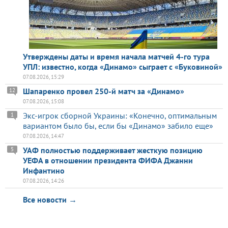
Утверждены даты и время начала матчей 4-го тура
УПЛ: известно, когда «Динамо» сыграет с «Буковиной»
07.08.2026, 15:29
Шапаренко провел 250-й матч за «Динамо»
12
07.08.2026, 15:08
Экс-игрок сборной Украины: «Конечно, оптимальным
1
вариантом было бы, если бы «Динамо» забило еще»
07.08.2026, 14:47
УАФ полностью поддерживает жесткую позицию
5
УЕФА в отношении президента ФИФА Джанни
Инфантино
07.08.2026, 14:26
Все новости →