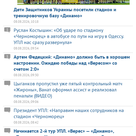
Дети Защитников Украины посетили стадион и
тренировочную базу «Динамо»
08.08.2026, 10:18
Руслан Костышин: «Об ударе по стадиону
1
«Черноморец» в автобусе по пути на игру в Одессу.
УПЛ нас сразу развернула»
08.08.2026, 09:54
Артем Федецкий: «Динамо» должно быть в хорошем
1
настроении. Ожидаю победы над «Вересом» со
счетом 2:0»
08.08.2026, 09:30
Цыганков пропустил уже пятый контрольный матч
«Жироны», Ванат оформил ассист и реализовал
пенальти (ВИДЕО)
08.08.2026, 09:06
Президент УПЛ: «Направим наших сотрудников на
стадион «Черноморец»
08.08.2026, 08:42
Начинается 2-й тур УПЛ. «Верес» — «Динамо»,