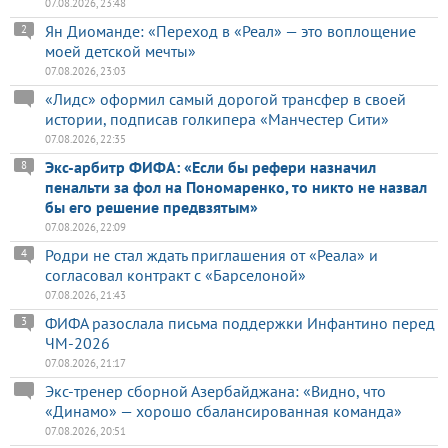
07.08.2026, 23:48
Ян Диоманде: «Переход в «Реал» — это воплощение
2
моей детской мечты»
07.08.2026, 23:03
«Лидс» оформил самый дорогой трансфер в своей
истории, подписав голкипера «Манчестер Сити»
07.08.2026, 22:35
Экс-арбитр ФИФА: «Если бы рефери назначил
8
пенальти за фол на Пономаренко, то никто не назвал
бы его решение предвзятым»
07.08.2026, 22:09
Родри не стал ждать приглашения от «Реала» и
4
согласовал контракт с «Барселоной»
07.08.2026, 21:43
ФИФА разослала письма поддержки Инфантино перед
3
ЧМ-2026
07.08.2026, 21:17
Экс-тренер сборной Азербайджана: «Видно, что
«Динамо» — хорошо сбалансированная команда»
07.08.2026, 20:51