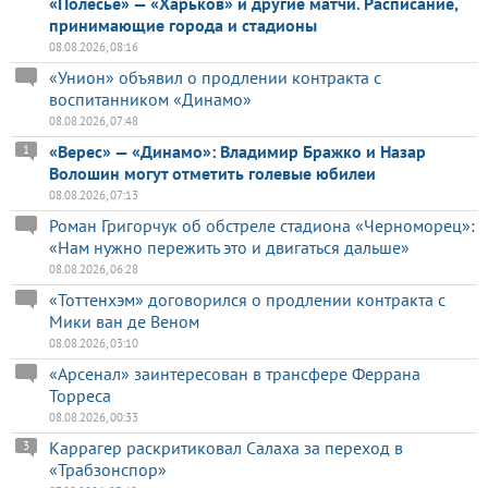
«Полесье» — «Харьков» и другие матчи. Расписание,
принимающие города и стадионы
08.08.2026, 08:16
«Унион» объявил о продлении контракта с
воспитанником «Динамо»
08.08.2026, 07:48
«Верес» — «Динамо»: Владимир Бражко и Назар
1
Волошин могут отметить голевые юбилеи
08.08.2026, 07:13
Роман Григорчук об обстреле стадиона «Черноморец»:
«Нам нужно пережить это и двигаться дальше»
08.08.2026, 06:28
«Тоттенхэм» договорился о продлении контракта с
Мики ван де Веном
08.08.2026, 03:10
«Арсенал» заинтересован в трансфере Феррана
Торреса
08.08.2026, 00:33
Каррагер раскритиковал Салаха за переход в
3
«Трабзонспор»