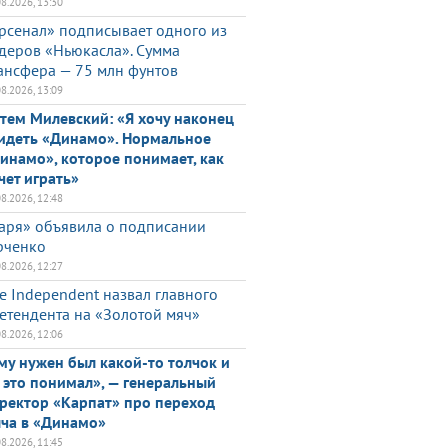
08.2026, 13:30
рсенал» подписывает одного из
деров «Ньюкасла». Сумма
ансфера — 75 млн фунтов
08.2026, 13:09
тем Милевский: «Я хочу наконец
идеть «Динамо». Нормальное
инамо», которое понимает, как
чет играть»
08.2026, 12:48
аря» объявила о подписании
ченко
08.2026, 12:27
e Independent назвал главного
етендента на «Золотой мяч»
08.2026, 12:06
му нужен был какой-то толчок и
 это понимал», — генеральный
ректор «Карпат» про переход
ча в «Динамо»
08.2026, 11:45