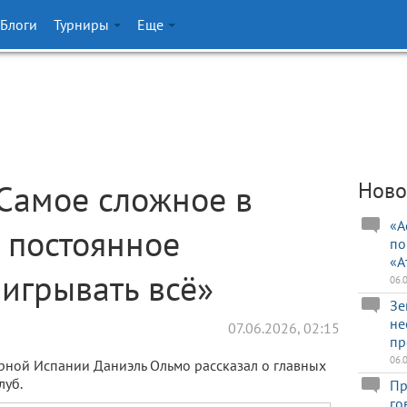
Блоги
Турниры
Еще
Самое сложное в
Ново
«А
 постоянное
по
«А
игрывать всё»
06.
Зе
не
07.06.2026, 02:15
пр
06.
орной Испании Даниэль Ольмо рассказал о главных
луб.
Пр
го