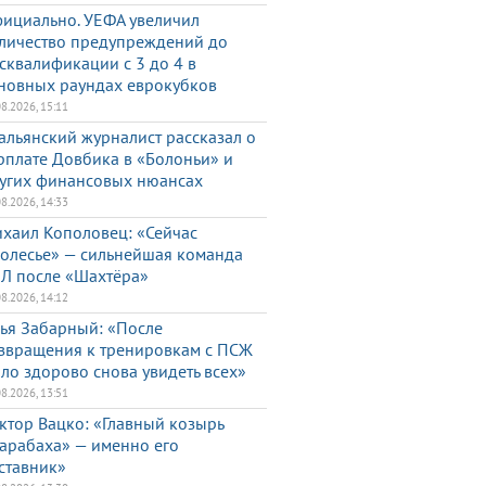
ициально. УЕФА увеличил
личество предупреждений до
сквалификации с 3 до 4 в
новных раундах еврокубков
08.2026, 15:11
альянский журналист рассказал о
рплате Довбика в «Болоньи» и
угих финансовых нюансах
08.2026, 14:33
хаил Кополовец: «Сейчас
олесье» — сильнейшая команда
Л после «Шахтёра»
08.2026, 14:12
ья Забарный: «После
звращения к тренировкам с ПСЖ
ло здорово снова увидеть всех»
08.2026, 13:51
ктор Вацко: «Главный козырь
арабаха» — именно его
ставник»