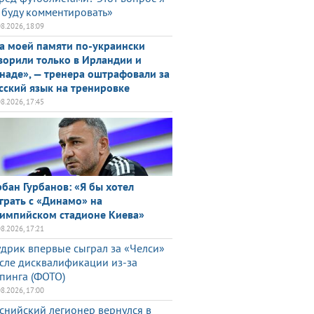
 буду комментировать»
08.2026, 18:09
а моей памяти по-украински
ворили только в Ирландии и
наде», — тренера оштрафовали за
сский язык на тренировке
08.2026, 17:45
рбан Гурбанов: «Я бы хотел
грать с «Динамо» на
импийском стадионе Киева»
08.2026, 17:21
дрик впервые сыграл за «Челси»
сле дисквалификации из-за
пинга (ФОТО)
08.2026, 17:00
снийский легионер вернулся в