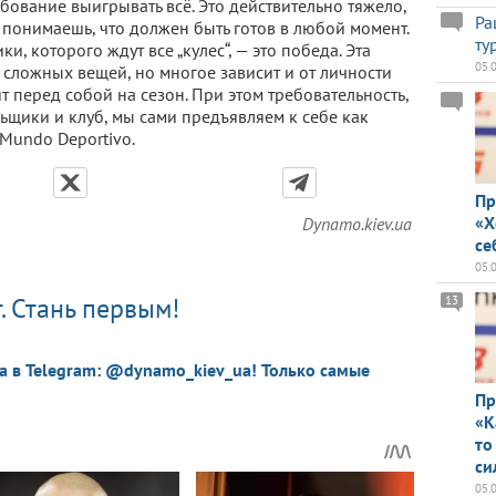
ование выигрывать всё. Это действительно тяжело,
Ра
 понимаешь, что должен быть готов в любой момент.
ту
, которого ждут все „кулес“, — это победа. Эта
05.
 сложных вещей, но многое зависит и от личности
ит перед собой на сезон. При этом требовательность,
ьщики и клуб, мы сами предъявляем к себе как
Mundo Deportivo.
Пр
«Х
Dynamo.kiev.ua
се
05.
. Стань первым!
13
a в Telegram: @dynamo_kiev_ua! Только самые
Пр
«К
то
си
05.