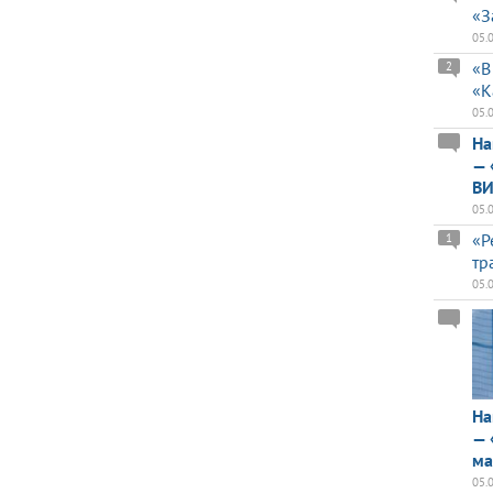
«З
05.
«В
2
«К
05.
На
— 
ВИ
05.
«Р
1
тр
05.
На
— 
ма
05.