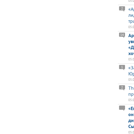
05.
«А
2
ли
тр
05.
Ар
14
ув
«Д
хо
05.
«З
1
Юр
05.
Th
2
пр
05.
«Е
он
ди
Сы
05.