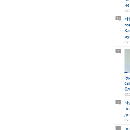
не
05.
«Н
15
го
Ка
ру
05.
6
Гу
сы
Ол
05.
Му
2
по
до
05.
Бо