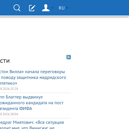
RU
сти
стон Вилла» начала переговоры
 поводу защитника мадридского
тлетико»
08.2026, 02:28
пп Блаттер выдвинул
ожиданного кандидата на пост
езидента ФИФА
08.2026, 00:04
едраг Миятович: «Вся ситуация
ворит мне, что Винисиус не