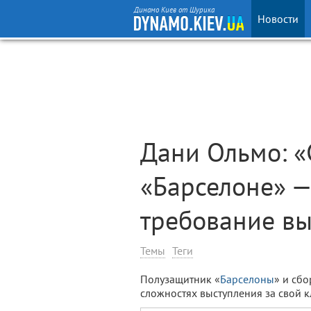
Динамо Киев от Шурика
Новости
Дани Ольмо: «
«Барселоне» —
требование вы
Темы
Теги
Полузащитник «
Барселоны
» и сб
сложностях выступления за свой к