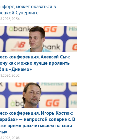
шфорд может оказаться в
рецкой Суперлиге
08.2026, 20:56
есс-конференция. Алексей Сыч:
очу как можно лучше проявить
бя в «Динамо»
08.2026, 20:32
есс-конференция. Игорь Костюк:
арабах» — непростой соперник. В
 же время рассчитываем на свои
лы»
08.2026, 20:08