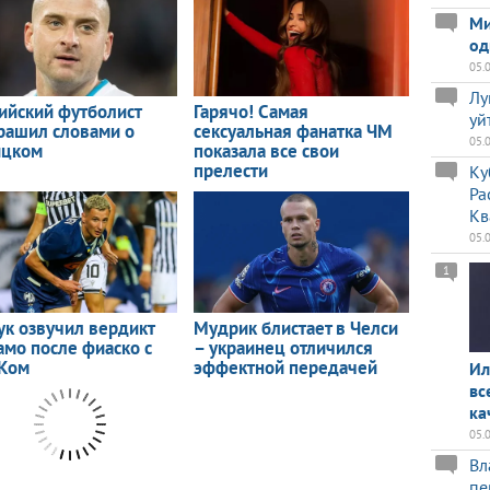
Ми
од
05.
Лу
уй
05.
Ку
Ра
Кв
05.
1
Ил
вс
ка
05.
Вл
пе