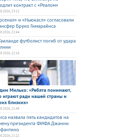
одлит контракт с «Реалом»
08.2026, 23:12
рсенал» и «Ньюкасл» согласовали
ансфер Бруно Гимарайнса
08.2026, 22:44
Таиланде футболист погиб от удара
лнии
08.2026, 22:16
дим Милько: «Ребята понимают,
о играют ради нашей страны и
оих близких»
08.2026, 21:48
rca назвала пять кандидатов на
мену президента ФИФА Джанни
фантино
08.2026, 21:22