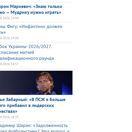
рон Маркевич: «Знаю только
но — Мудрику нужно играть»
08.2026, 19:44
иш Фигу: «Инфантино должен
ти»
08.2026, 19:20
бок Украины-2026/2027.
списание матчей
алификационного раунда
08.2026, 18:57
ья Забарный: «В ПСЖ я больше
его прибавил в лидерских
чествах»
08.2026, 18:33
адимир Шаран: «Задолженность
ред футболистами? Этот вопрос я