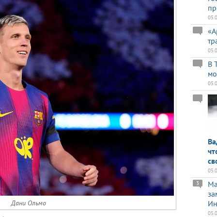
пр
05.
«А
тр
05.
В 
мо
05.
Ва
чт
св
05.
Ma
3
за
Дани Ольмо
Ин
05.