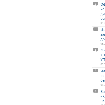
Оф
1
ко
ди
ос
05.
Ит
за
др
05.
Ми
5
«П
УП
05.
Ил
1
во
бы
05.
Ви
1
«К
на