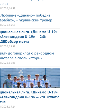
арю»
08.2026, 16:39
 Люблине «Динамо» победит
арабах», — украинский тренер
08.2026, 16:18
циональная лига. «Динамо U-19»
«Александрия U-19» — 2:0:
ДЕОобзор матча
08.2026, 15:57
еал» договорился о рекордном
ансфере в своей истории
08.2026, 15:48
циональная лига. «Динамо U-19»
«Александрия U-19» — 2:0. Отчет о
тче
08.2026, 15:24