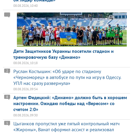
08.08.2026, 10:40
Дети Защитников Украины посетили стадион и
тренировочную базу «Динамо»
08.08.2026, 10:18
Руслан Костышин: «Об ударе по стадиону
2
«Черноморец» в автобусе по пути на игру в Одессу.
УПЛ нас сразу развернула»
08.08.2026, 09:54
Артем Федецкий: «Динамо» должно быть в хорошем
8
настроении. Ожидаю победы над «Вересом» со
счетом 2:0»
08.08.2026, 09:30
Цыганков пропустил уже пятый контрольный матч
1
«Жироны», Ванат оформил ассист и реализовал