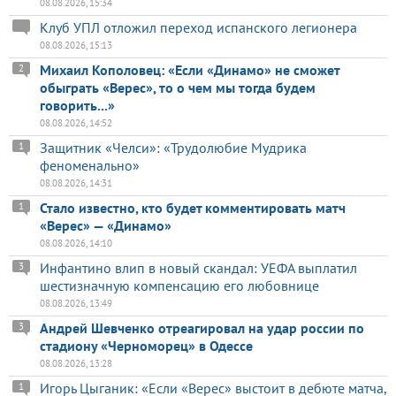
08.08.2026, 15:34
Клуб УПЛ отложил переход испанского легионера
08.08.2026, 15:13
Михаил Кополовец: «Если «Динамо» не сможет
2
обыграть «Верес», то о чем мы тогда будем
говорить...»
08.08.2026, 14:52
Защитник «Челси»: «Трудолюбие Мудрика
1
феноменально»
08.08.2026, 14:31
Стало известно, кто будет комментировать матч
1
«Верес» — «Динамо»
08.08.2026, 14:10
Инфантино влип в новый скандал: УЕФА выплатил
3
шестизначную компенсацию его любовнице
08.08.2026, 13:49
Андрей Шевченко отреагировал на удар россии по
3
стадиону «Черноморец» в Одессе
08.08.2026, 13:28
Игорь Цыганик: «Если «Верес» выстоит в дебюте матча,
1