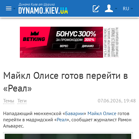
Динамо Киев от Шурика
RU
Майкл Олисе готов перейти в
«Реал»
Темы
Теги
07.06.2026, 19:48
Нападающий мюнхенской «
Баварии
»
Майкл Олисе
готов
перейти в мадридский «
Реал
», сообщает журналист Рамон
Альварес.