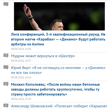
Лига конференций, 3-й квалификационный раунд. На
втором матче «Карабах» — «Динамо» будут работать
арбитры из Англии
08.08.2026, 16:58
Мудрик может вернуться в «Шахтёр»
3
08.08.2026, 16:37
Юрий Вирт: «Я не соглашусь со многими — у «Динамо»
не все так плохо»
08.08.2026, 16:16
Михаил Кополовец: «После войны наши бетонные
1
заводы должны работать круглосуточно, чтобы ту
страну просто забетонировать»
08.08.2026, 15:55
Александр Шовковский: «Полесье» победит «Харьков»
1