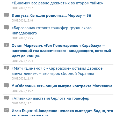
«Динамо» все равно дожмет их во втором тайме»
08.08.2026, 13:07
8 августа. Сегодня родились... Морозу — 56
08.08.2026, 12:46
«Барселона» готовит трансфер грузинского
нападающего
08.08.2026, 12:25
Остап Маркевич: «Гол Пономаренко «Карабаху» —
3
настоящий гол классического нападающего, который
идет до конца»
08.08.2026, 12:04
«Матч «Динамо» с «Карабахом» оставил двоякое
3
впечатление», — экс-игрок сборной Украины
08.08.2026, 11:43
У «Оболони» есть опция выкупа контракта Маткевича
08.08.2026, 11:22
«Атлетико» выставил Серлота на трансфер
08.08.2026, 11:01
Иван Гецко: «Шапаренко неплохо выглядит. Видно, что
22
он лидер команды»