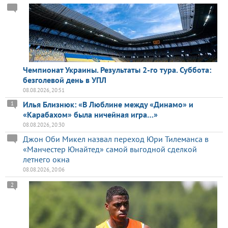
Чемпионат Украины. Результаты 2-го тура. Суббота:
безголевой день в УПЛ
08.08.2026, 20:51
Илья Близнюк: «В Люблине между «Динамо» и
1
«Карабахом» была ничейная игра…»
08.08.2026, 20:30
Джон Оби Микел назвал переход Юри Тилеманса в
«Манчестер Юнайтед» самой выгодной сделкой
летнего окна
08.08.2026, 20:06
2