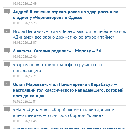
08.08.2026, 13:49
Андрей Шевченко отреагировал на удар россии по
3
стадиону «Черноморец» в Одессе
08.08.2026, 13:28
Игорь Цыганик: «Если «Верес» выстоит в дебюте матча,
1
«Динамо» все равно дожмет их во втором тайме»
08.08.2026, 13:07
8 августа. Сегодня родились... Морозу — 56
08.08.2026, 12:46
«Барселона» готовит трансфер грузинского
нападающего
08.08.2026, 12:25
Остап Маркевич: «Гол Пономаренко «Карабаху» —
4
настоящий гол классического нападающего, который
идет до конца»
08.08.2026, 12:04
«Матч «Динамо» с «Карабахом» оставил двоякое
3
впечатление», — экс-игрок сборной Украины
08.08.2026, 11:43