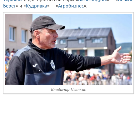
Берег
» и «
Кудривка
» — «
Агробизнес
».
Владимир Цыткин