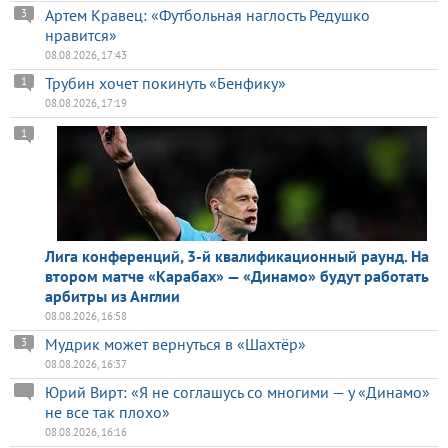
Артем Кравец: «Футбольная наглость Редушко
3
нравится»
08.08.2026, 17:43
Трубин хочет покинуть «Бенфику»
1
08.08.2026, 17:19
1
Лига конференций, 3-й квалификационный раунд. На
втором матче «Карабах» — «Динамо» будут работать
арбитры из Англии
08.08.2026, 16:58
Мудрик может вернуться в «Шахтёр»
3
08.08.2026, 16:37
Юрий Вирт: «Я не соглашусь со многими — у «Динамо»
не все так плохо»
08.08.2026, 16:16