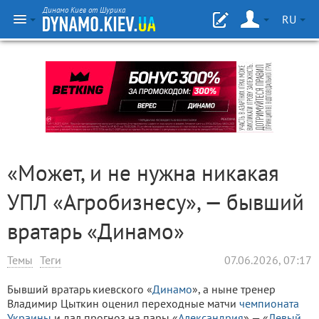
Динамо Киев от Шурика
RU
«Может, и не нужна никакая
УПЛ «Агробизнесу», — бывший
вратарь «Динамо»
Темы
Теги
07.06.2026, 07:17
Бывший вратарь киевского «
Динамо
», а ныне тренер
Владимир Цыткин оценил переходные матчи
чемпионата
Украины
и дал прогноз на пары «
Александрия
» — «
Левый