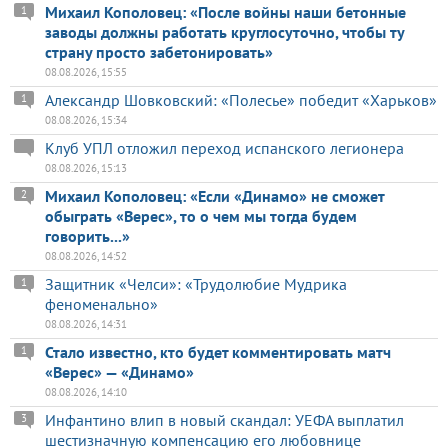
Михаил Кополовец: «После войны наши бетонные
1
заводы должны работать круглосуточно, чтобы ту
страну просто забетонировать»
08.08.2026, 15:55
Александр Шовковский: «Полесье» победит «Харьков»
1
08.08.2026, 15:34
Клуб УПЛ отложил переход испанского легионера
08.08.2026, 15:13
Михаил Кополовец: «Если «Динамо» не сможет
2
обыграть «Верес», то о чем мы тогда будем
говорить...»
08.08.2026, 14:52
Защитник «Челси»: «Трудолюбие Мудрика
1
феноменально»
08.08.2026, 14:31
Стало известно, кто будет комментировать матч
1
«Верес» — «Динамо»
08.08.2026, 14:10
Инфантино влип в новый скандал: УЕФА выплатил
3
шестизначную компенсацию его любовнице