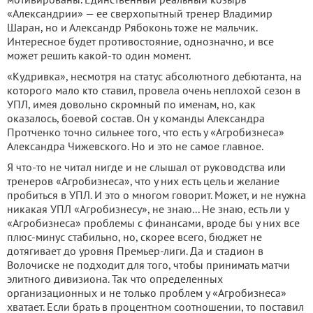
«Александрии» — ее сверхопытный тренер Владимир
Шаран, но и Александр Рябоконь тоже не мальчик.
Интересное будет противостояние, однозначно, и все
может решить какой-то один момент.
«Кудривка», несмотря на статус абсолютного дебютанта, на
которого мало кто ставил, провела очень неплохой сезон в
УПЛ, имея довольно скромный по именам, но, как
оказалось, боевой состав. Он у команды Александра
Протченко точно сильнее того, что есть у «Агробизнеса»
Александра Чижевского. Но и это не самое главное.
Я что-то не читал нигде и не слышал от руководства или
тренеров «Агробизнеса», что у них есть цель и желание
пробиться в УПЛ. И это о многом говорит. Может, и не нужна
никакая УПЛ «Агробизнесу», не знаю... Не знаю, есть ли у
«Агробизнеса» проблемы с финансами, вроде бы у них все
плюс-минус стабильно, но, скорее всего, бюджет не
дотягивает до уровня Премьер-лиги. Да и стадион в
Волочиске не подходит для того, чтобы принимать матчи
элитного дивизиона. Так что определенных
организационных и не только проблем у «Агробизнеса»
хватает. Если брать в процентном соотношении, то поставил