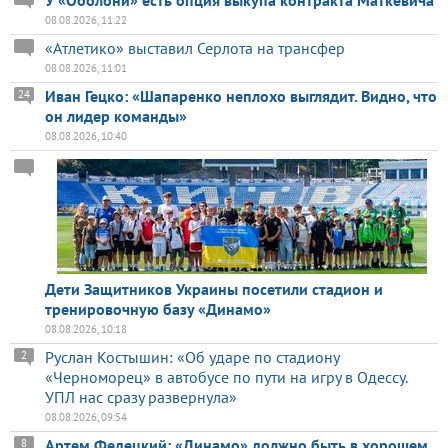
У «Оболони» есть опция выкупа контракта Маткевича
08.08.2026, 11:22
«Атлетико» выставил Серлота на трансфер
08.08.2026, 11:01
Иван Гецко: «Шапаренко неплохо выглядит. Видно, что
24
он лидер команды»
08.08.2026, 10:40
Дети Защитников Украины посетили стадион и
тренировочную базу «Динамо»
08.08.2026, 10:18
Руслан Костышин: «Об ударе по стадиону
2
«Черноморец» в автобусе по пути на игру в Одессу.
УПЛ нас сразу развернула»
08.08.2026, 09:54
Артем Федецкий: «Динамо» должно быть в хорошем
8