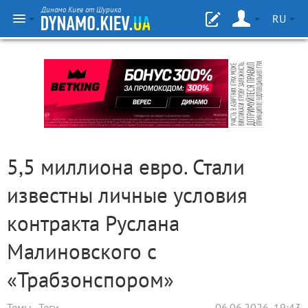
Динамо Киев от Шурика
RU
5,5 миллиона евро. Стали
известны личные условия
контракта Руслана
Малиновского с
«Трабзонспором»
Темы
Теги
06.06.2026, 19:43