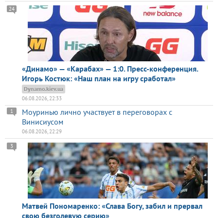
24
«Динамо» — «Карабах» — 1:0. Пресс-конференция.
Игорь Костюк: «Наш план на игру сработал»
Dynamo.kiev.ua
06.08.2026, 22:33
Моуринью лично участвует в переговорах с
1
Винисиусом
06.08.2026, 22:29
3
Матвей Пономаренко: «Слава Богу, забил и прервал
свою безголевую серию»