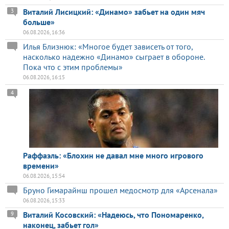
Виталий Лисицкий: «Динамо» забьет на один мяч
3
больше»
06.08.2026, 16:36
Илья Близнюк: «Многое будет зависеть от того,
насколько надежно «Динамо» сыграет в обороне.
Пока что с этим проблемы»
06.08.2026, 16:15
4
Раффаэль: «Блохин не давал мне много игрового
времени»
06.08.2026, 15:54
Бруно Гимарайнш прошел медосмотр для «Арсенала»
06.08.2026, 15:33
Виталий Косовский: «Надеюсь, что Пономаренко,
9
наконец, забьет гол»