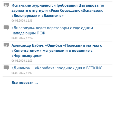
Испанский журналист: «Требования Цыганкова по
21
зарплате отпугнули «Реал Сосьедад», «Эспаньол»,
«Вильярреал» и «Валенсию»
06.08.2026, 12:45
«Ливерпуль» ведет переговоры с еще одним
нападающим ПСЖ
06.08.2026, 12:24
Александр Бабич: «Ошибки «Полесья» в матчах с
1
«Копенгагеном» мы увидели и в поединке с
«Черноморцем»
06.08.2026, 12:03
«Динамо» — «Карабах»: поединок дня в BETKING
06.08.2026, 11:42
Все новости →