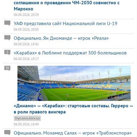
соглашения о проведении ЧМ-2030 совместно с
Марокко
06.08.2026, 20:29
УАФ представила сайт Национальной лиги U-19
06.08.2026, 20:05
Официально. Ян Диоманде — игрок «Реала»
06.08.2026, 19:41
«Карабах» в Люблине поддержат 300 болельщиков
2
06.08.2026, 19:17
30
«Динамо» — «Карабах»: стартовые составы. Герреро —
в роли правого вингера
Dynamo.kiev.ua
06.08.2026, 18:49
Официально. Мохамед Салах — игрок «Трабзонспора»