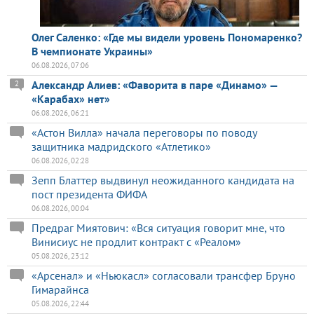
Олег Саленко: «Где мы видели уровень Пономаренко?
В чемпионате Украины»
06.08.2026, 07:06
Александр Алиев: «Фаворита в паре «Динамо» —
2
«Карабах» нет»
06.08.2026, 06:21
«Астон Вилла» начала переговоры по поводу
защитника мадридского «Атлетико»
06.08.2026, 02:28
Зепп Блаттер выдвинул неожиданного кандидата на
пост президента ФИФА
06.08.2026, 00:04
Предраг Миятович: «Вся ситуация говорит мне, что
Винисиус не продлит контракт с «Реалом»
05.08.2026, 23:12
«Арсенал» и «Ньюкасл» согласовали трансфер Бруно
Гимарайнса
05.08.2026, 22:44