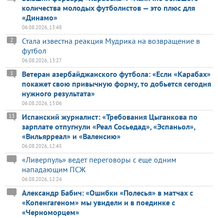
количества молодых футболистов — это плюс для
«Динамо»
06.08.2026, 13:48
Стала известна реакция Мудрика на возвращение в
2
футбол
06.08.2026, 13:27
Ветеран азербайджанского футбола: «Если «Карабах»
1
покажет свою привычную форму, то добьется сегодня
нужного результата»
06.08.2026, 13:06
Испанский журналист: «Требования Цыганкова по
13
зарплате отпугнули «Реал Сосьедад», «Эспаньол»,
«Вильярреал» и «Валенсию»
06.08.2026, 12:45
«Ливерпуль» ведет переговоры с еще одним
нападающим ПСЖ
06.08.2026, 12:24
Александр Бабич: «Ошибки «Полесья» в матчах с
«Копенгагеном» мы увидели и в поединке с
«Черноморцем»