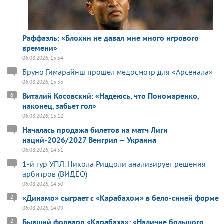
Раффаэль: «Блохин не давал мне много игрового
времени»
06.08.2026, 15:54
Бруно Гимарайнш прошел медосмотр для «Арсенала»
06.08.2026, 15:33
Виталий Косовский: «Надеюсь, что Пономаренко,
6
наконец, забьет гол»
06.08.2026, 15:12
Началась продажа билетов на матч Лиги
наций-2026/2027 Венгрия — Украина
06.08.2026, 14:51
1-й тур УПЛ. Никола Риццоли анализирует решения
арбитров (ВИДЕО)
06.08.2026, 14:30
«Динамо» сыграет с «Карабахом» в бело-синей форме
2
06.08.2026, 14:09
Бывший форвард «Карабаха»: «Наличие большого
2