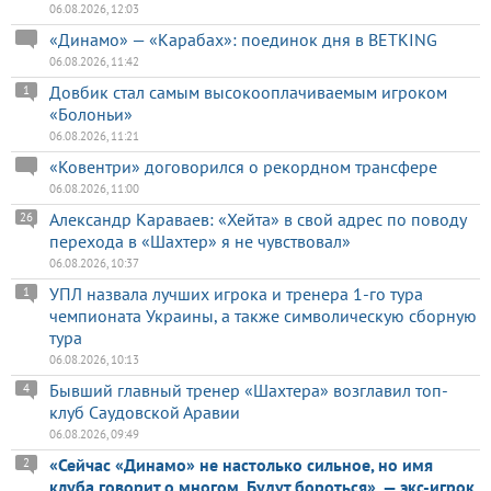
06.08.2026, 12:03
«Динамо» — «Карабах»: поединок дня в BETKING
06.08.2026, 11:42
Довбик стал самым высокооплачиваемым игроком
1
«Болоньи»
06.08.2026, 11:21
«Ковентри» договорился о рекордном трансфере
06.08.2026, 11:00
Александр Караваев: «Хейта» в свой адрес по поводу
26
перехода в «Шахтер» я не чувствовал»
06.08.2026, 10:37
УПЛ назвала лучших игрока и тренера 1-го тура
1
чемпионата Украины, а также символическую сборную
тура
06.08.2026, 10:13
Бывший главный тренер «Шахтера» возглавил топ-
4
клуб Саудовской Аравии
06.08.2026, 09:49
«Сейчас «Динамо» не настолько сильное, но имя
2
клуба говорит о многом. Будут бороться», — экс-игрок