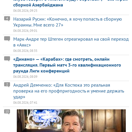
сборной Азербайджана
06.08.2026, 09:25
Назарий Русин: «Конечно, я хочу попасть в сборную
4
Украины. Мне всего 27»
06.08.2026, 09:01
Марк-Андре тер Штеген отреагировал на свой переход
в «Аякс»
06.08.2026, 08:35
«Динамо» — «Карабах»: где смотреть, онлайн
трансляция. Первый матч 3-го квалификационного
раунда Лиги конференций
06.08.2026, 08:09
Андрей Демченко: «Для Костюка это реальная
2
проверка на его профпригодность и умение держать
удар»
06.08.2026, 07:41
10