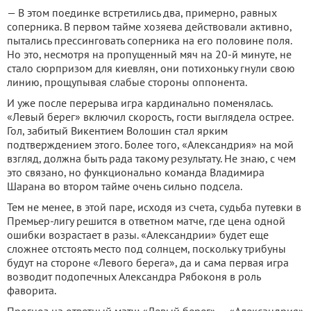
— В этом поединке встретились два, примерно, равных
соперника. В первом тайме хозяева действовали активно,
пытались прессинговать соперника на его половине поля.
Но это, несмотря на пропущенный мяч на 20-й минуте, не
стало сюрпризом для киевлян, они потихоньку гнули свою
линию, прощупывая слабые стороны оппонента.
И уже после перерыва игра кардинально поменялась.
«Левый берег» включил скорость, гости выглядела острее.
Гол, забитый Викентием Волошин стал ярким
подтверждением этого. Более того, «Александрия» на мой
взгляд, должна быть рада такому результату. Не знаю, с чем
это связано, но функционально команда Владимира
Шарана во втором тайме очень сильно подсела.
Тем не менее, в этой паре, исходя из счета, судьба путевки в
Премьер-лигу решится в ответном матче, где цена одной
ошибки возрастает в разы. «Александрии» будет еще
сложнее отстоять место под солнцем, поскольку трибуны
будут на стороне «Левого берега», да и сама первая игра
возводит подопечных Александра Рябоконя в роль
фаворита.