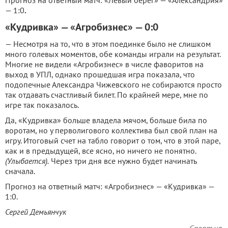
Прогноз на ответный матч: «Левый берег» — «Александрия»
— 1:0
.
«Кудривка» — «Агробизнес» — 0:0
— Несмотря на то, что в этом поединке было не слишком
много голевых моментов, обе команды играли на результат.
Многие не видели «Агробизнес» в числе фаворитов на
выход в УПЛ, однако прошедшая игра показала, что
подопечные Александра Чижевского не собираются просто
так отдавать счастливый билет. По крайней мере, мне по
игре так показалось.
Да, «Кудривка» больше владела мячом, больше била по
воротам, но у перволигового коллектива был свой план на
игру. Итоговый счет на табло говорит о том, что в этой паре,
как и в предыдущей, все ясно, но ничего не понятно.
(Улыбается).
Через три дня все нужно будет начинать
сначала.
Прогноз на ответный матч: «Агробизнес» — «Кудривка» —
1:0.
Сергей Демьянчук