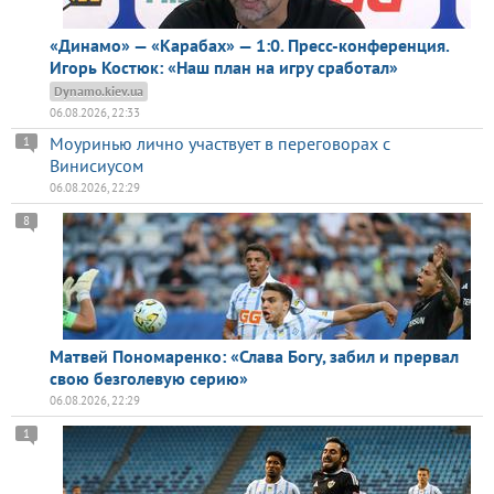
«Динамо» — «Карабах» — 1:0. Пресс-конференция.
Игорь Костюк: «Наш план на игру сработал»
Dynamo.kiev.ua
06.08.2026, 22:33
Моуринью лично участвует в переговорах с
1
Винисиусом
06.08.2026, 22:29
8
Матвей Пономаренко: «Слава Богу, забил и прервал
свою безголевую серию»
06.08.2026, 22:29
1