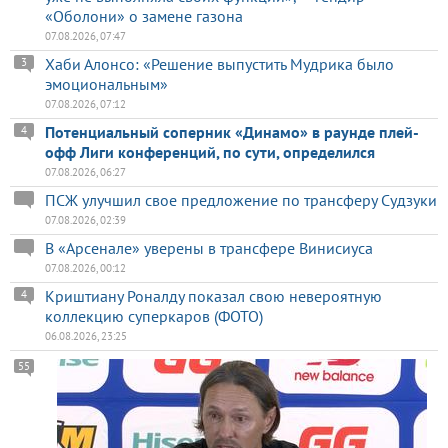
«Оболони» о замене газона
07.08.2026, 07:47
Хаби Алонсо: «Решение выпустить Мудрика было
3
эмоциональным»
07.08.2026, 07:12
Потенциальный соперник «Динамо» в раунде плей-
4
офф Лиги конференций, по сути, определился
07.08.2026, 06:27
ПСЖ улучшил свое предложение по трансферу Судзуки
07.08.2026, 02:39
В «Арсенале» уверены в трансфере Винисиуса
07.08.2026, 00:12
Криштиану Роналду показал свою невероятную
4
коллекцию суперкаров (ФОТО)
06.08.2026, 23:25
55