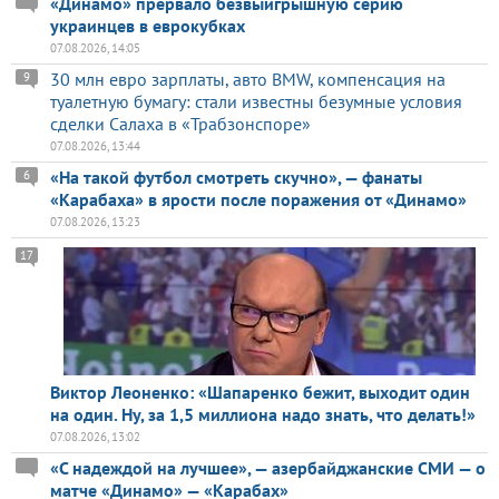
«Динамо» прервало безвыигрышную серию
украинцев в еврокубках
07.08.2026, 14:05
30 млн евро зарплаты, авто BMW, компенсация на
9
туалетную бумагу: стали известны безумные условия
сделки Салаха в «Трабзонспоре»
07.08.2026, 13:44
«На такой футбол смотреть скучно», — фанаты
6
«Карабаха» в ярости после поражения от «Динамо»
07.08.2026, 13:23
17
Виктор Леоненко: «Шапаренко бежит, выходит один
на один. Ну, за 1,5 миллиона надо знать, что делать!»
07.08.2026, 13:02
«С надеждой на лучшее», — азербайджанские СМИ — о
матче «Динамо» — «Карабах»