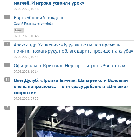
матчей. И игроки усвоили урок»
07.08.2026, 10:56
Єврокубковий тиждень
2
Сергій Гусак (sergiomole1)
Блог
07.08.2026, 10:46
Александр Хацкевич: «Гуцуляк не нашел времени
7
прийти, пожать руку, поблагодарить президента клуба»
07.08.2026, 10:35
Официально. Кристиан Нёргор — игрок «Эвертона»
07.08.2026, 10:14
Олег Дулуб: «Тройка Тымчик, Шапаренко и Волошин
34
очень понравилась — они сразу добавили «Динамо»
скорости»
07.08.2026, 09:53
2