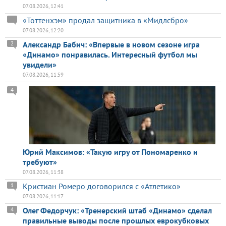
07.08.2026, 12:41
«Тоттенхэм» продал защитника в «Мидлсбро»
07.08.2026, 12:20
Александр Бабич: «Впервые в новом сезоне игра
2
«Динамо» понравилась. Интересный футбол мы
увидели»
07.08.2026, 11:59
4
Юрий Максимов: «Такую игру от Пономаренко и
требуют»
07.08.2026, 11:38
Кристиан Ромеро договорился с «Атлетико»
1
07.08.2026, 11:17
Олег Федорчук: «Тренерский штаб «Динамо» сделал
4
правильные выводы после прошлых еврокубковых