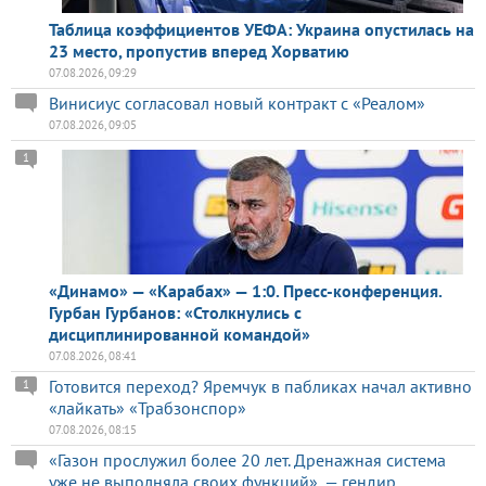
Таблица коэффициентов УЕФА: Украина опустилась на
23 место, пропустив вперед Хорватию
07.08.2026, 09:29
Винисиус согласовал новый контракт с «Реалом»
07.08.2026, 09:05
1
«Динамо» — «Карабах» — 1:0. Пресс-конференция.
Гурбан Гурбанов: «Столкнулись с
дисциплинированной командой»
07.08.2026, 08:41
Готовится переход? Яремчук в пабликах начал активно
1
«лайкать» «Трабзонспор»
07.08.2026, 08:15
«Газон прослужил более 20 лет. Дренажная система
уже не выполняла своих функций», — гендир