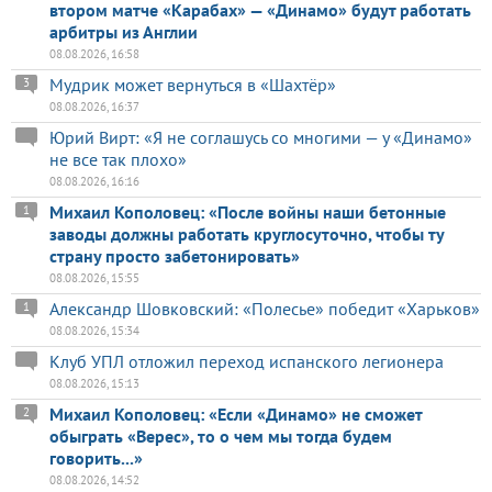
втором матче «Карабах» — «Динамо» будут работать
арбитры из Англии
08.08.2026, 16:58
Мудрик может вернуться в «Шахтёр»
3
08.08.2026, 16:37
Юрий Вирт: «Я не соглашусь со многими — у «Динамо»
не все так плохо»
08.08.2026, 16:16
Михаил Кополовец: «После войны наши бетонные
1
заводы должны работать круглосуточно, чтобы ту
страну просто забетонировать»
08.08.2026, 15:55
Александр Шовковский: «Полесье» победит «Харьков»
1
08.08.2026, 15:34
Клуб УПЛ отложил переход испанского легионера
08.08.2026, 15:13
Михаил Кополовец: «Если «Динамо» не сможет
2
обыграть «Верес», то о чем мы тогда будем
говорить...»
08.08.2026, 14:52