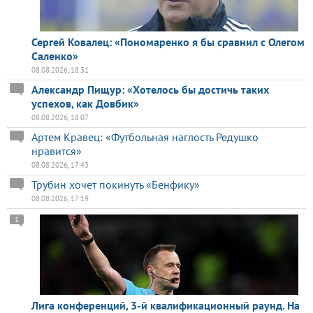
Сергей Ковалец: «Пономаренко я бы сравнил с Олегом
Саленко»
08.08.2026, 18:31
Александр Пищур: «Хотелось бы достичь таких
успехов, как Довбик»
08.08.2026, 18:07
Артем Кравец: «Футбольная наглость Редушко
нравится»
08.08.2026, 17:43
Трубин хочет покинуть «Бенфику»
08.08.2026, 17:19
1
Лига конференций, 3-й квалификационный раунд. На