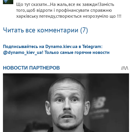
Що тут сказати...На жаль,все як завжди!Замість
того,щоб відроти і профінансувати справжню
харківську легенду,створюється незрозуміло що !!!
Читать все комментарии (7)
Подписывайтесь на Dynamo.kiev.ua в Telegram:
@dynamo_kiev_ua! Только самые горячие новости