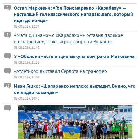
Остап Маркевич: «Гол Пономаренко «Карабаху» —
3
настоящий гол классического нападающего, который
идет до конца»
08.08.2026, 12:04
«Матч «Динамо» с «Карабахом» оставил двоякое
3
впечатление», — экс-игрок сборной Украины
08.08.2026, 11:43
У «Оболони» есть опция выкупа контракта Маткевича
08.08.2026, 11:22
«Атлетико» выставил Серлота на трансфер
08.08.2026, 11:01
Иван Гецко: «Шапаренко неплохо выглядит. Видно, что
23
он лидер команды»
08.08.2026, 10:40