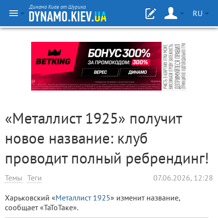
Динамо Киев от Шурика
RU
«Металлист 1925» получит
новое название: клуб
проводит полный ребрендинг!
Темы
Теги
07.06.2026, 12:28
Харьковский «
Металлист 1925
» изменит название,
сообщает «ТаТоТаке».