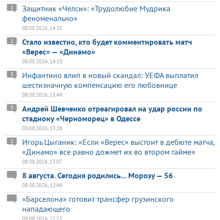
Защитник «Челси»: «Трудолюбие Мудрика
1
феноменально»
08.08.2026, 14:31
Стало известно, кто будет комментировать матч
1
«Верес» — «Динамо»
08.08.2026, 14:10
Инфантино влип в новый скандал: УЕФА выплатил
3
шестизначную компенсацию его любовнице
08.08.2026, 13:49
Андрей Шевченко отреагировал на удар россии по
3
стадиону «Черноморец» в Одессе
08.08.2026, 13:28
Игорь Цыганик: «Если «Верес» выстоит в дебюте матча,
1
«Динамо» все равно дожмет их во втором тайме»
08.08.2026, 13:07
8 августа. Сегодня родились... Морозу — 56
08.08.2026, 12:46
«Барселона» готовит трансфер грузинского
нападающего
08.08.2026, 12:25