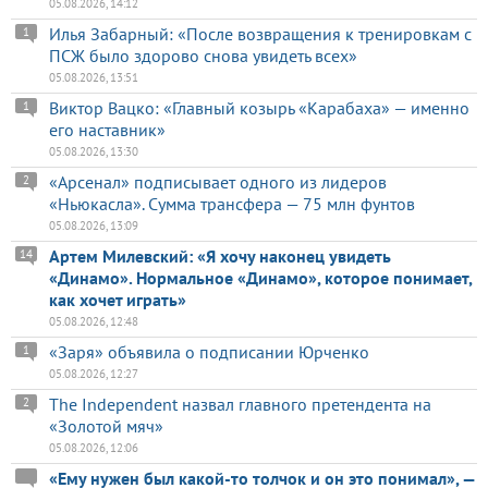
05.08.2026, 14:12
Илья Забарный: «После возвращения к тренировкам с
1
ПСЖ было здорово снова увидеть всех»
05.08.2026, 13:51
Виктор Вацко: «Главный козырь «Карабаха» — именно
1
его наставник»
05.08.2026, 13:30
«Арсенал» подписывает одного из лидеров
2
«Ньюкасла». Сумма трансфера — 75 млн фунтов
05.08.2026, 13:09
Артем Милевский: «Я хочу наконец увидеть
14
«Динамо». Нормальное «Динамо», которое понимает,
как хочет играть»
05.08.2026, 12:48
«Заря» объявила о подписании Юрченко
1
05.08.2026, 12:27
The Independent назвал главного претендента на
2
«Золотой мяч»
05.08.2026, 12:06
«Ему нужен был какой-то толчок и он это понимал», —