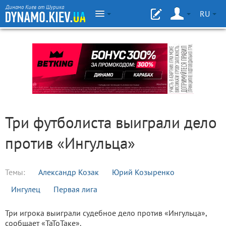
Динамо Киев от Шурика
RU
Три футболиста выиграли дело
против «Ингульца»
Темы:
Александр Козак
Юрий Козыренко
Ингулец
Первая лига
Три игрока выиграли судебное дело против «Ингульца»,
сообщает «ТаТоТаке».