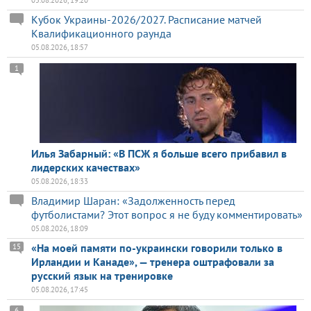
Кубок Украины-2026/2027. Расписание матчей
Квалификационного раунда
05.08.2026, 18:57
1
Илья Забарный: «В ПСЖ я больше всего прибавил в
лидерских качествах»
05.08.2026, 18:33
Владимир Шаран: «Задолженность перед
футболистами? Этот вопрос я не буду комментировать»
05.08.2026, 18:09
«На моей памяти по-украински говорили только в
15
Ирландии и Канаде», — тренера оштрафовали за
русский язык на тренировке
05.08.2026, 17:45
6