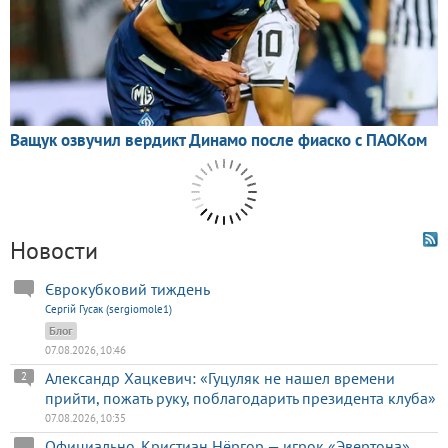
Новости
Єврокубковий тиждень
Сергій Гусак (sergiomole1)
Блог
07.08.2026, 10:46
Александр Хацкевич: «Гуцуляк не нашел времени
2
прийти, пожать руку, поблагодарить президента клуба»
07.08.2026, 10:35
Официально. Кристиан Нёргор — игрок «Эвертона»