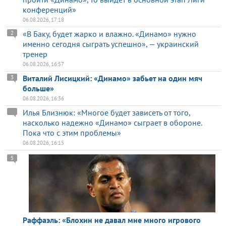
конференций»
06.08.2026, 17:18
«В Баку, будет жарко и влажно. «Динамо» нужно
2
именно сегодня сыграть успешно», — украинский
тренер
06.08.2026, 16:57
Виталий Лисицкий: «Динамо» забьет на один мяч
3
больше»
06.08.2026, 16:36
Илья Близнюк: «Многое будет зависеть от того,
насколько надежно «Динамо» сыграет в обороне.
Пока что с этим проблемы»
06.08.2026, 16:15
5
Раффаэль: «Блохин не давал мне много игрового