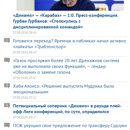
«Динамо» — «Карабах» — 1:0. Пресс-конференция.
Гурбан Гурбанов: «Столкнулись с
дисциплинированной командой»
07.08.2026, 08:41
Готовится переход? Яремчук в пабликах начал активно
1
«лайкать» «Трабзонспор»
07.08.2026, 08:15
«Газон прослужил более 20 лет. Дренажная система
уже не выполняла своих функций», — гендир
«Оболони» о замене газона
07.08.2026, 07:47
Хаби Алонсо: «Решение выпустить Мудрика было
3
эмоциональным»
07.08.2026, 07:12
Потенциальный соперник «Динамо» в раунде плей-
3
офф Лиги конференций, по сути, определился
07.08.2026, 06:27
ПСЖ улучшил свое предложение по трансферу Судзуки