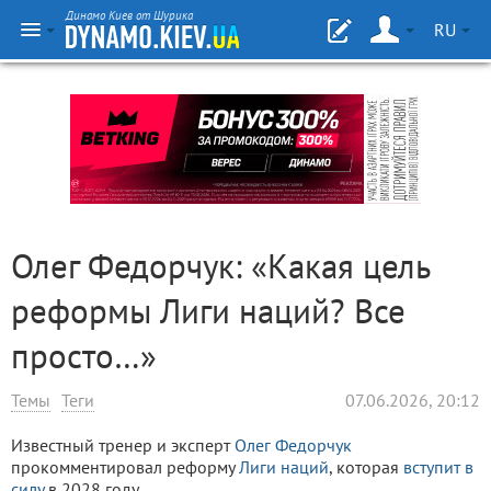
Динамо Киев от Шурика
RU
Олег Федорчук: «Какая цель
реформы Лиги наций? Все
просто…»
Темы
Теги
07.06.2026, 20:12
Известный тренер и эксперт
Олег Федорчук
прокомментировал реформу
Лиги наций
, которая
вступит в
силу
в 2028 году.