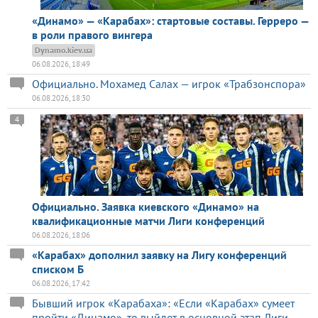
«Динамо» — «Карабах»: стартовые составы. Герреро —
в роли правого вингера
Dynamo.kiev.ua
06.08.2026, 18:49
Официально. Мохамед Салах — игрок «Трабзонспора»
06.08.2026, 18:30
4
Официально. Заявка киевского «Динамо» на
квалификационные матчи Лиги конференций
06.08.2026, 18:06
«Карабах» дополнил заявку на Лигу конференций
списком Б
06.08.2026, 17:42
Бывший игрок «Карабаха»: «Если «Карабах» сумеет
пройти «Динамо», то выйдет в основной этап Лиги