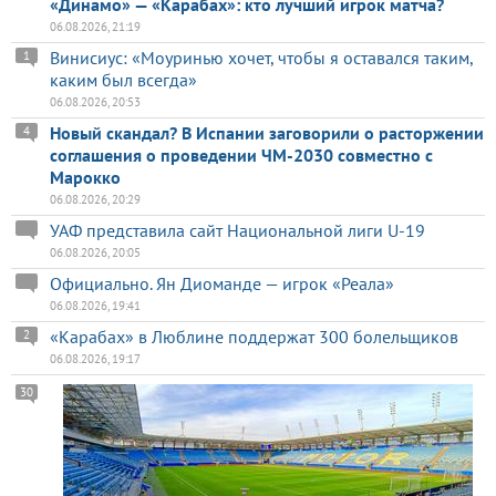
«Динамо» — «Карабах»: кто лучший игрок матча?
06.08.2026, 21:19
Винисиус: «Моуринью хочет, чтобы я оставался таким,
1
каким был всегда»
06.08.2026, 20:53
Новый скандал? В Испании заговорили о расторжении
4
соглашения о проведении ЧМ-2030 совместно с
Марокко
06.08.2026, 20:29
УАФ представила сайт Национальной лиги U-19
06.08.2026, 20:05
Официально. Ян Диоманде — игрок «Реала»
06.08.2026, 19:41
«Карабах» в Люблине поддержат 300 болельщиков
2
06.08.2026, 19:17
30