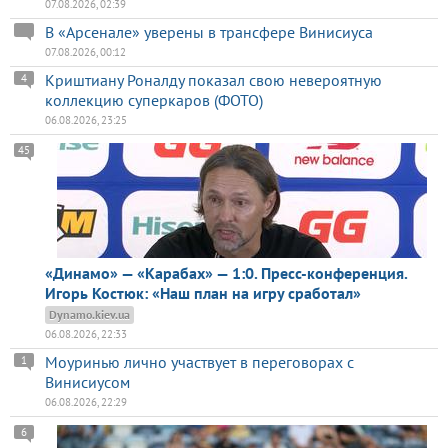
07.08.2026, 02:39
В «Арсенале» уверены в трансфере Винисиуса
07.08.2026, 00:12
Криштиану Роналду показал свою невероятную
4
коллекцию суперкаров (ФОТО)
06.08.2026, 23:25
45
«Динамо» — «Карабах» — 1:0. Пресс-конференция.
Игорь Костюк: «Наш план на игру сработал»
Dynamo.kiev.ua
06.08.2026, 22:33
Моуринью лично участвует в переговорах с
1
Винисиусом
06.08.2026, 22:29
6