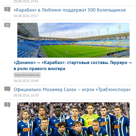
06.08.2026, 19:41
«Карабах» в Люблине поддержат 300 болельщиков
2
06.08.2026, 19:17
30
«Динамо» — «Карабах»: стартовые составы. Герреро —
в роли правого вингера
Dynamo.kiev.ua
06.08.2026, 18:49
Официально. Мохамед Салах — игрок «Трабзонспора»
06.08.2026, 18:30
3