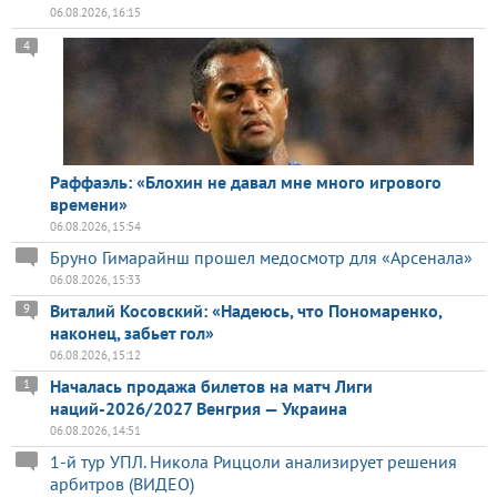
06.08.2026, 16:15
4
Раффаэль: «Блохин не давал мне много игрового
времени»
06.08.2026, 15:54
Бруно Гимарайнш прошел медосмотр для «Арсенала»
06.08.2026, 15:33
Виталий Косовский: «Надеюсь, что Пономаренко,
9
наконец, забьет гол»
06.08.2026, 15:12
Началась продажа билетов на матч Лиги
1
наций-2026/2027 Венгрия — Украина
06.08.2026, 14:51
1-й тур УПЛ. Никола Риццоли анализирует решения
арбитров (ВИДЕО)