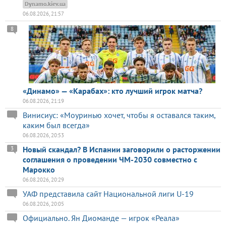
Dynamo.kiev.ua
06.08.2026, 21:57
8
«Динамо» — «Карабах»: кто лучший игрок матча?
06.08.2026, 21:19
Винисиус: «Моуринью хочет, чтобы я оставался таким,
каким был всегда»
06.08.2026, 20:53
Новый скандал? В Испании заговорили о расторжении
3
соглашения о проведении ЧМ-2030 совместно с
Марокко
06.08.2026, 20:29
УАФ представила сайт Национальной лиги U-19
06.08.2026, 20:05
Официально. Ян Диоманде — игрок «Реала»