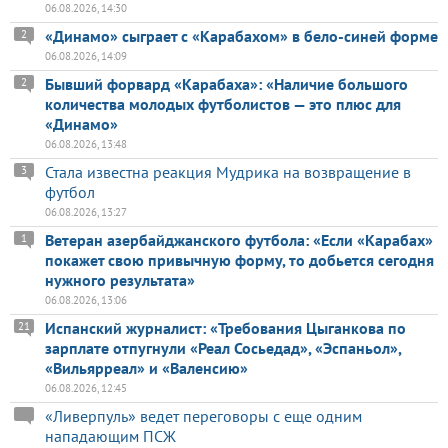
06.08.2026, 14:30
«Динамо» сыграет с «Карабахом» в бело-синей форме
2
06.08.2026, 14:09
Бывший форвард «Карабаха»: «Наличие большого
2
количества молодых футболистов — это плюс для
«Динамо»
06.08.2026, 13:48
Стала известна реакция Мудрика на возвращение в
3
футбол
06.08.2026, 13:27
Ветеран азербайджанского футбола: «Если «Карабах»
1
покажет свою привычную форму, то добьется сегодня
нужного результата»
06.08.2026, 13:06
Испанский журналист: «Требования Цыганкова по
21
зарплате отпугнули «Реал Сосьедад», «Эспаньол»,
«Вильярреал» и «Валенсию»
06.08.2026, 12:45
«Ливерпуль» ведет переговоры с еще одним
нападающим ПСЖ