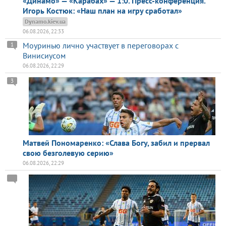
«Динамо» — «Карабах» — 1:0. Пресс-конференция.
Игорь Костюк: «Наш план на игру сработал»
Dynamo.kiev.ua
06.08.2026, 22:33
Моуринью лично участвует в переговорах с
1
Винисиусом
06.08.2026, 22:29
3
Матвей Пономаренко: «Слава Богу, забил и прервал
свою безголевую серию»
06.08.2026, 22:29