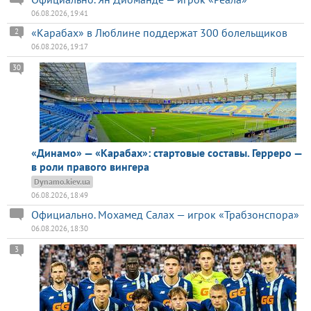
06.08.2026, 19:41
«Карабах» в Люблине поддержат 300 болельщиков
2
06.08.2026, 19:17
30
«Динамо» — «Карабах»: стартовые составы. Герреро —
в роли правого вингера
Dynamo.kiev.ua
06.08.2026, 18:49
Официально. Мохамед Салах — игрок «Трабзонспора»
06.08.2026, 18:30
3