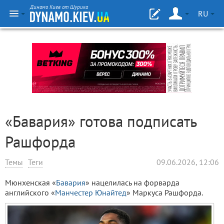
Динамо Киев от Шурика
RU
«Бавария» готова подписать
Рашфорда
Темы
Теги
09.06.2026, 12:06
Мюнхенская «
Бавария
» нацелилась на форварда
английского «
Манчестер Юнайтед
» Маркуса Рашфорда.