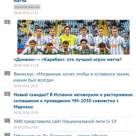
матча
Dynamo.kiev.ua
06.08.2026, 21:57
5
«Динамо» — «Карабах»: кто лучший игрок матча?
06.08.2026, 21:19
Винисиус: «Моуринью хочет, чтобы я оставался таким,
каким был всегда»
06.08.2026, 20:53
Новый скандал? В Испании заговорили о расторжении
1
соглашения о проведении ЧМ-2030 совместно с
Марокко
06.08.2026, 20:29
УАФ представила сайт Национальной лиги U-19
06.08.2026, 20:05
Официально. Ян Диоманде — игрок «Реала»