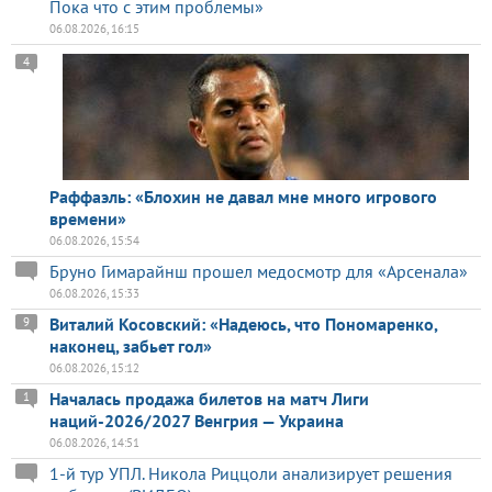
Пока что с этим проблемы»
06.08.2026, 16:15
4
Раффаэль: «Блохин не давал мне много игрового
времени»
06.08.2026, 15:54
Бруно Гимарайнш прошел медосмотр для «Арсенала»
06.08.2026, 15:33
Виталий Косовский: «Надеюсь, что Пономаренко,
9
наконец, забьет гол»
06.08.2026, 15:12
Началась продажа билетов на матч Лиги
1
наций-2026/2027 Венгрия — Украина
06.08.2026, 14:51
1-й тур УПЛ. Никола Риццоли анализирует решения