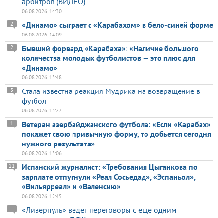
арбитров (ВИДЕО)
06.08.2026, 14:30
«Динамо» сыграет с «Карабахом» в бело-синей форме
2
06.08.2026, 14:09
Бывший форвард «Карабаха»: «Наличие большого
2
количества молодых футболистов — это плюс для
«Динамо»
06.08.2026, 13:48
Стала известна реакция Мудрика на возвращение в
3
футбол
06.08.2026, 13:27
Ветеран азербайджанского футбола: «Если «Карабах»
1
покажет свою привычную форму, то добьется сегодня
нужного результата»
06.08.2026, 13:06
Испанский журналист: «Требования Цыганкова по
21
зарплате отпугнули «Реал Сосьедад», «Эспаньол»,
«Вильярреал» и «Валенсию»
06.08.2026, 12:45
«Ливерпуль» ведет переговоры с еще одним