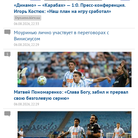
«Динамо» — «Карабах» — 1:0. Пресс-конференция.
Игорь Костюк: «Наш план на игру сработал»
Dynamo.kiev.ua
06.08.2026, 22:33
Моуринью лично участвует в переговорах с
Винисиусом
06.08.2026, 22:29
1
Матвей Пономаренко: «Слава Богу, забил и прервал
свою безголевую серию»
06.08.2026, 22:29