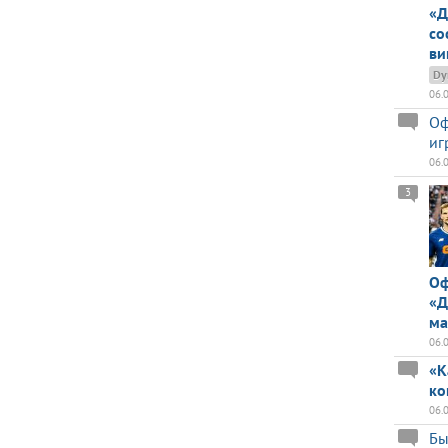
«Д
со
ви
Dy
06.
Оф
иг
06.
3
Оф
«Д
ма
06.
«К
ко
06.
Бы