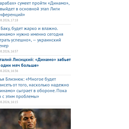
арабах» сумеет пройти «Динамо»,
 выйдет в основной этап Лиги
нференций»
08.2026, 17:18
 Баку, будет жарко и влажно.
инамо» нужно именно сегодня
грать успешно», — украинский
енер
08.2026, 16:57
талий Лисицкий: «Динамо» забьет
 один мяч больше»
08.2026, 16:36
ья Близнюк: «Многое будет
висеть от того, насколько надежно
инамо» сыграет в обороне. Пока
о с этим проблемы»
08.2026, 16:15