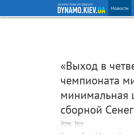
Динамо Киев от Шурика
Новости
«Выход в четв
чемпионата м
минимальная ц
сборной Сенег
Темы
Теги