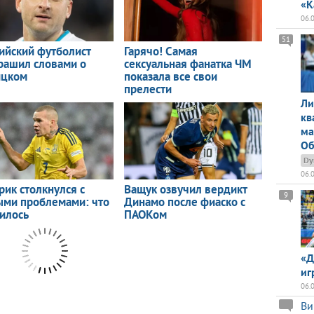
«К
06.
51
Ли
кв
ма
Об
Dy
06.
9
«Д
иг
06.
Ви