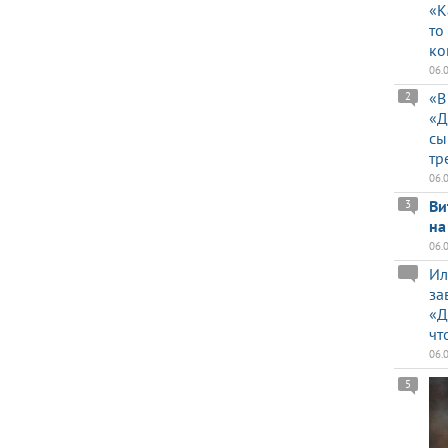
«К
то
ко
06.
«В
2
«Д
сы
тр
06.
Ви
3
на
06.
Ил
за
«Д
чт
06.
5