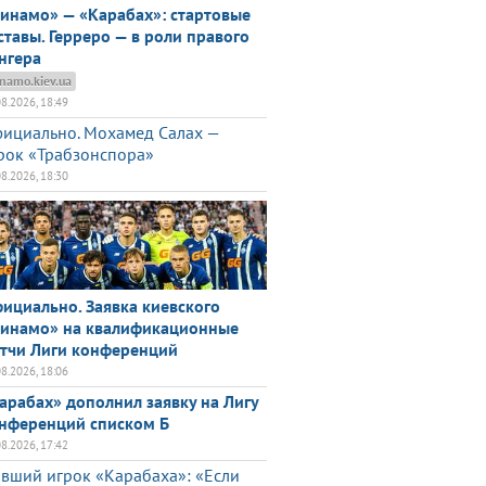
инамо» — «Карабах»: стартовые
ставы. Герреро — в роли правого
нгера
namo.kiev.ua
08.2026, 18:49
ициально. Мохамед Салах —
рок «Трабзонспора»
08.2026, 18:30
ициально. Заявка киевского
инамо» на квалификационные
тчи Лиги конференций
08.2026, 18:06
арабах» дополнил заявку на Лигу
нференций списком Б
08.2026, 17:42
вший игрок «Карабаха»: «Если