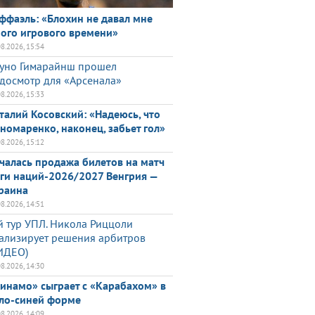
ффаэль: «Блохин не давал мне
ого игрового времени»
08.2026, 15:54
уно Гимарайнш прошел
досмотр для «Арсенала»
08.2026, 15:33
талий Косовский: «Надеюсь, что
номаренко, наконец, забьет гол»
08.2026, 15:12
чалась продажа билетов на матч
ги наций-2026/2027 Венгрия —
раина
08.2026, 14:51
й тур УПЛ. Никола Риццоли
ализирует решения арбитров
ИДЕО)
08.2026, 14:30
инамо» сыграет с «Карабахом» в
ло-синей форме
08.2026, 14:09