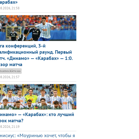
арабах»
08.2026, 21:58
га конференций, 3-й
алификационный раунд. Первый
тч. «Динамо» — «Карабах» — 1:0.
зор матча
namo.kiev.ua
08.2026, 21:57
инамо» — «Карабах»: кто лучший
рок матча?
08.2026, 21:19
нисиус: «Моуринью хочет, чтобы я