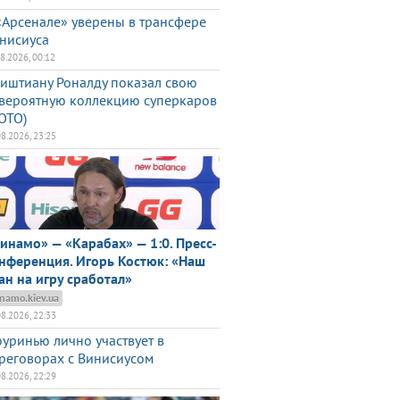
«Арсенале» уверены в трансфере
нисиуса
08.2026, 00:12
иштиану Роналду показал свою
вероятную коллекцию суперкаров
ОТО)
08.2026, 23:25
инамо» — «Карабах» — 1:0. Пресс-
нференция. Игорь Костюк: «Наш
ан на игру сработал»
namo.kiev.ua
08.2026, 22:33
уринью лично участвует в
реговорах с Винисиусом
08.2026, 22:29