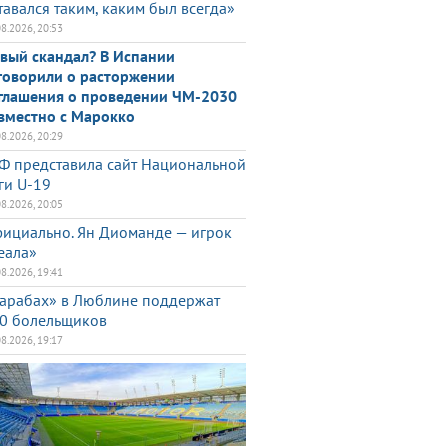
тавался таким, каким был всегда»
08.2026, 20:53
вый скандал? В Испании
говорили о расторжении
глашения о проведении ЧМ-2030
вместно с Марокко
08.2026, 20:29
Ф представила сайт Национальной
ги U-19
08.2026, 20:05
ициально. Ян Диоманде — игрок
еала»
08.2026, 19:41
арабах» в Люблине поддержат
0 болельщиков
08.2026, 19:17