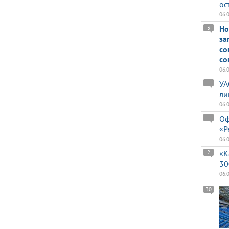
ос
06.
Но
3
за
со
со
06.
УА
ли
06.
Оф
«Р
06.
«К
2
30
06.
30