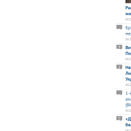
Ра
мн
06.
Бр
ме
06.
Ви
9
По
06.
На
1
Ли
Ук
06.
1-
ан
(В
06.
«Д
2
бе
06.