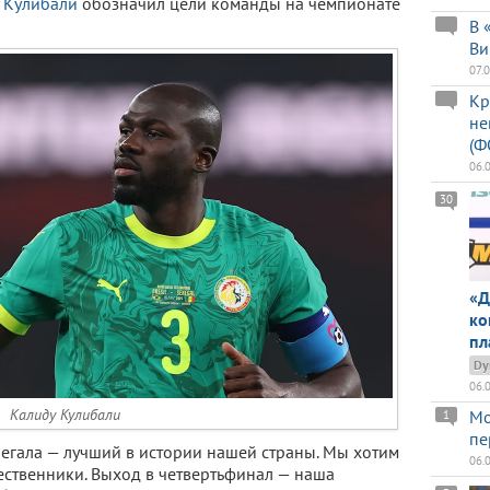
 Кулибали
обозначил цели команды на чемпионате
В 
Ви
07.
Кр
не
(Ф
06.
30
«Д
ко
пл
Dy
06.
Калиду Кулибали
Мо
1
пе
егала — лучший в истории нашей страны. Мы хотим
06.
ественники. Выход в четвертьфинал — наша