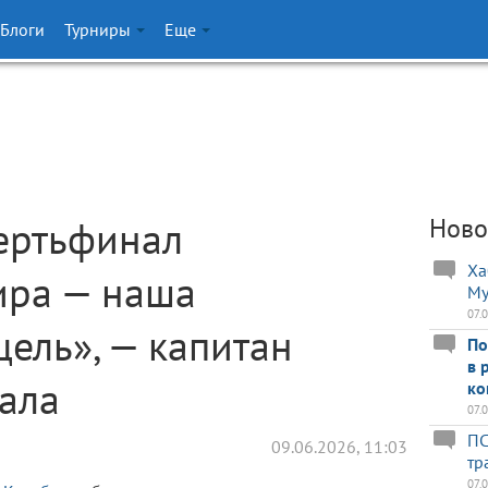
Блоги
Турниры
Еще
ертьфинал
Ново
Ха
ира — наша
Му
07.
ель», — капитан
По
в 
ала
ко
07.
ПС
09.06.2026, 11:03
тр
07.