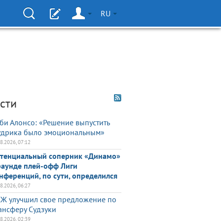
RU
сти
би Алонсо: «Решение выпустить
дрика было эмоциональным»
08.2026, 07:12
тенциальный соперник «Динамо»
раунде плей-офф Лиги
нференций, по сути, определился
08.2026, 06:27
Ж улучшил свое предложение по
ансферу Судзуки
08.2026, 02:39