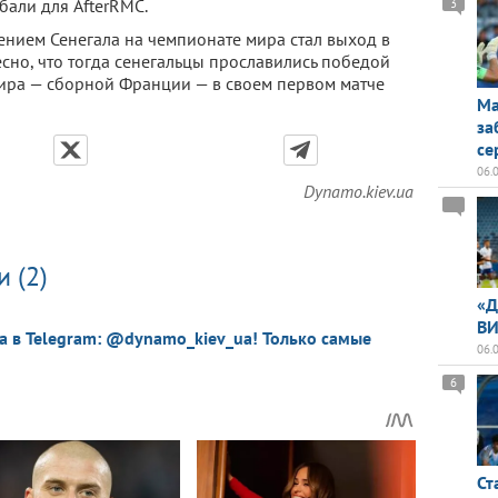
бали для AfterRMC.
3
нием Сенегала на чемпионате мира стал выход в
есно, что тогда сенегальцы прославились победой
ра — сборной Франции — в своем первом матче
Ма
за
се
06.
Dynamo.kiev.ua
 (2)
«Д
ВИ
a в Telegram: @dynamo_kiev_ua! Только самые
06.
6
Ст