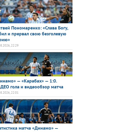
твей Пономаренко: «Слава Богу,
бил и прервал свою безголевую
рию»
08.2026, 22:29
инамо» — «Карабах» — 1:0.
ДЕО гола и видеообзор матча
08.2026, 22:01
атистика матча «Динамо» —