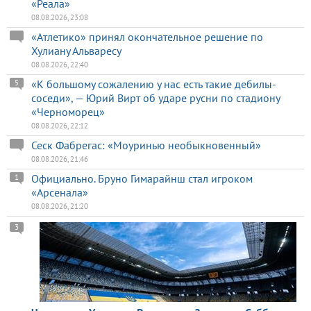
«Реала»
08.08.2026, 23:08
«Атлетико» принял окончательное решение по
Хулиану Альваресу
08.08.2026, 22:40
«К большому сожалению у нас есть такие дебилы-
5
соседи», — Юрий Вирт об ударе русни по стадиону
«Черноморец»
08.08.2026, 22:12
Сеск Фабрегас: «Моуринью необыкновенный»
08.08.2026, 21:46
Официально. Бруно Гимарайнш стал игроком
1
«Арсенала»
08.08.2026, 21:20
3