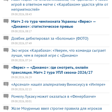
игрой в ответном матче с «Карабахом» удастся уйти от
неприятностей»
09.08.2026, 08:43
Матч 2-го тура чемпионата Украины «Верес» —
«Динамо»: статистическое превью
09.08.2026, 08:17
Довбик дебютировал за «Болонью» (ФОТО)
09.08.2026, 07:49
Экс-игрок «Карабаха»: «Уверен, что команда сыграет
лучше, чем в первой игре с «Динамо»
09.08.2026, 07:14
«Верес» — «Динамо»: где смотреть, онлайн
трансляция. Матч 2 тура УПЛ сезона-2026/27
09.08.2026, 06:29
«Арсенал» нашёл альтернативу Винисиусу в «Интере»
1
09.08.2026, 02:15
Ромелу Лукаку может оказаться в «Фенербахче»
09.08.2026, 00:01
Жозе Моуринью ввел строгие правила для игроков
3