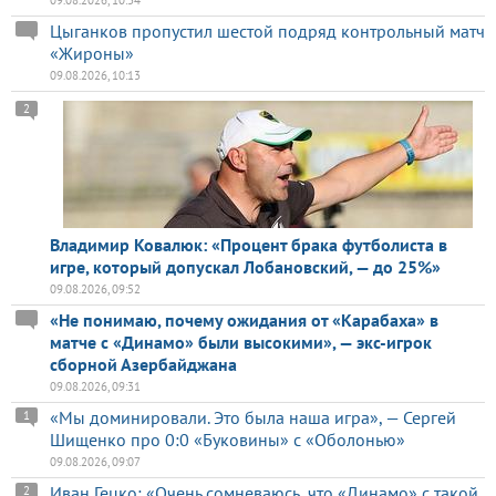
Цыганков пропустил шестой подряд контрольный матч
«Жироны»
09.08.2026, 10:13
2
Владимир Ковалюк: «Процент брака футболиста в
игре, который допускал Лобановский, — до 25%»
09.08.2026, 09:52
«Не понимаю, почему ожидания от «Карабаха» в
матче с «Динамо» были высокими», — экс-игрок
сборной Азербайджана
09.08.2026, 09:31
«Мы доминировали. Это была наша игра», — Сергей
1
Шищенко про 0:0 «Буковины» с «Оболонью»
09.08.2026, 09:07
Иван Гецко: «Очень сомневаюсь, что «Динамо» с такой
2