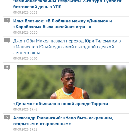
Чемпионат Украины. Результаты 2-го тура. Суббота:
безголевой день в УПЛ
08.08.2026, 20:51
Илья Близнюк: «В Люблине между «Динамо» и
7
«Карабахом» была ничейная игра…»
08.08.2026, 20:30
Джон Оби Микел назвал переход Юри Тилеманса в
«Манчестер Юнайтед» самой выгодной сделкой
летнего окна
08.08.2026, 20:06
8
«Динамо» объявило о новой аренде Торреса
08.08.2026, 19:42
Александр Гливинский: «Надо быть искренним,
5
открытым и откровенным»
08.08.2026, 19:18