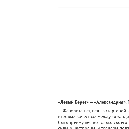
«Левый Берег» — «Александрия». 
— Фаворита нет, ведь в стартовой 
игровых качествах между команда
быть преимущество только своего 
сильно настроены, и тренеры дол