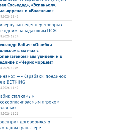
еал Сосьедад», «Эспаньол»,
ильярреал» и «Валенсию»
08.2026, 12:45
иверпуль» ведет переговоры с
е одним нападающим ПСЖ
08.2026, 12:24
ександр Бабич: «Ошибки
олесья» в матчах с
опенгагеном» мы увидели и в
единке с «Черноморцем»
08.2026, 12:03
инамо» — «Карабах»: поединок
я в BETKING
08.2026, 11:42
вбик стал самым
сокооплачиваемым игроком
олоньи»
08.2026, 11:21
овентри» договорился о
кордном трансфере