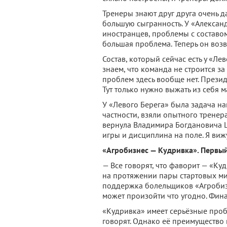
Тренеры знают друг друга очень д
большую сыгранность. У «Алексан
иностранцев, проблемы с составом
большая проблема. Теперь он возв
Состав, который сейчас есть у «Ле
знаем, что команда не строится за 
проблем здесь вообще нет. Презид
Тут только нужно выжать из себя м
У «Левого Берега» была задача на
частности, взяли опытного тренера
вернула Владимира Богдановича Ш
игры и дисциплина на поле. Я вижу
«Агробизнес — Кудривка». Первый
— Все говорят, что фаворит — «Ку
на протяжении пары стартовых ми
поддержка болельщиков «Агробизн
может произойти что угодно. Фин
«Кудривка» имеет серьёзные проб
говорят. Однако её преимущество 