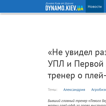
Динамо Киев от Шурика
Новости
«Не увидел р
УПЛ и Первой 
тренер о плей
Темы:
Александрия
Агробиз
Бывший главный тренер «Левого Бе
матчи плей-офф за право выступат