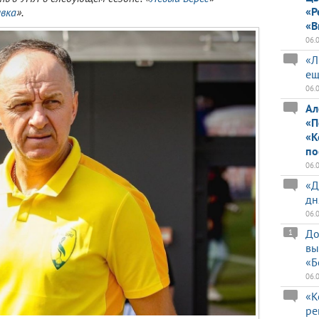
«Р
ивка
».
«В
06.
«Л
ещ
06.
Ал
«П
«К
по
06.
«Д
дн
06.
До
1
вы
«Б
06.
«К
ре