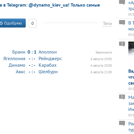
«А
a в Telegram: @dynamo_kiev_ua! Только самые
тр
05.
В 
Одобряю
Теги
0
мо
05.
3
Бранн
0 : 1
Аполлон
Закончился
Ягеллония
- : -
Рейнджерс
6 августа 19:00
Динамо
- : -
Карабах
6 августа 20:00
Ва
Аякс
- : -
Шелбурн
6 августа 21:00
чт
св
05.
Ma
5
за
Ин
05.
Ра
ту