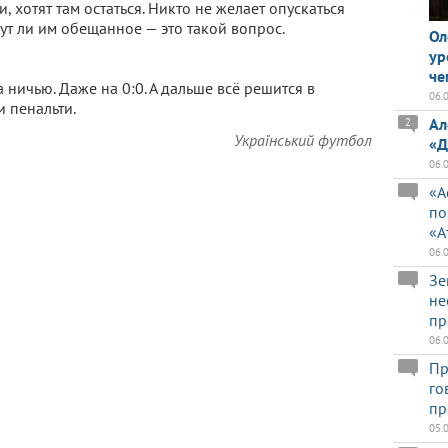
 хотят там остаться. Никто не желает опускаться
нут ли им обещанное — это такой вопрос.
Ол
ур
че
 ничью. Даже на 0:0. А дальше всё решится в
06.
 пенальти.
Ал
2
Український футбол
«Д
06.
«А
по
«А
06.
Зе
не
пр
06.
Пр
го
пр
05.