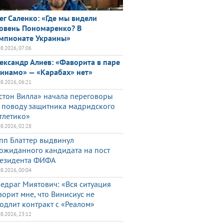
ег Саленко: «Где мы видели
овень Пономаренко? В
мпионате Украины»
08.2026, 07:06
ександр Алиев: «Фаворита в паре
инамо» — «Карабах» нет»
08.2026, 06:21
стон Вилла» начала переговоры
 поводу защитника мадридского
тлетико»
08.2026, 02:28
пп Блаттер выдвинул
ожиданного кандидата на пост
езидента ФИФА
08.2026, 00:04
едраг Миятович: «Вся ситуация
ворит мне, что Винисиус не
одлит контракт с «Реалом»
08.2026, 23:12