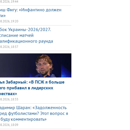
08.2026, 19:44
иш Фигу: «Инфантино должен
ти»
08.2026, 19:20
бок Украины-2026/2027.
списание матчей
алификационного раунда
08.2026, 18:57
ья Забарный: «В ПСЖ я больше
его прибавил в лидерских
чествах»
08.2026, 18:33
адимир Шаран: «Задолженность
ред футболистами? Этот вопрос я
 буду комментировать»
08.2026, 18:09