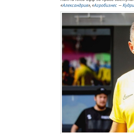
«
Александрия
», «
Агробизнес
—
Кудр