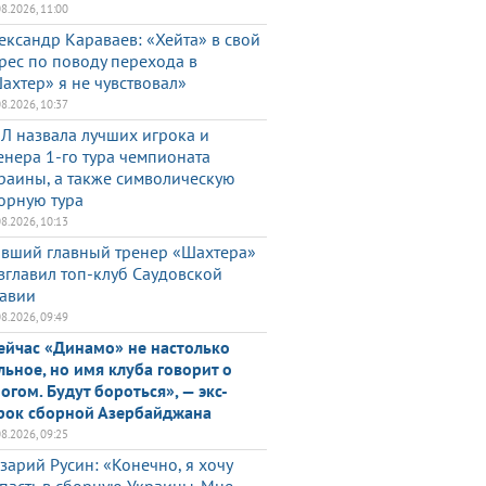
08.2026, 11:00
ександр Караваев: «Хейта» в свой
рес по поводу перехода в
ахтер» я не чувствовал»
08.2026, 10:37
Л назвала лучших игрока и
енера 1-го тура чемпионата
раины, а также символическую
орную тура
08.2026, 10:13
вший главный тренер «Шахтера»
зглавил топ-клуб Саудовской
авии
08.2026, 09:49
ейчас «Динамо» не настолько
льное, но имя клуба говорит о
огом. Будут бороться», — экс-
рок сборной Азербайджана
08.2026, 09:25
зарий Русин: «Конечно, я хочу