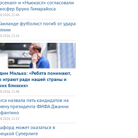
рсенал» и «Ньюкасл» согласовали
ансфер Бруно Гимарайнса
08.2026, 22:44
Таиланде футболист погиб от удара
лнии
08.2026, 22:16
дим Милько: «Ребята понимают,
о играют ради нашей страны и
оих близких»
08.2026, 21:48
rca назвала пять кандидатов на
мену президента ФИФА Джанни
фантино
08.2026, 21:22
шфорд может оказаться в
рецкой Суперлиге