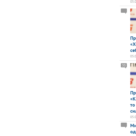
05.
Пр
«Х
се
05.
33
Пр
«К
то
си
05.
Ми
од