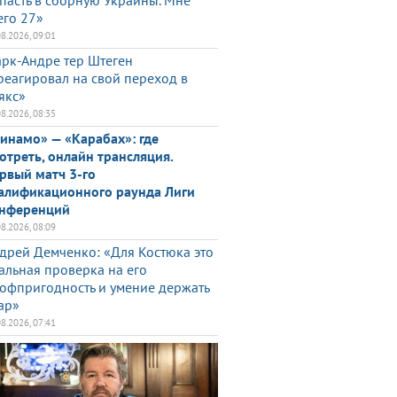
пасть в сборную Украины. Мне
его 27»
08.2026, 09:01
рк-Андре тер Штеген
реагировал на свой переход в
якс»
08.2026, 08:35
инамо» — «Карабах»: где
отреть, онлайн трансляция.
рвый матч 3-го
алификационного раунда Лиги
нференций
08.2026, 08:09
дрей Демченко: «Для Костюка это
альная проверка на его
офпригодность и умение держать
ар»
08.2026, 07:41