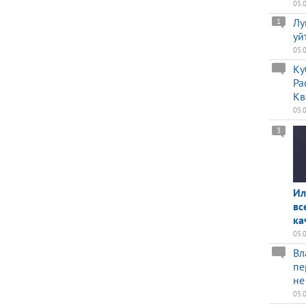
05.
Лу
1
уй
05.
Ку
Ра
Кв
05.
3
Ил
вс
ка
05.
Вл
пе
не
05.