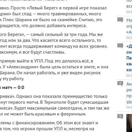
по
вс
авно. Просто «Левый Берег» в первой игре показал
06.
дрии» был спад — много травмированных, много
. Плюс Шарана не было на скамейке. Считаю, это
Ма
ращается, что должно добавить интереса.
от
«А
вого Берега», — самый сильный за три года. Мы же
06.
год или за два. Что касается всего остального, то
ент всегда поддерживает команду на всех уровнях.
«Д
аксимум, и все будут счастливы.
см
Пе
прямую выйти в УПЛ. Под это делалось всё, в
кв
. У «Александрии» была цель остаться в элите, и она
ко
арана. Он начал работать, и уже виден рисунок
06.
 эту работу.
Ан
1
 матч — 0:0
ре
пр
дривка». Однако она показала преимущество только
уд
нут первого матча. В Тернополе будет сумасшедшая
еса». Будет максимальная самоотдача, и там так же
06.
ал не может быть красивым и фееричным.
5
лемы с финансированием. Об этом все знают и
в том, что игроки прошли УПЛ и, несмотря на