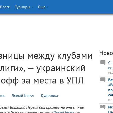
Блоги
Турниры
Еще
азницы между клубами
Ново
Ст
лиги», — украинский
во
06.
-офф за места в УПЛ
Ве
«Е
пр
се
нес
Левый Берег
Кудривка
06.
Ис
рега» Виталий Первак дал прогноз на ответные
2
Цы
ь в УПЛ в следующем сезоне: «
Левый Берег
» —