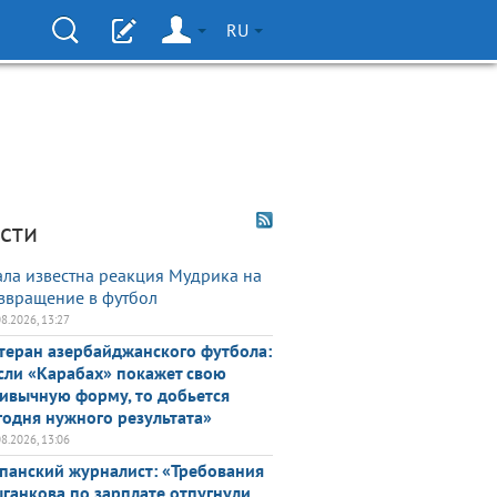
RU
сти
ала известна реакция Мудрика на
звращение в футбол
08.2026, 13:27
теран азербайджанского футбола:
сли «Карабах» покажет свою
ивычную форму, то добьется
годня нужного результата»
08.2026, 13:06
панский журналист: «Требования
ганкова по зарплате отпугнули