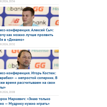
08.2026, 20:56
есс-конференция. Алексей Сыч:
очу как можно лучше проявить
бя в «Динамо»
08.2026, 20:32
есс-конференция. Игорь Костюк:
арабах» — непростой соперник. В
 же время рассчитываем на свои
лы»
08.2026, 20:08
рон Маркевич: «Знаю только
но — Мудрику нужно играть»