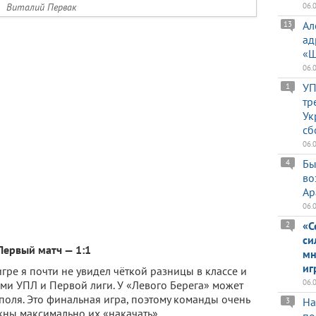
Виталий Первак
06.
Ал
13
ад
«Ш
06.
УП
1
тр
Ук
сб
06.
Бы
4
во
Ар
06.
«С
2
си
Первый матч — 1:1
мн
иг
игре я почти не увидел чёткой разницы в классе и
06.
ми УПЛ и Первой лиги. У «Левого Берега» может
поля. Это финальная игра, поэтому команды очень
На
3
жны максимально их «накачать».