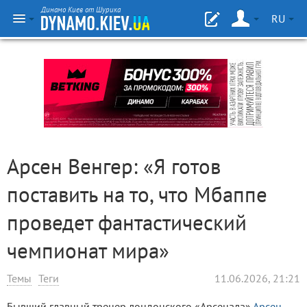
Динамо Киев от Шурика
RU
Арсен Венгер: «Я готов
поставить на то, что Мбаппе
проведет фантастический
чемпионат мира»
Темы
Теги
11.06.2026, 21:21
Бывший главный тренер лондонского «Арсенала»
Арсен