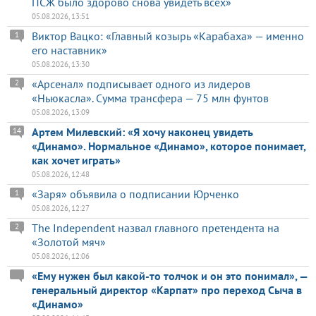
ПСЖ было здорово снова увидеть всех»
05.08.2026, 13:51
Виктор Вацко: «Главный козырь «Карабаха» — именно
1
его наставник»
05.08.2026, 13:30
«Арсенал» подписывает одного из лидеров
2
«Ньюкасла». Сумма трансфера — 75 млн фунтов
05.08.2026, 13:09
Артем Милевский: «Я хочу наконец увидеть
14
«Динамо». Нормальное «Динамо», которое понимает,
как хочет играть»
05.08.2026, 12:48
«Заря» объявила о подписании Юрченко
1
05.08.2026, 12:27
The Independent назвал главного претендента на
2
«Золотой мяч»
05.08.2026, 12:06
«Ему нужен был какой-то толчок и он это понимал», —
генеральный директор «Карпат» про переход Сыча в
«Динамо»