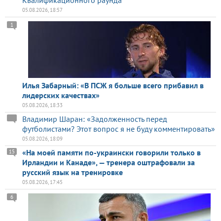
05.08.2026, 18:57
1
Илья Забарный: «В ПСЖ я больше всего прибавил в
лидерских качествах»
05.08.2026, 18:33
Владимир Шаран: «Задолженность перед
футболистами? Этот вопрос я не буду комментировать»
05.08.2026, 18:09
«На моей памяти по-украински говорили только в
15
Ирландии и Канаде», — тренера оштрафовали за
русский язык на тренировке
05.08.2026, 17:45
6