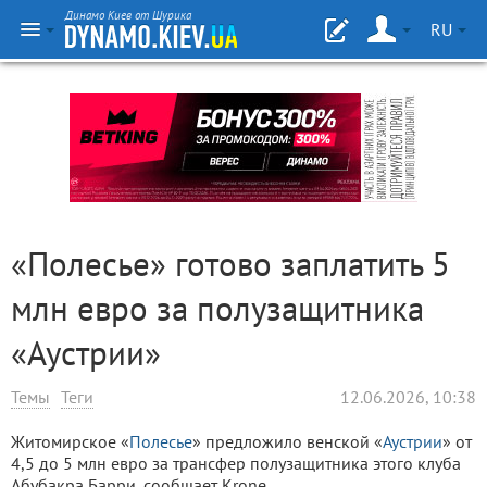
Динамо Киев от Шурика
RU
«Полесье» готово заплатить 5
млн евро за полузащитника
«Аустрии»
Темы
Теги
12.06.2026, 10:38
Житомирское «
Полесье
» предложило венской «
Аустрии
» от
4,5 до 5 млн евро за трансфер полузащитника этого клуба
Абубакра Барри, сообщает Krone.