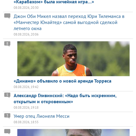
«Карабахом» была ничейная игра…»
08.08.2026, 20:30
Джон Оби Микел назвал переход Юри Тилеманса в
«Манчестер Юнайтед» самой выгодной сделкой
летнего окна
08.08.2026, 20:06
8
«Динамо» объявило о новой аренде Торреса
08.08.2026, 19:42
Александр Гливинский: «Надо быть искренним,
5
открытым и откровенным»
08.08.2026, 19:18
Умер отец Лионеля Месси
3
08.08.2026, 18:55