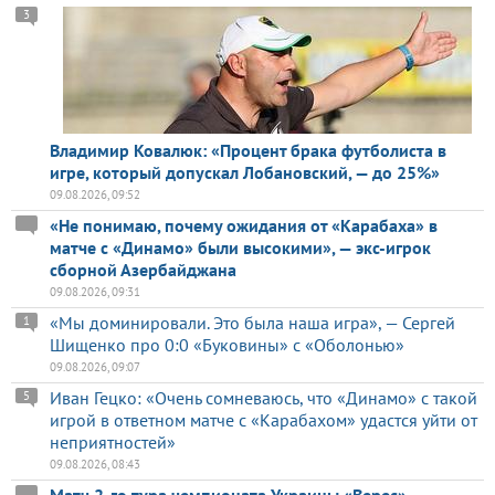
3
Владимир Ковалюк: «Процент брака футболиста в
игре, который допускал Лобановский, — до 25%»
09.08.2026, 09:52
«Не понимаю, почему ожидания от «Карабаха» в
матче с «Динамо» были высокими», — экс-игрок
сборной Азербайджана
09.08.2026, 09:31
«Мы доминировали. Это была наша игра», — Сергей
1
Шищенко про 0:0 «Буковины» с «Оболонью»
09.08.2026, 09:07
Иван Гецко: «Очень сомневаюсь, что «Динамо» с такой
5
игрой в ответном матче с «Карабахом» удастся уйти от
неприятностей»
09.08.2026, 08:43
Матч 2-го тура чемпионата Украины «Верес» —