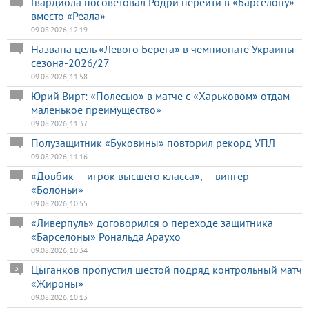
Гвардиола посоветовал Родри перейти в «Барселону»
вместо «Реала»
09.08.2026, 12:19
Названа цель «Левого Берега» в чемпионате Украины
сезона-2026/27
09.08.2026, 11:58
Юрий Вирт: «Полесью» в матче с «Харьковом» отдам
маленькое преимущество»
09.08.2026, 11:37
Полузащитник «Буковины» повторил рекорд УПЛ
09.08.2026, 11:16
«Довбик — игрок высшего класса», — вингер
«Болоньи»
09.08.2026, 10:55
«Ливерпуль» договорился о переходе защитника
«Барселоны» Рональда Араухо
09.08.2026, 10:34
Цыганков пропустил шестой подряд контрольный матч
3
«Жироны»
09.08.2026, 10:13