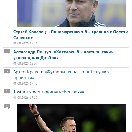
Сергей Ковалец: «Пономаренко я бы сравнил с Олегом
Саленко»
08.08.2026, 18:31
Александр Пищур: «Хотелось бы достичь таких
успехов, как Довбик»
08.08.2026, 18:07
Артем Кравец: «Футбольная наглость Редушко
3
нравится»
08.08.2026, 17:43
Трубин хочет покинуть «Бенфику»
1
08.08.2026, 17:19
1