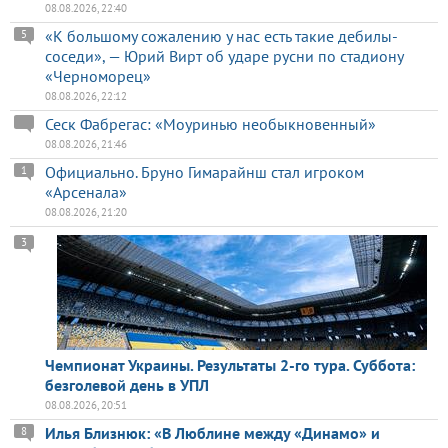
08.08.2026, 22:40
«К большому сожалению у нас есть такие дебилы-
5
соседи», — Юрий Вирт об ударе русни по стадиону
«Черноморец»
08.08.2026, 22:12
Сеск Фабрегас: «Моуринью необыкновенный»
08.08.2026, 21:46
Официально. Бруно Гимарайнш стал игроком
1
«Арсенала»
08.08.2026, 21:20
3
Чемпионат Украины. Результаты 2-го тура. Суббота:
безголевой день в УПЛ
08.08.2026, 20:51
Илья Близнюк: «В Люблине между «Динамо» и
8