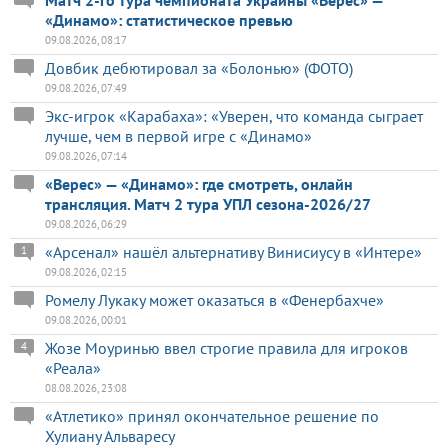
«Динамо»: статистическое превью
09.08.2026, 08:17
Довбик дебютировал за «Болонью» (ФОТО)
09.08.2026, 07:49
Экс-игрок «Карабаха»: «Уверен, что команда сыграет
лучше, чем в первой игре с «Динамо»
09.08.2026, 07:14
«Верес» — «Динамо»: где смотреть, онлайн
трансляция. Матч 2 тура УПЛ сезона-2026/27
09.08.2026, 06:29
«Арсенал» нашёл альтернативу Винисиусу в «Интере»
1
09.08.2026, 02:15
Ромелу Лукаку может оказаться в «Фенербахче»
09.08.2026, 00:01
Жозе Моуринью ввел строгие правила для игроков
4
«Реала»
08.08.2026, 23:08
«Атлетико» принял окончательное решение по
Хулиану Альваресу