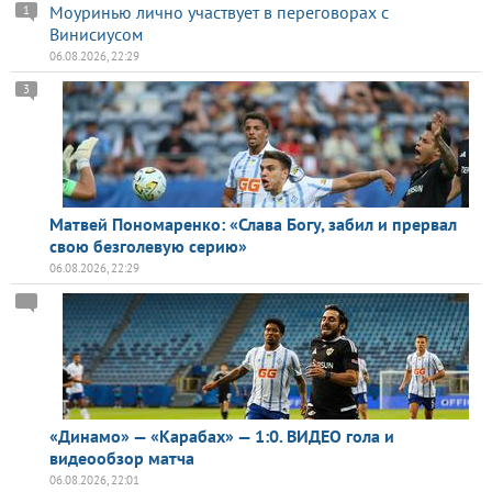
Моуринью лично участвует в переговорах с
1
Винисиусом
06.08.2026, 22:29
3
Матвей Пономаренко: «Слава Богу, забил и прервал
свою безголевую серию»
06.08.2026, 22:29
«Динамо» — «Карабах» — 1:0. ВИДЕО гола и
видеообзор матча
06.08.2026, 22:01