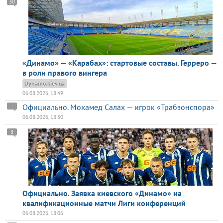
30
«Динамо» — «Карабах»: стартовые составы. Герреро —
в роли правого вингера
Dynamo.kiev.ua
06.08.2026, 18:49
Официально. Мохамед Салах — игрок «Трабзонспора»
06.08.2026, 18:30
3
Официально. Заявка киевского «Динамо» на
квалификационные матчи Лиги конференций
06.08.2026, 18:06