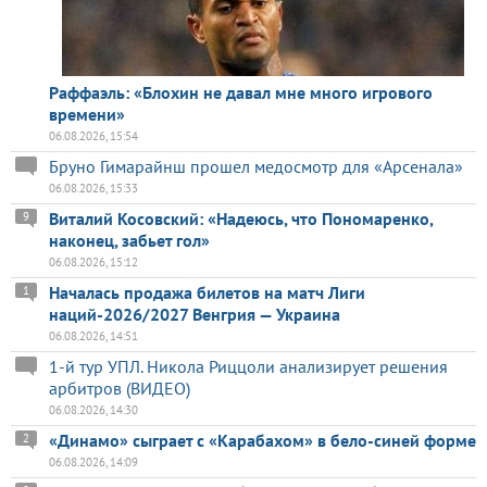
Раффаэль: «Блохин не давал мне много игрового
времени»
06.08.2026, 15:54
Бруно Гимарайнш прошел медосмотр для «Арсенала»
06.08.2026, 15:33
Виталий Косовский: «Надеюсь, что Пономаренко,
9
наконец, забьет гол»
06.08.2026, 15:12
Началась продажа билетов на матч Лиги
1
наций-2026/2027 Венгрия — Украина
06.08.2026, 14:51
1-й тур УПЛ. Никола Риццоли анализирует решения
арбитров (ВИДЕО)
06.08.2026, 14:30
«Динамо» сыграет с «Карабахом» в бело-синей форме
2
06.08.2026, 14:09