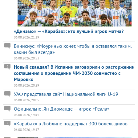
«Динамо» — «Карабах»: кто лучший игрок матча?
06.08.2026, 21:19
Винисиус: «Моуринью хочет, чтобы я оставался таким,
каким был всегда»
06.08.2026, 20:53
Новый скандал? В Испании заговорили о расторжении
3
соглашения о проведении ЧМ-2030 совместно с
Марокко
06.08.2026, 20:29
УАФ представила сайт Национальной лиги U-19
06.08.2026, 20:05
Официально. Ян Диоманде — игрок «Реала»
06.08.2026, 19:41
«Карабах» в Люблине поддержат 300 болельщиков
2
06.08.2026, 19:17