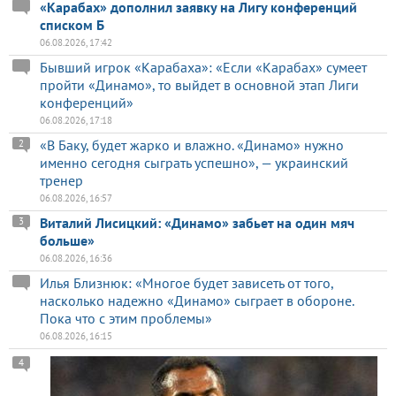
«Карабах» дополнил заявку на Лигу конференций
списком Б
06.08.2026, 17:42
Бывший игрок «Карабаха»: «Если «Карабах» сумеет
пройти «Динамо», то выйдет в основной этап Лиги
конференций»
06.08.2026, 17:18
«В Баку, будет жарко и влажно. «Динамо» нужно
2
именно сегодня сыграть успешно», — украинский
тренер
06.08.2026, 16:57
Виталий Лисицкий: «Динамо» забьет на один мяч
3
больше»
06.08.2026, 16:36
Илья Близнюк: «Многое будет зависеть от того,
насколько надежно «Динамо» сыграет в обороне.
Пока что с этим проблемы»
06.08.2026, 16:15
4