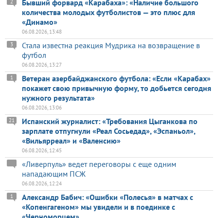
Бывший форвард «Карабаха»: «Наличие большого
2
количества молодых футболистов — это плюс для
«Динамо»
06.08.2026, 13:48
Стала известна реакция Мудрика на возвращение в
3
футбол
06.08.2026, 13:27
Ветеран азербайджанского футбола: «Если «Карабах»
1
покажет свою привычную форму, то добьется сегодня
нужного результата»
06.08.2026, 13:06
Испанский журналист: «Требования Цыганкова по
21
зарплате отпугнули «Реал Сосьедад», «Эспаньол»,
«Вильярреал» и «Валенсию»
06.08.2026, 12:45
«Ливерпуль» ведет переговоры с еще одним
нападающим ПСЖ
06.08.2026, 12:24
Александр Бабич: «Ошибки «Полесья» в матчах с
1
«Копенгагеном» мы увидели и в поединке с
«Черноморцем»