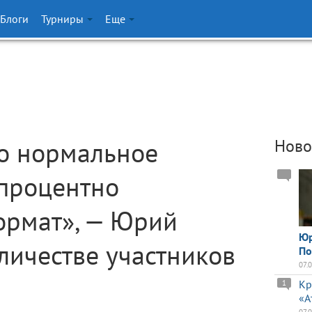
Блоги
Турниры
Еще
о нормальное
Ново
опроцентно
ормат», — Юрий
Юр
личестве участников
По
07.
Кр
1
«А