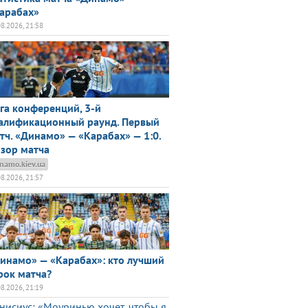
арабах»
08.2026, 21:58
га конференций, 3-й
алификационный раунд. Первый
тч. «Динамо» — «Карабах» — 1:0.
зор матча
namo.kiev.ua
08.2026, 21:57
инамо» — «Карабах»: кто лучший
рок матча?
08.2026, 21:19
нисиус: «Моуринью хочет, чтобы я