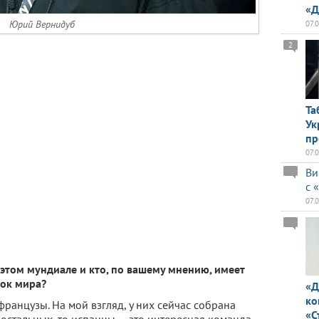
«Д
Юрий Вернидуб
07.
2
Та
Ук
пр
07.
Ви
с 
07.
 этом мундиале и кто, по вашему мнению, имеет
ок мира?
«Д
ко
ранцузы. На мой взгляд, у них сейчас собрана
«С