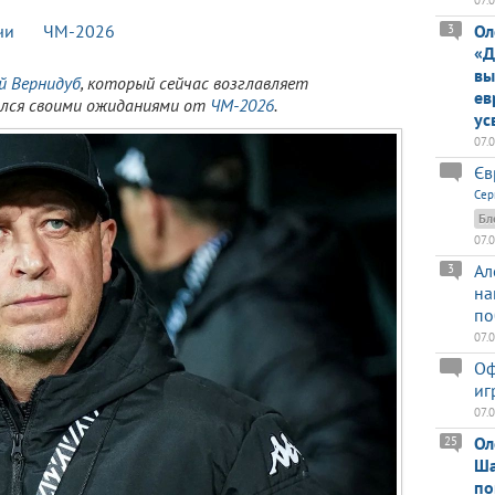
07.
чи
ЧМ-2026
Ол
3
«Д
вы
й Вернидуб
, который сейчас возглавляет
ев
лился своими ожиданиями от
ЧМ-2026
.
ус
07.
Єв
Сер
Бл
07.
Ал
3
на
по
07.
Оф
иг
07.
Ол
25
Ша
по