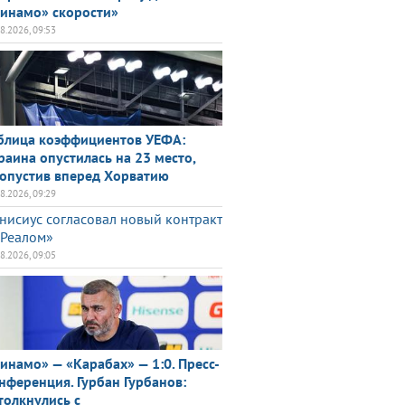
инамо» скорости»
08.2026, 09:53
блица коэффициентов УЕФА:
раина опустилась на 23 место,
опустив вперед Хорватию
08.2026, 09:29
нисиус согласовал новый контракт
«Реалом»
08.2026, 09:05
инамо» — «Карабах» — 1:0. Пресс-
нференция. Гурбан Гурбанов:
толкнулись с