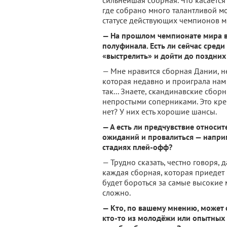
сильнейшая сборная. Что касается
где собрано много талантливой мо
статусе действующих чемпионов м
— На прошлом чемпионате мира в
полуфинала. Есть ли сейчас сред
«выстрелить» и дойти до поздних
— Мне нравится сборная Дании, н
которая недавно и проиграла нам (
так... Знаете, скандинавские сбор
непростыми соперниками. Это кре
нет? У них есть хорошие шансы.
— А есть ли предчувствие относит
ожиданий и провалиться — наприм
стадиях плей-офф?
— Трудно сказать, честно говоря, д
каждая сборная, которая приедет 
будет бороться за самые высокие 
сложно.
— Кто, по вашему мнению, может
кто-то из молодёжи или опытных 