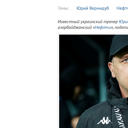
Темы:
Юрий Вернидуб
Нефт
Известный украинский тренер
Юри
азербайджанский «
Нефтчи
», поде