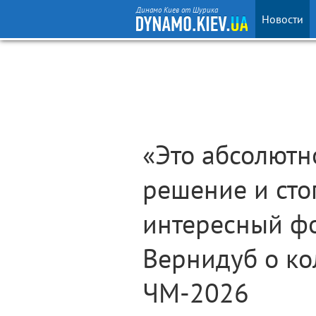
Динамо Киев от Шурика
Новости
«Это абсолютн
решение и ст
интересный ф
Вернидуб о ко
ЧМ-2026