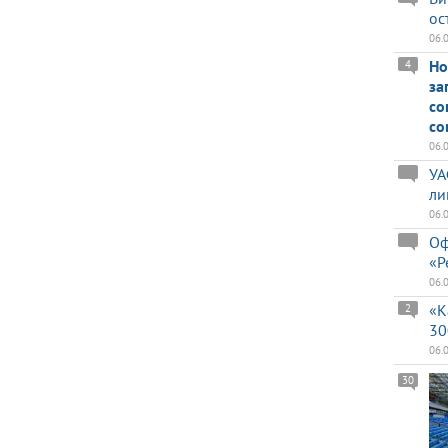
ос
06.
Но
4
за
со
со
06.
УА
ли
06.
Оф
«Р
06.
«К
2
30
06.
30