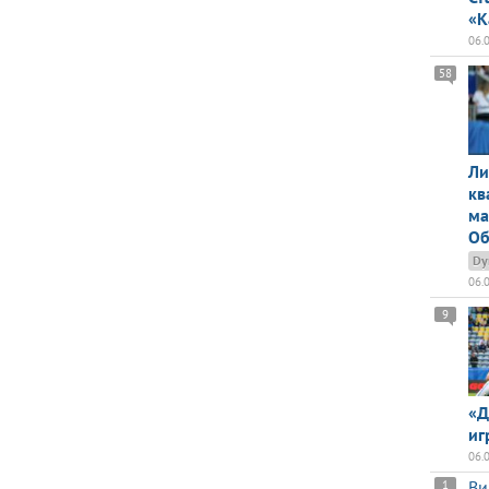
«К
06.
58
Ли
кв
ма
Об
Dy
06.
9
«Д
иг
06.
Ви
1