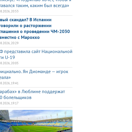
тавался таким, каким был всегда»
08.2026, 20:53
вый скандал? В Испании
говорили о расторжении
глашения о проведении ЧМ-2030
вместно с Марокко
08.2026, 20:29
Ф представила сайт Национальной
ги U-19
08.2026, 20:05
ициально. Ян Диоманде — игрок
еала»
08.2026, 19:41
арабах» в Люблине поддержат
0 болельщиков
08.2026, 19:17