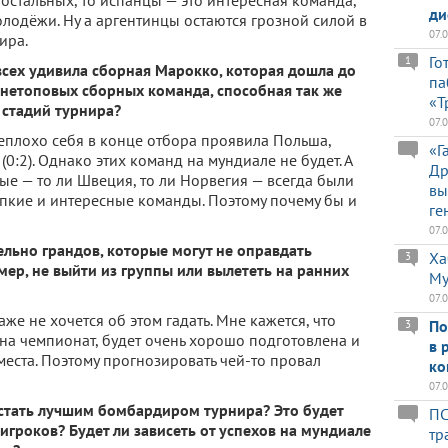
 остальных, то испанцы — это интересная команда,
ди
лодёжи. Ну а аргентинцы остаются грозной силой в
07.
ира.
Го
1
сех удивила сборная Марокко, которая дошла до
па
и нетоповых сборных команда, способная так же
«Т
 стадий турнира?
07.
еплохо себя в конце отбора проявила Польша,
«Г
0:2). Однако этих команд на мундиале не будет. А
Др
ные — то ли Швеция, то ли Норвегия — всегда были
вы
пкие и интересные команды. Поэтому почему бы и
ге
07.
ельно грандов, которые могут не оправдать
Ха
3
ер, не выйти из группы или вылететь на ранних
Му
07.
аже не хочется об этом гадать. Мне кажется, что
По
3
на чемпионат, будет очень хорошо подготовлена и
в 
места. Поэтому прогнозировать чей-то провал
ко
07.
 стать лучшим бомбардиром турнира? Это будет
ПС
игроков? Будет ли зависеть от успехов на мундиале
тр