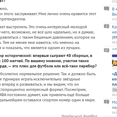
а»?
07.
жно,
В 
н этого заслуживает. Мне лично очень нравится этот
Ви
 претендентов.
07.
ожет выстрелить. Это очень интересный молодой
Кр
4
у него, возможно, не всё шло идеально, но я думаю,
не
Справляться с таким бешеным давлением, которое на
(Ф
. Тем не менее мне кажется, что именно на
06.
 и показать, что является одним из лучших.
47
ир исторический: впервые сыграют 48 сборных, в
 100 матчей. По вашему мнению, участие таких
рде, — это плюс для футбола или всё-таки перебор?
абсолютно нормальное решение. Так и должно быть.
«Д
их турнирах играть исключительно звёздные
ко
 вперёд и развиваться, и мы видим, что он
пл
 стопроцентно интересный формат. Посмотрим,
Dy
ИФА постоянно думает, как привлечь ещё больше
06.
 дальнейшем оставался спортом номер один в мире.
Мо
1
пе
06.
Український футбол