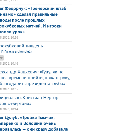
08.2026, 11:17
ег Федорчук: «Тренерский штаб
инамо» сделал правильные
воды после прошлых
рокубковых матчей. И игроки
воили урок»
08.2026, 10:56
рокубковий тиждень
гій Гусак (sergiomole1)
ог
08.2026, 10:46
ександр Хацкевич: «Гуцуляк не
шел времени прийти, пожать руку,
благодарить президента клуба»
08.2026, 10:35
ициально. Кристиан Нёргор —
рок «Эвертона»
08.2026, 10:14
ег Дулуб: «Тройка Тымчик,
паренко и Волошин очень
нравилась — они сразу добавили