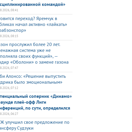
сциплинированной командой»
08.2026, 08:41
товится переход? Яремчук в
бликах начал активно «лайкать»
рабзонспор»
08.2026, 08:15
азон прослужил более 20 лет.
енажная система уже не
полняла своих функций», —
ндир «Оболони» о замене газона
08.2026, 07:47
би Алонсо: «Решение выпустить
дрика было эмоциональным»
08.2026, 07:12
тенциальный соперник «Динамо»
раунде плей-офф Лиги
нференций, по сути, определился
08.2026, 06:27
Ж улучшил свое предложение по
ансферу Судзуки