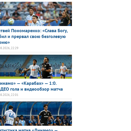
твей Пономаренко: «Слава Богу,
бил и прервал свою безголевую
рию»
08.2026, 22:29
инамо» — «Карабах» — 1:0.
ДЕО гола и видеообзор матча
08.2026, 22:01
атистика матча «Динамо» —