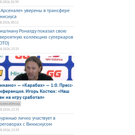
08.2026, 02:39
«Арсенале» уверены в трансфере
нисиуса
08.2026, 00:12
иштиану Роналду показал свою
вероятную коллекцию суперкаров
ОТО)
08.2026, 23:25
инамо» — «Карабах» — 1:0. Пресс-
нференция. Игорь Костюк: «Наш
ан на игру сработал»
namo.kiev.ua
08.2026, 22:33
уринью лично участвует в
реговорах с Винисиусом
08.2026, 22:29