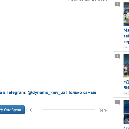
7
Ма
за
се
06.
1
«Д
ВИ
a в Telegram: @dynamo_kiev_ua! Только самые
06.
6
Одобряю
Теги
0
Ст