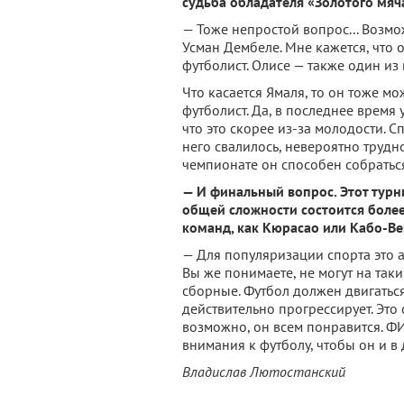
судьба обладателя «Золотого мяч
— Тоже непростой вопрос... Возмо
Усман Дембеле. Мне кажется, что о
футболист. Олисе — также один из
Что касается Ямаля, то он тоже м
футболист. Да, в последнее время 
что это скорее из-за молодости. 
него свалилось, невероятно трудно
чемпионате он способен собраться
— И финальный вопрос. Этот турн
общей сложности состоится более
команд, как Кюрасао или Кабо-Ве
— Для популяризации спорта это 
Вы же понимаете, не могут на так
сборные. Футбол должен двигаться
действительно прогрессирует. Это
возможно, он всем понравится. Ф
внимания к футболу, чтобы он и в
Владислав Лютостанский