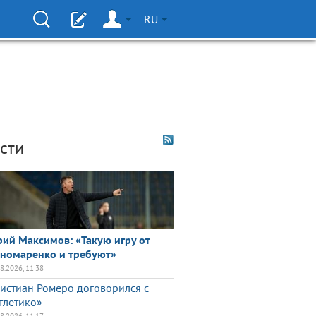
RU
сти
ий Максимов: «Такую игру от
номаренко и требуют»
08.2026, 11:38
истиан Ромеро договорился с
тлетико»