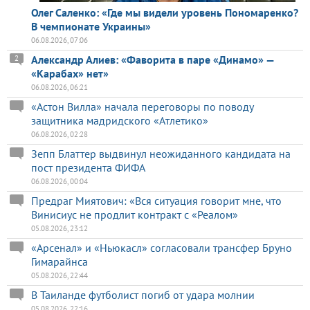
Олег Саленко: «Где мы видели уровень Пономаренко?
В чемпионате Украины»
06.08.2026, 07:06
Александр Алиев: «Фаворита в паре «Динамо» —
2
«Карабах» нет»
06.08.2026, 06:21
«Астон Вилла» начала переговоры по поводу
защитника мадридского «Атлетико»
06.08.2026, 02:28
Зепп Блаттер выдвинул неожиданного кандидата на
пост президента ФИФА
06.08.2026, 00:04
Предраг Миятович: «Вся ситуация говорит мне, что
Винисиус не продлит контракт с «Реалом»
05.08.2026, 23:12
«Арсенал» и «Ньюкасл» согласовали трансфер Бруно
Гимарайнса
05.08.2026, 22:44
В Таиланде футболист погиб от удара молнии
05.08.2026, 22:16