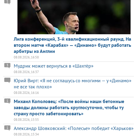
1
Лига конференций, 3-й квалификационный раунд. На
втором матче «Карабах» — «Динамо» будут работать
арбитры из Англии
08.08.2026, 16:58
Мудрик может вернуться в «Шахтёр»
3
08.08.2026, 16:37
Юрий Вирт: «Я не соглашусь со многими — у «Динамо»
не все так плохо»
08.08.2026, 16:16
Михаил Кополовец: «После войны наши бетонные
1
заводы должны работать круглосуточно, чтобы ту
страну просто забетонировать»
08.08.2026, 15:55
Александр Шовковский: «Полесье» победит «Харьков»
1
08.08.2026, 15:34