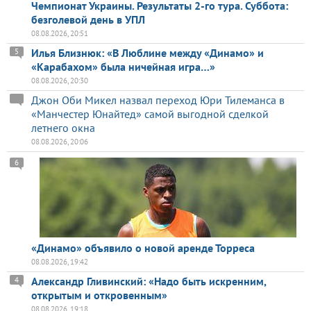
Чемпионат Украины. Результаты 2-го тура. Суббота:
безголевой день в УПЛ
08.08.2026, 20:51
Илья Близнюк: «В Люблине между «Динамо» и
5
«Карабахом» была ничейная игра…»
08.08.2026, 20:30
Джон Оби Микел назвал переход Юри Тилеманса в
«Манчестер Юнайтед» самой выгодной сделкой
летнего окна
08.08.2026, 20:06
6
«Динамо» объявило о новой аренде Торреса
08.08.2026, 19:42
Александр Гливинский: «Надо быть искренним,
4
открытым и откровенным»
08.08.2026, 19:18