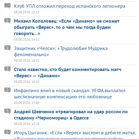
Клуб УПЛ отложил переход испанского легионера
08.08.2026, 15:13
Михаил Кополовец: «Если «Динамо» не сможет
2
обыграть «Верес», то о чем мы тогда будем
говорить...»
08.08.2026, 14:52
Защитник «Челси»: «Трудолюбие Мудрика
1
феноменально»
08.08.2026, 14:31
Стало известно, кто будет комментировать матч
3
«Верес» — «Динамо»
08.08.2026, 14:10
Инфантино влип в новый скандал: УЕФА выплатил
3
шестизначную компенсацию его любовнице
08.08.2026, 13:49
Андрей Шевченко отреагировал на удар россии по
3
стадиону «Черноморец» в Одессе
08.08.2026, 13:28
Игорь Цыганик: «Если «Верес» выстоит в дебюте матча,
1
«Динамо» все равно дожмет их во втором тайме»