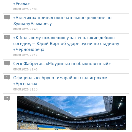
«Реала»
08.08.2026, 23:08
«Атлетико» принял окончательное решение по
Хулиану Альваресу
08.08.2026, 22:40
«К большому сожалению у нас есть такие дебилы-
1
соседи», — Юрий Вирт об ударе русни по стадиону
«Черноморец»
08.08.2026, 22:12
Сеск Фабрегас: «Моуринью необыкновенный»
08.08.2026, 21:46
Официально. Бруно Гимарайнш стал игроком
1
«Арсенала»
08.08.2026, 21:20
2