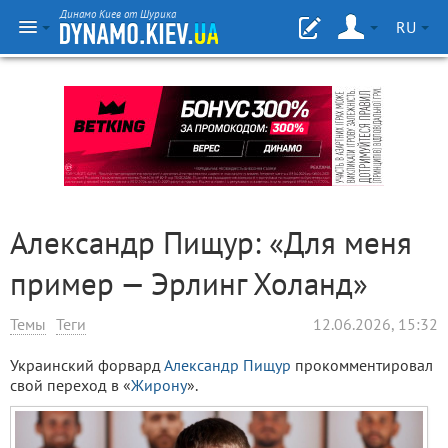
Динамо Киев от Шурика
RU
Александр Пищур: «Для меня
пример — Эрлинг Холанд»
Темы
Теги
12.06.2026, 15:32
Украинский форвард
Александр Пищур
прокомментировал
свой переход в «
Жирону
».