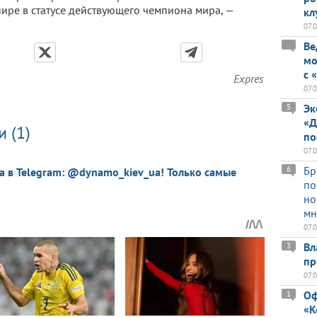
рнире в статусе действующего чемпиона мира, —
кл
07.
Ве
мо
с 
Expres
07.
Эк
5
«Д
 (1)
по
07.
Бр
6
a в Telegram: @dynamo_kiev_ua! Только самые
по
но
мн
07.
Вл
3
пр
07.
Оф
1
«К