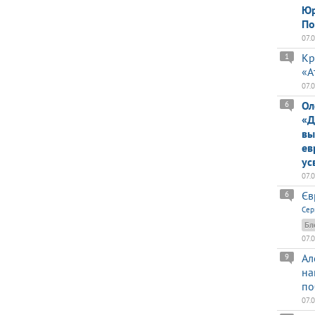
Юр
По
07.
Кр
1
«А
07.
Ол
6
«Д
вы
ев
ус
07.
Єв
6
Сер
Бл
07.
Ал
9
на
по
07.