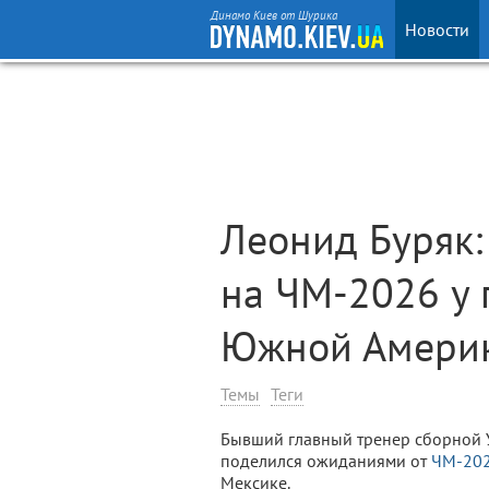
Динамо Киев от Шурика
Новости
Леонид Буряк
на ЧМ-2026 у 
Южной Амери
Темы
Теги
Бывший главный тренер сборной 
поделился ожиданиями от
ЧМ-20
Мексике.