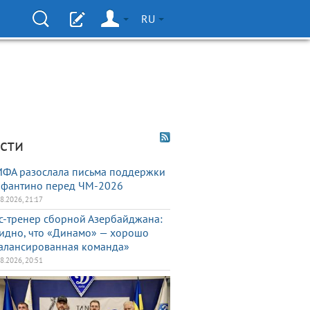
RU
сти
ФА разослала письма поддержки
фантино перед ЧМ-2026
08.2026, 21:17
с-тренер сборной Азербайджана:
идно, что «Динамо» — хорошо
алансированная команда»
08.2026, 20:51