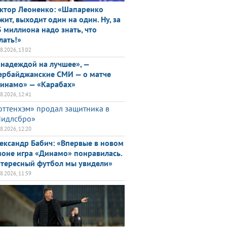
ктор Леоненко: «Шапаренко
жит, выходит один на один. Ну, за
5 миллиона надо знать, что
лать!»
08.2026, 13:02
 надеждой на лучшее», —
ербайджанские СМИ — о матче
инамо» — «Карабах»
08.2026, 12:41
оттенхэм» продал защитника в
идлсбро»
08.2026, 12:20
ександр Бабич: «Впервые в новом
зоне игра «Динамо» понравилась.
тересный футбол мы увидели»
08.2026, 11:59