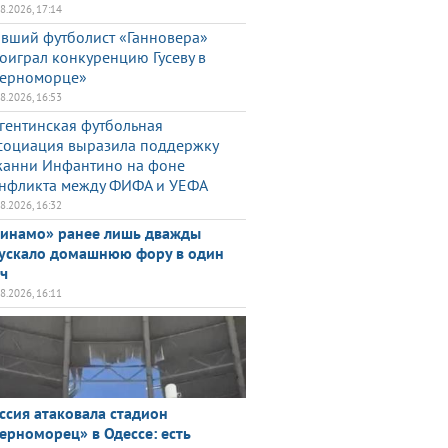
08.2026, 17:14
вший футболист «Ганновера»
оиграл конкуренцию Гусеву в
ерноморце»
08.2026, 16:53
гентинская футбольная
социация выразила поддержку
анни Инфантино на фоне
нфликта между ФИФА и УЕФА
08.2026, 16:32
инамо» ранее лишь дважды
ускало домашнюю фору в один
ч
08.2026, 16:11
ссия атаковала стадион
ерноморец» в Одессе: есть