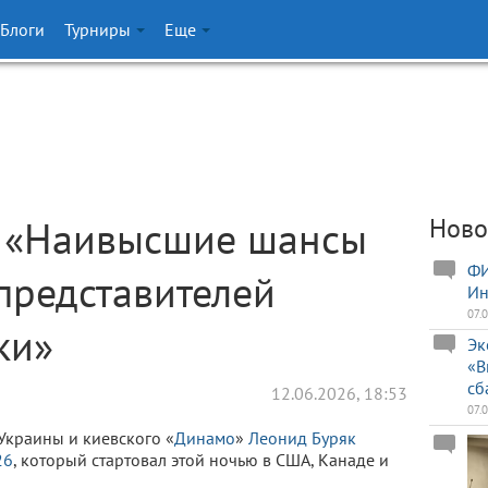
Блоги
Турниры
Еще
: «Наивысшие шансы
Ново
ФИ
представителей
Ин
07.
ки»
Эк
«В
сб
12.06.2026, 18:53
07.
Украины и киевского «
Динамо
»
Леонид Буряк
26
, который стартовал этой ночью в США, Канаде и