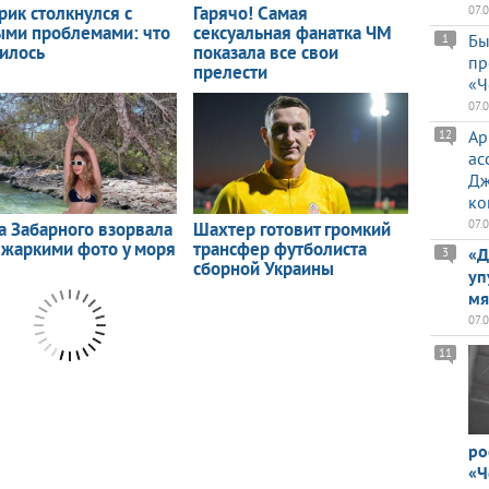
07.
Бы
1
пр
«Ч
07.
Ар
12
ас
Дж
ко
07.
«Д
3
уп
мя
07.
11
ро
«Ч