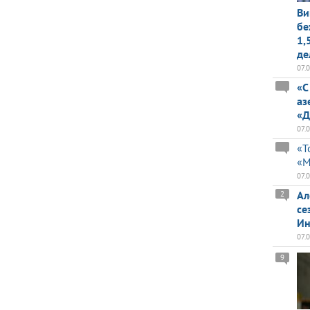
Ви
бе
1,
де
07.
«С
аз
«Д
07.
«Т
«М
07.
Ал
2
се
Ин
07.
9