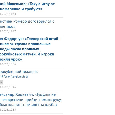
ий Максимов: «Такую игру от
номаренко и требуют»
08.2026, 11:38
истиан Ромеро договорился с
тлетико»
08.2026, 11:17
ег Федорчук: «Тренерский штаб
инамо» сделал правильные
воды после прошлых
рокубковых матчей. И игроки
воили урок»
08.2026, 10:56
рокубковий тиждень
гій Гусак (sergiomole1)
ог
08.2026, 10:46
ександр Хацкевич: «Гуцуляк не
шел времени прийти, пожать руку,
благодарить президента клуба»
08.2026, 10:35