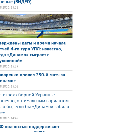
неные (ВИДЕО)
08.2026, 15:38
верждены даты и время начала
тчей 4-го тура УПЛ: известно,
гда «Динамо» сыграет с
уковиной»
08.2026, 15:29
паренко провел 250-й матч за
инамо»
08.2026, 15:08
с-игрок сборной Украины:
онечно, оптимальным вариантом
ло бы, если бы «Динамо» забило
е»
08.2026, 14:47
Ф полностью поддерживает