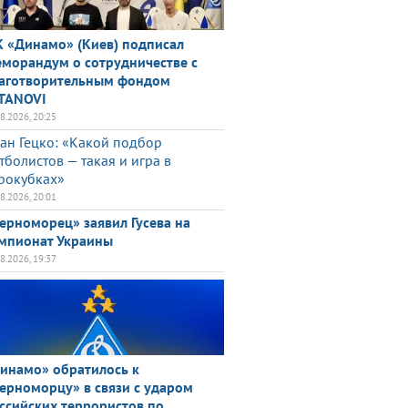
 «Динамо» (Киев) подписал
морандум о сотрудничестве с
аготворительным фондом
TANOVI
08.2026, 20:25
ан Гецко: «Какой подбор
тболистов — такая и игра в
рокубках»
08.2026, 20:01
ерноморец» заявил Гусева на
мпионат Украины
08.2026, 19:37
инамо» обратилось к
ерноморцу» в связи с ударом
ссийских террористов по