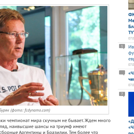
ФК
Ме
Бл
TY
07.
Ив
1
фу
ев
07.
«Ч
че
07.
7
Буряк (фото: fcdynamo.com)
таки чемпионат мира скучным не бывает. Ждем много
«Д
гляд, наивысшие шансы на триумф имеют
«Ч
борные Аргентины и Бразилии. Тем более что
ро