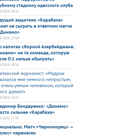
убному стадиону одесского клуба
08.2026, 19:13
дущий защитник «Карабаха»
жет не сыграть в ответном матче
«Динамо»
08.2026, 18:50
с-капитан сборной Азербайджана:
инамо» не та команда, которую
сле 0:1 нельзя обыграть»
08.2026, 18:26
итанский журналист: «Мудрик
казался мне немного непростым,
 очень умным человеком, который
ого думает»
08.2026, 18:02
адимир Бондаренко: «Динамо»
осто сильнее «Карабаха»
08.2026, 17:38
ициально. Матч «Черноморец» —
олос» перенесен