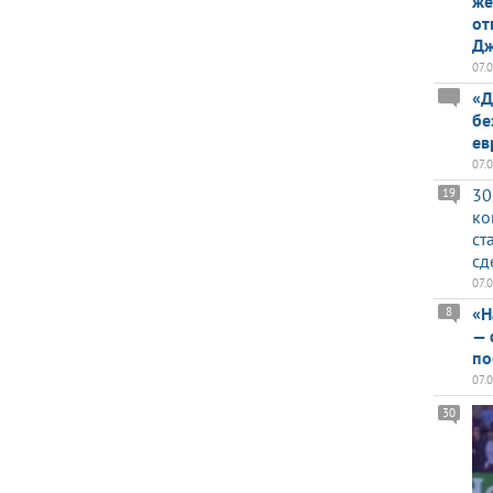
же
от
Дж
07.
«Д
бе
ев
07.
30
19
ко
ст
сд
07.
«Н
8
— 
по
07.
30