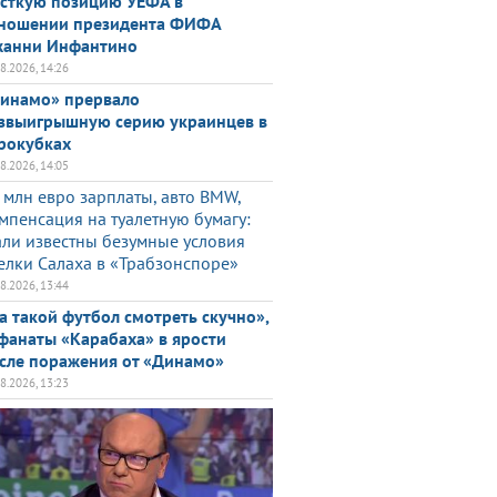
сткую позицию УЕФА в
ношении президента ФИФА
анни Инфантино
08.2026, 14:26
инамо» прервало
звыигрышную серию украинцев в
рокубках
08.2026, 14:05
 млн евро зарплаты, авто BMW,
мпенсация на туалетную бумагу:
али известны безумные условия
елки Салаха в «Трабзонспоре»
08.2026, 13:44
а такой футбол смотреть скучно»,
фанаты «Карабаха» в ярости
сле поражения от «Динамо»
08.2026, 13:23