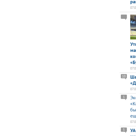
ра
07.
Ут
ма
ко
«Б
07.
Ша
10
«Д
07.
Эк
1
«К
бы
ещ
07.
УА
5