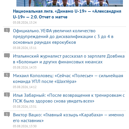
Национальная лига. «Динамо U-19» — «Александрия
U-19» — 2:0. Отчет о матче
05.08.2026, 15:24
Официально. УЕФА увеличил количество
1
предупреждений до дисквалификации с 3 до 4 в
основных раундах еврокубков
05.08.2026, 15:11
Итальянский журналист рассказал о зарплате Довбика
в «Болоньи» и других финансовых нюансах
05.08.2026, 14:33
Михаил Кополовец: «Сейчас «Полесье» — сильнейшая
5
команда УПЛ после «Шахтёра»
05.08.2026, 14:12
Илья Забарный: «После возвращения к тренировкам с
1
ПСЖ было здорово снова увидеть всех»
05.08.2026, 13:51
Виктор Вацко: «Главный козырь «Карабаха» — именно
1
его наставник»
05.08.2026, 13:30