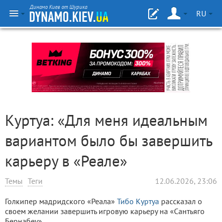
Динамо Киев от Шурика
RU
Куртуа: «Для меня идеальным
вариантом было бы завершить
карьеру в «Реале»
Темы
Теги
12.06.2026, 23:06
Голкипер мадридского «Реала»
Тибо Куртуа
рассказал о
своем желании завершить игровую карьеру на «Сантьяго
Бернабеу».