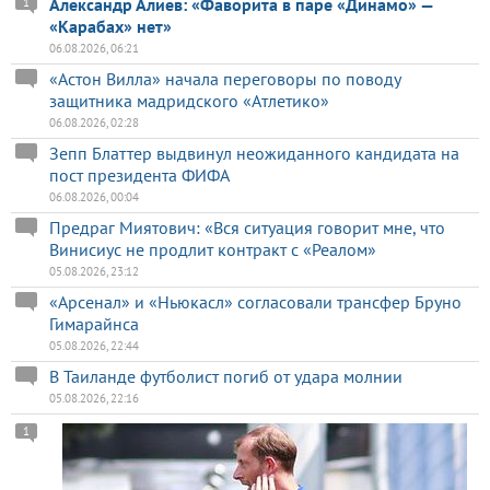
Александр Алиев: «Фаворита в паре «Динамо» —
1
«Карабах» нет»
06.08.2026, 06:21
«Астон Вилла» начала переговоры по поводу
защитника мадридского «Атлетико»
06.08.2026, 02:28
Зепп Блаттер выдвинул неожиданного кандидата на
пост президента ФИФА
06.08.2026, 00:04
Предраг Миятович: «Вся ситуация говорит мне, что
Винисиус не продлит контракт с «Реалом»
05.08.2026, 23:12
«Арсенал» и «Ньюкасл» согласовали трансфер Бруно
Гимарайнса
05.08.2026, 22:44
В Таиланде футболист погиб от удара молнии
05.08.2026, 22:16
1