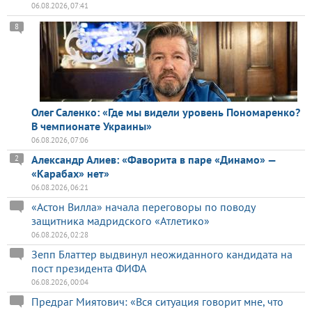
06.08.2026, 07:41
8
Олег Саленко: «Где мы видели уровень Пономаренко?
В чемпионате Украины»
06.08.2026, 07:06
Александр Алиев: «Фаворита в паре «Динамо» —
2
«Карабах» нет»
06.08.2026, 06:21
«Астон Вилла» начала переговоры по поводу
защитника мадридского «Атлетико»
06.08.2026, 02:28
Зепп Блаттер выдвинул неожиданного кандидата на
пост президента ФИФА
06.08.2026, 00:04
Предраг Миятович: «Вся ситуация говорит мне, что