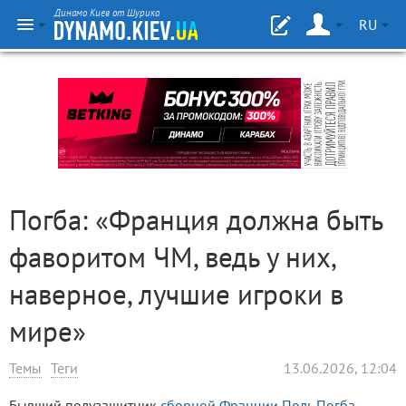
Динамо Киев от Шурика
RU
Погба: «Франция должна быть
фаворитом ЧМ, ведь у них,
наверное, лучшие игроки в
мире»
Темы
Теги
13.06.2026, 12:04
Бывший полузащитник
сборной Франции
Поль Погба