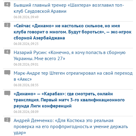
Бывший главный тренер «Шахтера» возглавил топ-
4
клуб Саудовской Аравии
06.08.2026, 09:49
«Сейчас «Динамо» не настолько сильное, но имя
2
клуба говорит о многом. Будут бороться», — экс-игрок
сборной Азербайджана
06.08.2026, 09:25
Назарий Русин: «Конечно, я хочу попасть в сборную
4
Украины. Мне всего 27»
06.08.2026, 09:01
Марк-Андре тер Штеген отреагировал на свой переход
в «Аякс»
06.08.2026, 08:35
«Динамо» — «Карабах»: где смотреть, онлайн
трансляция. Первый матч 3-го квалификационного
раунда Лиги конференций
06.08.2026, 08:09
Андрей Демченко: «Для Костюка это реальная
2
проверка на его профпригодность и умение держать
удар»