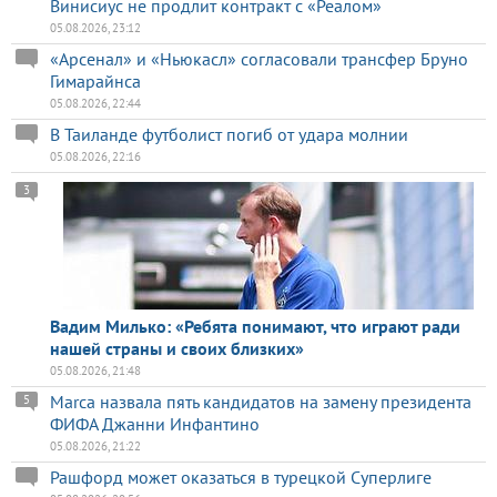
Винисиус не продлит контракт с «Реалом»
05.08.2026, 23:12
«Арсенал» и «Ньюкасл» согласовали трансфер Бруно
Гимарайнса
05.08.2026, 22:44
В Таиланде футболист погиб от удара молнии
05.08.2026, 22:16
3
Вадим Милько: «Ребята понимают, что играют ради
нашей страны и своих близких»
05.08.2026, 21:48
Marca назвала пять кандидатов на замену президента
5
ФИФА Джанни Инфантино
05.08.2026, 21:22
Рашфорд может оказаться в турецкой Суперлиге