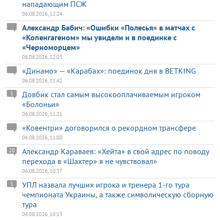
нападающим ПСЖ
06.08.2026, 12:24
Александр Бабич: «Ошибки «Полесья» в матчах с
«Копенгагеном» мы увидели и в поединке с
«Черноморцем»
06.08.2026, 12:03
«Динамо» — «Карабах»: поединок дня в BETKING
06.08.2026, 11:42
Довбик стал самым высокооплачиваемым игроком
1
«Болоньи»
06.08.2026, 11:21
«Ковентри» договорился о рекордном трансфере
06.08.2026, 11:00
Александр Караваев: «Хейта» в свой адрес по поводу
20
перехода в «Шахтер» я не чувствовал»
06.08.2026, 10:37
УПЛ назвала лучших игрока и тренера 1-го тура
1
чемпионата Украины, а также символическую сборную
тура
06.08.2026, 10:13