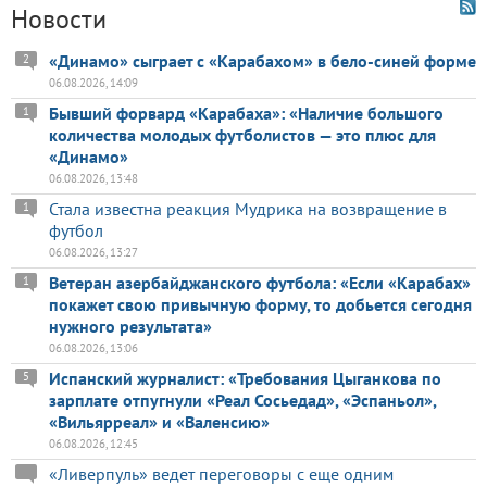
Новости
«Динамо» сыграет с «Карабахом» в бело-синей форме
2
06.08.2026, 14:09
Бывший форвард «Карабаха»: «Наличие большого
1
количества молодых футболистов — это плюс для
«Динамо»
06.08.2026, 13:48
Стала известна реакция Мудрика на возвращение в
1
футбол
06.08.2026, 13:27
Ветеран азербайджанского футбола: «Если «Карабах»
1
покажет свою привычную форму, то добьется сегодня
нужного результата»
06.08.2026, 13:06
Испанский журналист: «Требования Цыганкова по
5
зарплате отпугнули «Реал Сосьедад», «Эспаньол»,
«Вильярреал» и «Валенсию»
06.08.2026, 12:45
«Ливерпуль» ведет переговоры с еще одним