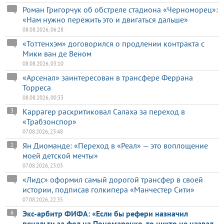
Роман Григорчук об обстреле стадиона «Черноморец»:
«Нам нужно пережить это и двигаться дальше»
08.08.2026, 06:28
«Тоттенхэм» договорился о продлении контракта с
Мики ван де Веном
08.08.2026, 03:10
«Арсенал» заинтересован в трансфере Феррана
Торреса
08.08.2026, 00:33
Каррагер раскритиковал Салаха за переход в
3
«Трабзонспор»
07.08.2026, 23:48
Ян Диоманде: «Переход в «Реал» — это воплощение
1
моей детской мечты»
07.08.2026, 23:03
«Лидс» оформил самый дорогой трансфер в своей
истории, подписав голкипера «Манчестер Сити»
07.08.2026, 22:35
Экс-арбитр ФИФА: «Если бы рефери назначил
6
пенальти за фол на Пономаренко, то никто не назвал