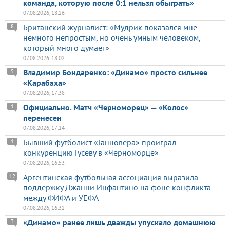
команда, которую после 0:1 нельзя обыграть»
07.08.2026, 18:26
Британский журналист: «Мудрик показался мне
8
немного непростым, но очень умным человеком,
который много думает»
07.08.2026, 18:02
Владимир Бондаренко: «Динамо» просто сильнее
5
«Карабаха»
07.08.2026, 17:38
Официально. Матч «Черноморец» — «Колос»
1
перенесен
07.08.2026, 17:14
Бывший футболист «Ганновера» проиграл
1
конкуренцию Гусеву в «Черноморце»
07.08.2026, 16:53
Аргентинская футбольная ассоциация выразила
12
поддержку Джанни Инфантино на фоне конфликта
между ФИФА и УЕФА
07.08.2026, 16:32
«Динамо» ранее лишь дважды упускало домашнюю
3