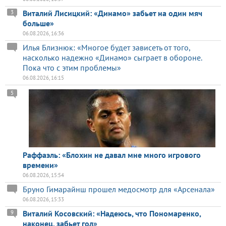
Виталий Лисицкий: «Динамо» забьет на один мяч
3
больше»
06.08.2026, 16:36
Илья Близнюк: «Многое будет зависеть от того,
насколько надежно «Динамо» сыграет в обороне.
Пока что с этим проблемы»
06.08.2026, 16:15
5
Раффаэль: «Блохин не давал мне много игрового
времени»
06.08.2026, 15:54
Бруно Гимарайнш прошел медосмотр для «Арсенала»
06.08.2026, 15:33
Виталий Косовский: «Надеюсь, что Пономаренко,
9
наконец, забьет гол»