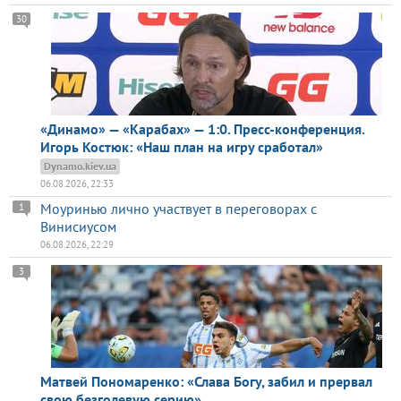
30
«Динамо» — «Карабах» — 1:0. Пресс-конференция.
Игорь Костюк: «Наш план на игру сработал»
Dynamo.kiev.ua
06.08.2026, 22:33
Моуринью лично участвует в переговорах с
1
Винисиусом
06.08.2026, 22:29
3
Матвей Пономаренко: «Слава Богу, забил и прервал
свою безголевую серию»