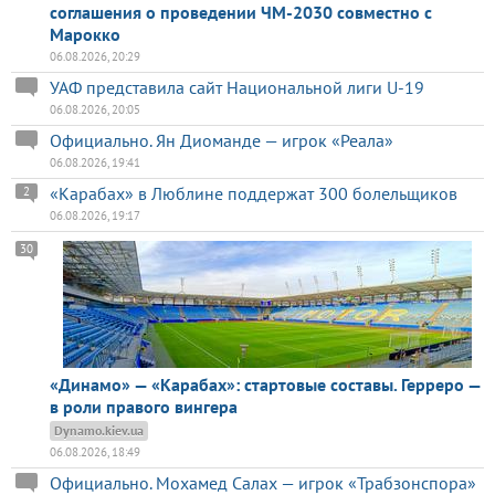
соглашения о проведении ЧМ-2030 совместно с
Марокко
06.08.2026, 20:29
УАФ представила сайт Национальной лиги U-19
06.08.2026, 20:05
Официально. Ян Диоманде — игрок «Реала»
06.08.2026, 19:41
«Карабах» в Люблине поддержат 300 болельщиков
2
06.08.2026, 19:17
30
«Динамо» — «Карабах»: стартовые составы. Герреро —
в роли правого вингера
Dynamo.kiev.ua
06.08.2026, 18:49
Официально. Мохамед Салах — игрок «Трабзонспора»