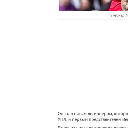
Глейкер М
Он стал пятым легионером, котор
УПЛ, и первым представителем Ве
Ранее из числа легионеров дважд