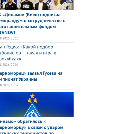
 «Динамо» (Киев) подписал
морандум о сотрудничестве с
аготворительным фондом
TANOVI
08.2026, 20:25
ан Гецко: «Какой подбор
тболистов — такая и игра в
рокубках»
08.2026, 20:01
ерноморец» заявил Гусева на
мпионат Украины
08.2026, 19:37
инамо» обратилось к
ерноморцу» в связи с ударом
ссийских террористов по