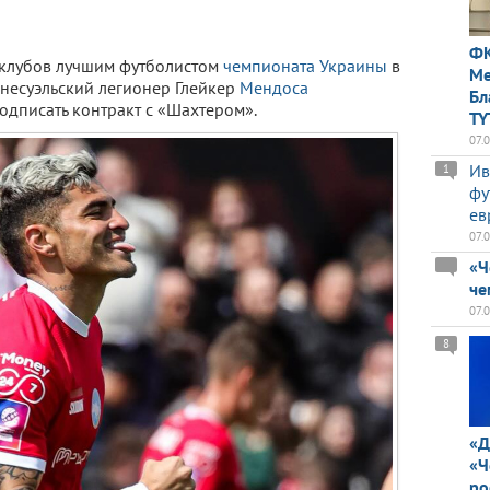
ФК
и клубов лучшим футболистом
чемпионата Украины
в
Ме
несуэльский легионер Глейкер
Мендоса
Бл
подписать контракт с «Шахтером».
TY
07.
Ив
1
фу
ев
07.
«Ч
че
07.
8
«Д
«Ч
ро