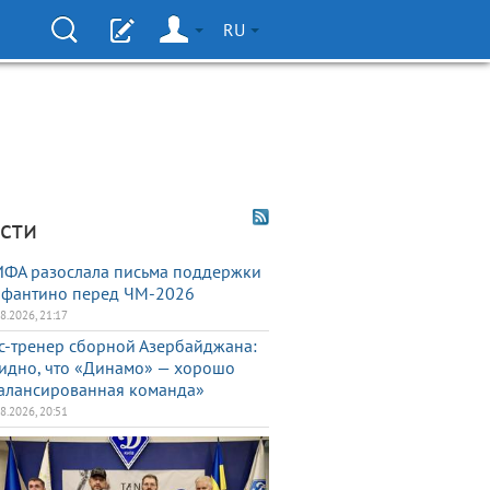
RU
сти
ФА разослала письма поддержки
фантино перед ЧМ-2026
08.2026, 21:17
с-тренер сборной Азербайджана:
идно, что «Динамо» — хорошо
алансированная команда»
08.2026, 20:51