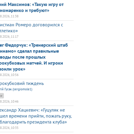
ий Максимов: «Такую игру от
номаренко и требуют»
08.2026, 11:38
истиан Ромеро договорился с
тлетико»
08.2026, 11:17
ег Федорчук: «Тренерский штаб
инамо» сделал правильные
воды после прошлых
рокубковых матчей. И игроки
воили урок»
08.2026, 10:56
рокубковий тиждень
гій Гусак (sergiomole1)
ог
08.2026, 10:46
ександр Хацкевич: «Гуцуляк не
шел времени прийти, пожать руку,
благодарить президента клуба»
08.2026, 10:35