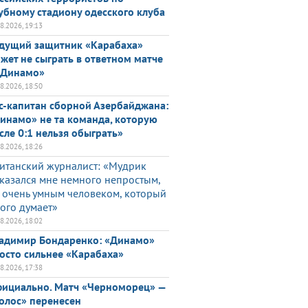
убному стадиону одесского клуба
08.2026, 19:13
дущий защитник «Карабаха»
жет не сыграть в ответном матче
«Динамо»
08.2026, 18:50
с-капитан сборной Азербайджана:
инамо» не та команда, которую
сле 0:1 нельзя обыграть»
08.2026, 18:26
итанский журналист: «Мудрик
казался мне немного непростым,
 очень умным человеком, который
ого думает»
08.2026, 18:02
адимир Бондаренко: «Динамо»
осто сильнее «Карабаха»
08.2026, 17:38
ициально. Матч «Черноморец» —
олос» перенесен