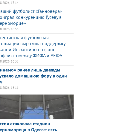
08.2026, 17:14
вший футболист «Ганновера»
оиграл конкуренцию Гусеву в
ерноморце»
08.2026, 16:53
гентинская футбольная
социация выразила поддержку
анни Инфантино на фоне
нфликта между ФИФА и УЕФА
08.2026, 16:32
инамо» ранее лишь дважды
ускало домашнюю фору в один
ч
08.2026, 16:11
ссия атаковала стадион
ерноморец» в Одессе: есть