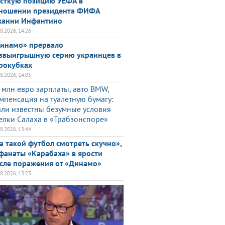
сткую позицию УЕФА в
ношении президента ФИФА
анни Инфантино
08.2026, 14:26
инамо» прервало
звыигрышную серию украинцев в
рокубках
08.2026, 14:05
 млн евро зарплаты, авто BMW,
мпенсация на туалетную бумагу:
али известны безумные условия
елки Салаха в «Трабзонспоре»
08.2026, 13:44
а такой футбол смотреть скучно»,
фанаты «Карабаха» в ярости
сле поражения от «Динамо»
08.2026, 13:23