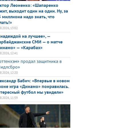
ктор Леоненко: «Шапаренко
жит, выходит один на один. Ну, за
5 миллиона надо знать, что
лать!»
08.2026, 13:02
 надеждой на лучшее», —
ербайджанские СМИ — о матче
инамо» — «Карабах»
08.2026, 12:41
оттенхэм» продал защитника в
идлсбро»
08.2026, 12:20
ександр Бабич: «Впервые в новом
зоне игра «Динамо» понравилась.
тересный футбол мы увидели»
08.2026, 11:59