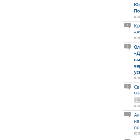
Юр
По
07.
Кр
1
«А
07.
Ол
6
«Д
вы
ев
ус
07.
Єв
6
Сер
Бл
07.
Ал
9
на
по
07.