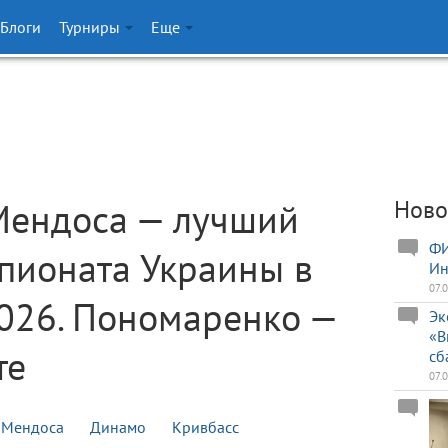
Блоги
Турниры
Еще
Мендоса — лучший
Ново
ФИ
пионата Украины в
Ин
07.
026. Пономаренко —
Эк
«В
те
сб
07.
Мендоса
Динамо
Кривбасс