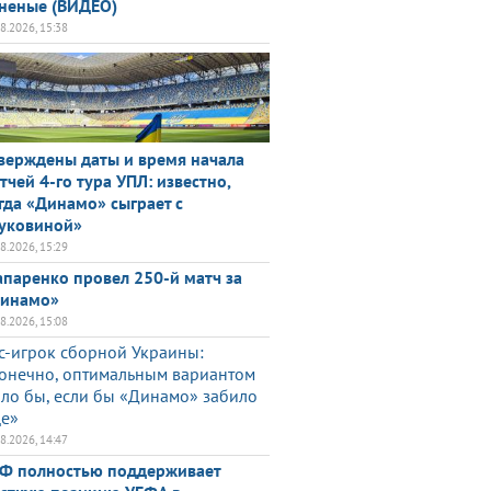
неные (ВИДЕО)
08.2026, 15:38
верждены даты и время начала
тчей 4-го тура УПЛ: известно,
гда «Динамо» сыграет с
уковиной»
08.2026, 15:29
паренко провел 250-й матч за
инамо»
08.2026, 15:08
с-игрок сборной Украины:
онечно, оптимальным вариантом
ло бы, если бы «Динамо» забило
е»
08.2026, 14:47
Ф полностью поддерживает