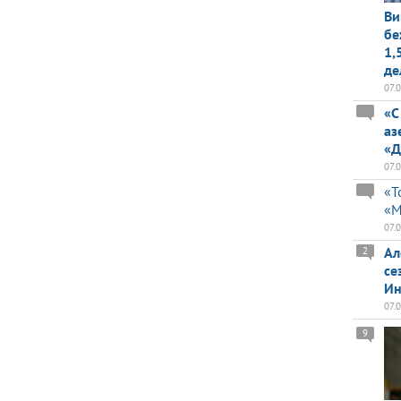
Ви
бе
1,
де
07.
«С
аз
«Д
07.
«Т
«М
07.
Ал
2
се
Ин
07.
9