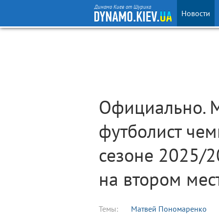
Динамо Киев от Шурика
Новости
Официально. 
футболист чем
сезоне 2025/2
на втором мес
Темы:
Матвей Пономаренко