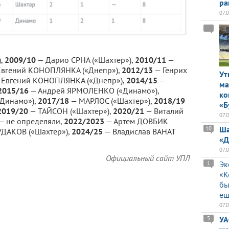
ра
07.
),
2009/10
— Дарио СРНА («Шахтер»),
2010/11
—
вгений КОНОПЛЯНКА («Днепр»),
2012/13
— Генрих
Ут
 Евгений КОНОПЛЯНКА («Днепр»),
2014/15
—
ма
2015/16
— Андрей ЯРМОЛЕНКО («Динамо»),
ко
Динамо»),
2017/18
— МАРЛОС («Шахтер»),
2018/19
«Б
2019/20
— ТАЙСОН («Шахтер»),
2020/21
— Виталий
07.
— не определяли,
2022/2023
— Артем ДОВБИК
Ша
10
УДАКОВ («Шахтер»),
2024/25
— Владислав ВАНАТ
«Д
07.
Официальный сайт УПЛ
Эк
1
«К
бы
ещ
07.
УА
5