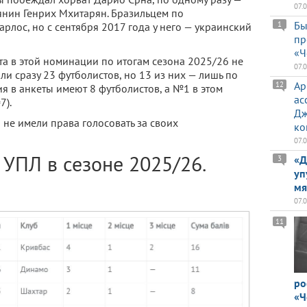
07.
янин Генрих Мхитарян. Бразильцем по
Бы
1
лос, но с сентября 2017 года у него — украинский
пр
«Ч
ита в этой номинации по итогам сезона 2025/26 не
07.
ли сразу 23 футболистов, но 13 из них — лишь по
Ар
12
ия в анкеты имеют 8 футболистов, а №1 в этом
ас
7).
Дж
не имели права голосовать за своих
ко
07.
УПЛ в сезоне 2025/26.
«Д
3
уп
мя
07.
11
ро
«Ч