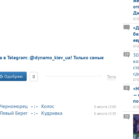
же
от
Дж
07.
«Д
бе
ев
07.
30
19
a в Telegram: @dynamo_kiev_ua! Только самые
ко
ст
сд
Одобряю
Теги
0
07.
«Н
8
— 
по
Черноморец
- : -
Колос
8 августа 13:00
07.
Левый Берег
- : -
Кудривка
8 августа 15:30
30