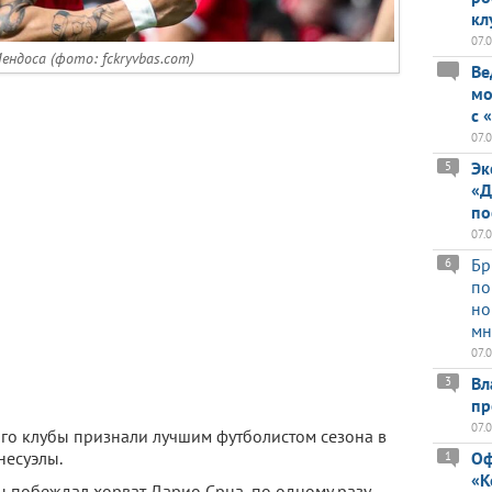
кл
07.
ендоса (фото: fckryvbas.com)
Ве
мо
с 
07.
Эк
5
«Д
по
07.
Бр
6
по
но
мн
07.
Вл
3
пр
07.
ого клубы признали лучшим футболистом сезона в
несуэлы.
Оф
1
«К
ы побеждал хорват Дарио Срна, по одному разу —