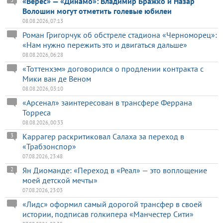
«Верес» — «Динамо»: Владимир Бражко и Назар
3
Волошин могут отметить голевые юбилеи
08.08.2026, 07:13
Роман Григорчук об обстреле стадиона «Черноморец»:
«Нам нужно пережить это и двигаться дальше»
08.08.2026, 06:28
«Тоттенхэм» договорился о продлении контракта с
Мики ван де Веном
08.08.2026, 03:10
«Арсенал» заинтересован в трансфере Феррана
Торреса
08.08.2026, 00:33
Каррагер раскритиковал Салаха за переход в
3
«Трабзонспор»
07.08.2026, 23:48
Ян Диоманде: «Переход в «Реал» — это воплощение
2
моей детской мечты»
07.08.2026, 23:03
«Лидс» оформил самый дорогой трансфер в своей
истории, подписав голкипера «Манчестер Сити»