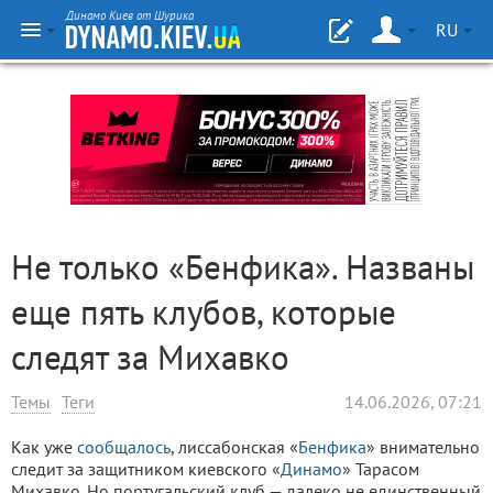
Динамо Киев от Шурика
RU
Не только «Бенфика». Названы
еще пять клубов, которые
следят за Михавко
Темы
Теги
14.06.2026, 07:21
Как уже
сообщалось
, лиссабонская «
Бенфика
» внимательно
следит за защитником киевского «
Динамо
» Тарасом
Михавко. Но португальский клуб — далеко не единственный