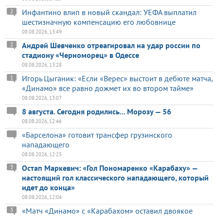
Инфантино влип в новый скандал: УЕФА выплатил
2
шестизначную компенсацию его любовнице
08.08.2026, 13:49
Андрей Шевченко отреагировал на удар россии по
2
стадиону «Черноморец» в Одессе
08.08.2026, 13:28
Игорь Цыганик: «Если «Верес» выстоит в дебюте матча,
1
«Динамо» все равно дожмет их во втором тайме»
08.08.2026, 13:07
8 августа. Сегодня родились... Морозу — 56
08.08.2026, 12:46
«Барселона» готовит трансфер грузинского
нападающего
08.08.2026, 12:25
Остап Маркевич: «Гол Пономаренко «Карабаху» —
3
настоящий гол классического нападающего, который
идет до конца»
08.08.2026, 12:04
«Матч «Динамо» с «Карабахом» оставил двоякое
3