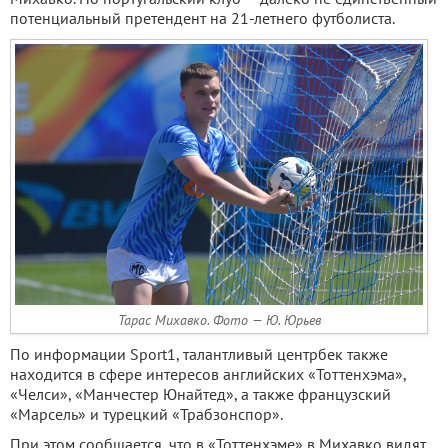
потенциальный претендент на 21-летнего футболиста.
Тарас Михавко. Фото — Ю. Юрьев
По информации Sport1, талантливый центрбек также
находится в сфере интересов английских «Тоттенхэма»,
«Челси», «Манчестер Юнайтед», а также французский
«Марсель» и турецкий «Трабзонспор».
При этом сообщается, что в «Тоттенхэме» в Михавко видят