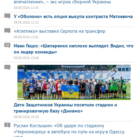
впечатление», — экс-игрок сборной Украины
08.08.2026, 11:43
У «Оболони» есть опция выкупа контракта Маткевича
08.08.2026, 11:22
«Атлетико» выставил Серлота на трансфер
08.08.2026, 11:01
Иван Гецко: «Шапаренко неплохо выглядит. Видно, что
20
он лидер команды»
08.08.2026, 10:40
Дети Защитников Украины посетили стадион и
тренировочную базу «Динамо»
08.08.2026, 10:18
Руслан Костышин: «Об ударе по стадиону
2
«Черноморец» в автобусе по пути на игру в Одессу.