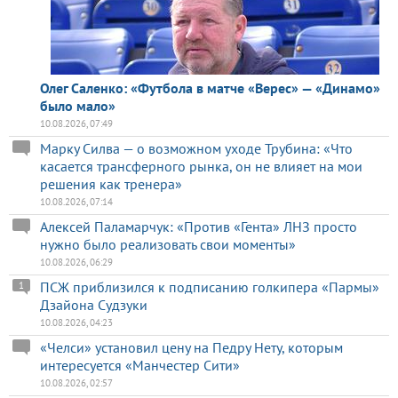
Олег Саленко: «Футбола в матче «Верес» — «Динамо»
было мало»
10.08.2026, 07:49
Марку Силва — о возможном уходе Трубина: «Что
касается трансферного рынка, он не влияет на мои
решения как тренера»
10.08.2026, 07:14
Алексей Паламарчук: «Против «Гента» ЛНЗ просто
нужно было реализовать свои моменты»
10.08.2026, 06:29
ПСЖ приблизился к подписанию голкипера «Пармы»
1
Дзайона Судзуки
10.08.2026, 04:23
«Челси» установил цену на Педру Нету, которым
интересуется «Манчестер Сити»
10.08.2026, 02:57