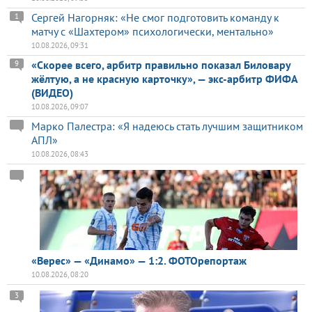
Сергей Нагорняк: «Не смог подготовить команду к
1
матчу с «Шахтером» психологически, ментально»
10.08.2026, 09:31
«Скорее всего, арбитр правильно показал Биловару
9
жёлтую, а не красную карточку», — экс-арбитр ФИФА
(ВИДЕО)
10.08.2026, 09:07
Марко Палестра: «Я надеюсь стать лучшим защитником
АПЛ»
10.08.2026, 08:43
«Верес» — «Динамо» — 1:2. ФОТОрепортаж
10.08.2026, 08:20
3