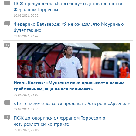
ПСЖ предупредил «Барселону» о договорённости с
Ферраном Торресом
10.08.2026, 00:32
Федерико Вальверде: «Я не ожидал, что Моуринью
будет таким»
09.08.2026, 23:47
13
Игорь Костюк: «Мунгенге пока привыкает к нашим
требованиям, еще не все понимает»
09.08.2026, 23:02
«Тоттенхэм» отказался продавать Ромеро в «Арсенал»
09.08.2026, 22:34
ПСЖ договорился с Ферраном Торресом о
1
четырехлетнем контракте
09.08.2026, 22:06