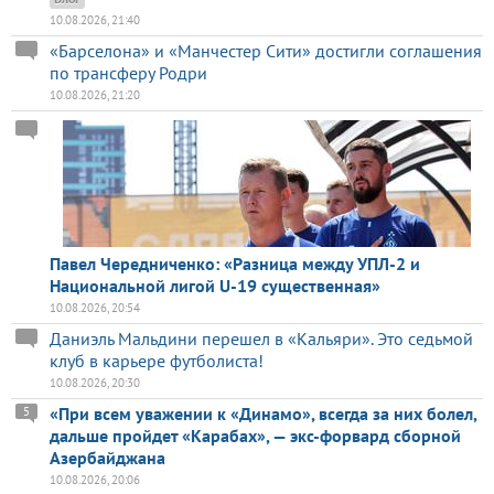
10.08.2026, 21:40
«Барселона» и «Манчестер Сити» достигли соглашения
по трансферу Родри
10.08.2026, 21:20
Павел Чередниченко: «Разница между УПЛ-2 и
Национальной лигой U-19 существенная»
10.08.2026, 20:54
Даниэль Мальдини перешел в «Кальяри». Это седьмой
клуб в карьере футболиста!
10.08.2026, 20:30
«При всем уважении к «Динамо», всегда за них болел,
5
дальше пройдет «Карабах», — экс-форвард сборной
Азербайджана
10.08.2026, 20:06