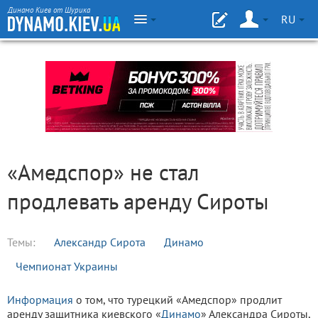
Динамо Киев от Шурика
RU
«Амедспор» не стал
продлевать аренду Сироты
Темы:
Александр Сирота
Динамо
Чемпионат Украины
Информация
о том, что турецкий «Амедспор» продлит
аренду защитника киевского «
Динамо
» Александра Сироты,