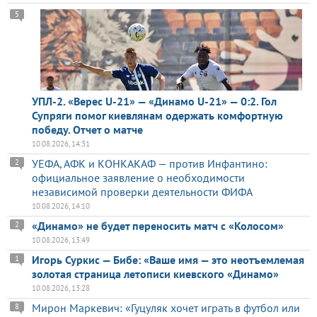
5
УПЛ-2. «Верес U-21» — «Динамо U-21» — 0:2. Гол
Супряги помог киевлянам одержать комфортную
победу. Отчет о матче
10.08.2026, 14:31
УЕФА, АФК и КОНКАКАФ — против Инфантино:
2
официальное заявление о необходимости
независимой проверки деятельности ФИФА
10.08.2026, 14:10
«Динамо» не будет переносить матч с «Колосом»
2
10.08.2026, 13:49
Игорь Суркис — Бибе: «Ваше имя — это неотъемлемая
1
золотая страница летописи киевского «Динамо»
10.08.2026, 13:28
Мирон Маркевич: «Гуцуляк хочет играть в футбол или
8