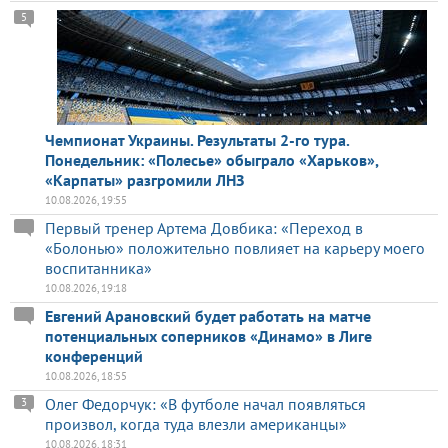
5
Чемпионат Украины. Результаты 2-го тура.
Понедельник: «Полесье» обыграло «Харьков»,
«Карпаты» разгромили ЛНЗ
10.08.2026, 19:55
Первый тренер Артема Довбика: «Переход в
«Болонью» положительно повлияет на карьеру моего
воспитанника»
10.08.2026, 19:18
Евгений Арановский будет работать на матче
потенциальных соперников «Динамо» в Лиге
конференций
10.08.2026, 18:55
Олег Федорчук: «В футболе начал появляться
3
произвол, когда туда влезли американцы»
10.08.2026, 18:31