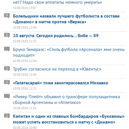
нет? Надо свои аппетиты немного умерить»
10.08.2026, 13:07
Болельщики назвали лучшего футболиста в составе
9
«Динамо» в матче против «Вереса»
10.08.2026, 12:46
10 августа. Сегодня родились... Бибе — 89
6
10.08.2026, 12:25
Бруно Гимараэс: «Стиль футбола «Арсенала» мне очень
подходит»
10.08.2026, 12:04
Трубин согласился на переход в «Ювентус»
2
10.08.2026, 11:43
«Галатасарай» тоже заинтересовался Михавко
2
10.08.2026, 11:22
«Ривер Плейт» объявил о трансфере полузащитника
сборной Аргентины и «Атлетико»
10.08.2026, 11:01
Капитан и один из главных бомбардиров «Буковины»
1
может успеть восстановиться к матчу с «Динамо»
10.08.2026, 10:40