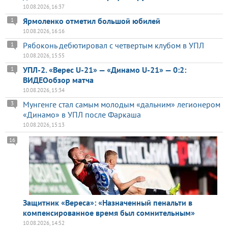
10.08.2026, 16:37
Ярмоленко отметил большой юбилей
1
10.08.2026, 16:16
Рябоконь дебютировал с четвертым клубом в УПЛ
1
10.08.2026, 15:55
УПЛ-2. «Верес U-21» — «Динамо U-21» — 0:2:
1
ВИДЕОобзор матча
10.08.2026, 15:34
Мунгенге стал самым молодым «дальним» легионером
3
«Динамо» в УПЛ после Фаркаша
10.08.2026, 15:13
16
Защитник «Вереса»: «Назначенный пенальти в
компенсированное время был сомнительным»
10.08.2026, 14:52