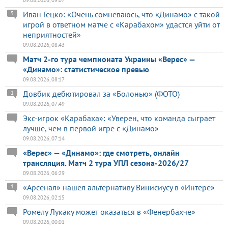
09.08.2026, 09:07
Иван Гецко: «Очень сомневаюсь, что «Динамо» с такой
5
игрой в ответном матче с «Карабахом» удастся уйти от
неприятностей»
09.08.2026, 08:43
Матч 2-го тура чемпионата Украины «Верес» —
«Динамо»: статистическое превью
09.08.2026, 08:17
Довбик дебютировал за «Болонью» (ФОТО)
1
09.08.2026, 07:49
Экс-игрок «Карабаха»: «Уверен, что команда сыграет
лучше, чем в первой игре с «Динамо»
09.08.2026, 07:14
«Верес» — «Динамо»: где смотреть, онлайн
трансляция. Матч 2 тура УПЛ сезона-2026/27
09.08.2026, 06:29
«Арсенал» нашёл альтернативу Винисиусу в «Интере»
1
09.08.2026, 02:15
Ромелу Лукаку может оказаться в «Фенербахче»
09.08.2026, 00:01