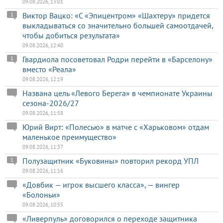
09.08.2026, 13:01
Виктор Вацко: «С «Эпицентром» «Шахтеру» придется
1
выкладываться со значительно большей самоотдачей,
чтобы добиться результата»
09.08.2026, 12:40
Гвардиола посоветовал Родри перейти в «Барселону»
1
вместо «Реала»
09.08.2026, 12:19
Названа цель «Левого Берега» в чемпионате Украины
сезона-2026/27
09.08.2026, 11:58
Юрий Вирт: «Полесью» в матче с «Харьковом» отдам
маленькое преимущество»
09.08.2026, 11:37
Полузащитник «Буковины» повторил рекорд УПЛ
1
09.08.2026, 11:16
«Довбик — игрок высшего класса», — вингер
«Болоньи»
09.08.2026, 10:55
«Ливерпуль» договорился о переходе защитника