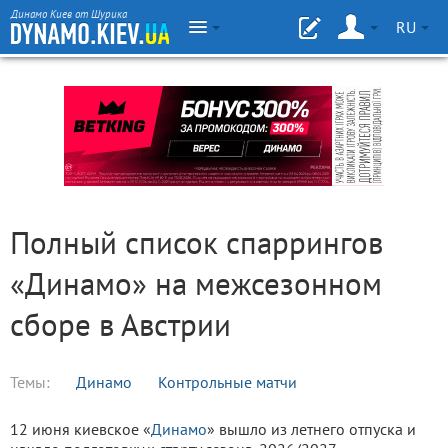
Динамо Киев от Шурика
RU
Полный список спаррингов
«Динамо» на межсезонном
сборе в Австрии
Темы:
Динамо
Контрольные матчи
12 июня киевское «
Динамо
» вышло из летнего отпуска и