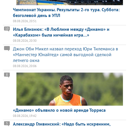
Чемпионат Украины. Результаты 2-го тура. Суббота:
безголевой день в УПЛ
08.08.2026, 20:51
Илья Близнюк: «В Люблине между «Динамо» и
10
«Карабахом» была ничейная игра…»
08.08.2026, 20:30
Джон Оби Микел назвал переход Юри Тилеманса в
«Манчестер Юнайтед» самой выгодной сделкой
летнего окна
08.08.2026, 20:06
8
«Динамо» объявило о новой аренде Торреса
08.08.2026, 19:42
Александр Гливинский: «Надо быть искренним,
5