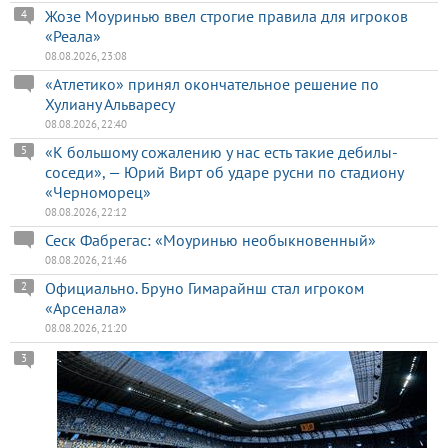
Жозе Моуринью ввел строгие правила для игроков
4
«Реала»
08.08.2026, 23:08
«Атлетико» принял окончательное решение по
Хулиану Альваресу
08.08.2026, 22:40
«К большому сожалению у нас есть такие дебилы-
5
соседи», — Юрий Вирт об ударе русни по стадиону
«Черноморец»
08.08.2026, 22:12
Сеск Фабрегас: «Моуринью необыкновенный»
08.08.2026, 21:46
Официально. Бруно Гимарайнш стал игроком
2
«Арсенала»
08.08.2026, 21:20
3