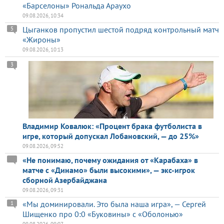
«Барселоны» Рональда Араухо
09.08.2026, 10:34
Цыганков пропустил шестой подряд контрольный матч
5
«Жироны»
09.08.2026, 10:13
3
Владимир Ковалюк: «Процент брака футболиста в
игре, который допускал Лобановский, — до 25%»
09.08.2026, 09:52
«Не понимаю, почему ожидания от «Карабаха» в
матче с «Динамо» были высокими», — экс-игрок
сборной Азербайджана
09.08.2026, 09:31
«Мы доминировали. Это была наша игра», — Сергей
1
Шищенко про 0:0 «Буковины» с «Оболонью»