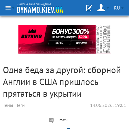
Динамо Киев от Шурика
RU
Одна беда за другой: сборной
Англии в США пришлось
прятаться в укрытии
Темы
Теги
14.06.2026, 19:01
Матч
28