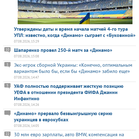
Утверждены даты и время начала матчей 4-го тура
УПЛ: известно, когда «Динамо» сыграет с «Буковиной»
07.08.2026, 15:29
Шапаренко провел 250-й матч за «Динамо»
10
07.08.2026, 15:08
Экс-игрок сборной Украины: «Конечно, оптимальным
1
вариантом было бы, если бы «Динамо» забило еще»
07.08.2026, 14:47
УАФ полностью поддерживает жесткую позицию
5
УЕФА в отношении президента ФИФА Джанни
Инфантино
07.08.2026, 14:26
«Динамо» прервало безвыигрышную серию
украинцев в еврокубках
07.08.2026, 14:05
30 млн евро зарплаты, авто BMW, компенсация на
22