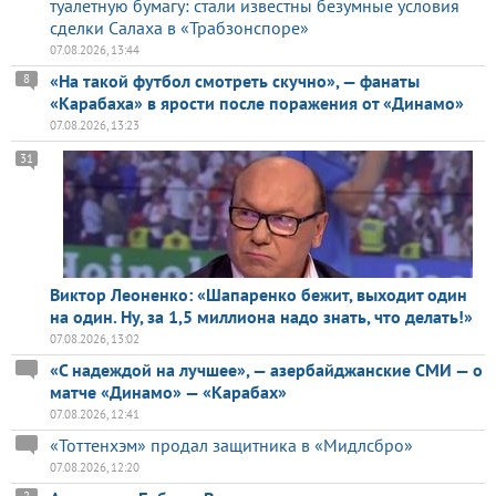
туалетную бумагу: стали известны безумные условия
сделки Салаха в «Трабзонспоре»
07.08.2026, 13:44
«На такой футбол смотреть скучно», — фанаты
8
«Карабаха» в ярости после поражения от «Динамо»
07.08.2026, 13:23
31
Виктор Леоненко: «Шапаренко бежит, выходит один
на один. Ну, за 1,5 миллиона надо знать, что делать!»
07.08.2026, 13:02
«С надеждой на лучшее», — азербайджанские СМИ — о
матче «Динамо» — «Карабах»
07.08.2026, 12:41
«Тоттенхэм» продал защитника в «Мидлсбро»
07.08.2026, 12:20