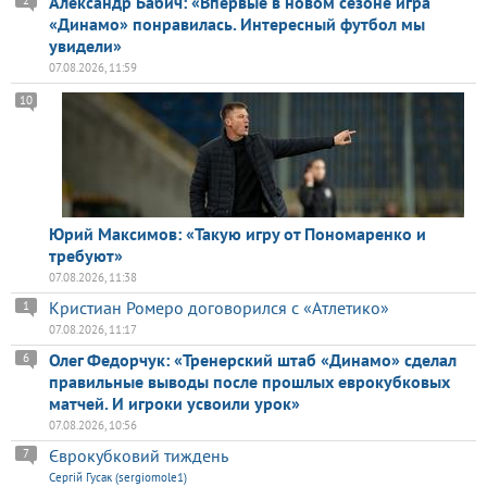
Александр Бабич: «Впервые в новом сезоне игра
2
«Динамо» понравилась. Интересный футбол мы
увидели»
07.08.2026, 11:59
10
Юрий Максимов: «Такую игру от Пономаренко и
требуют»
07.08.2026, 11:38
Кристиан Ромеро договорился с «Атлетико»
1
07.08.2026, 11:17
Олег Федорчук: «Тренерский штаб «Динамо» сделал
6
правильные выводы после прошлых еврокубковых
матчей. И игроки усвоили урок»
07.08.2026, 10:56
Єврокубковий тиждень
7
Сергій Гусак (sergiomole1)