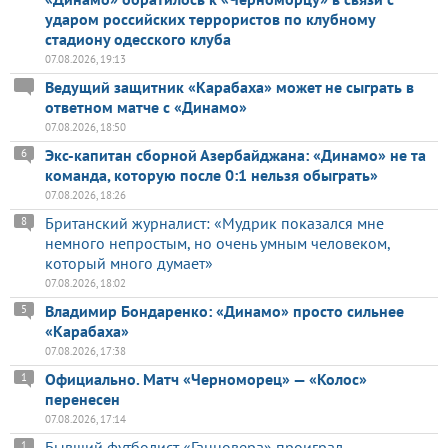
ударом российских террористов по клубному
стадиону одесского клуба
07.08.2026, 19:13
Ведущий защитник «Карабаха» может не сыграть в
ответном матче с «Динамо»
07.08.2026, 18:50
Экс-капитан сборной Азербайджана: «Динамо» не та
6
команда, которую после 0:1 нельзя обыграть»
07.08.2026, 18:26
Британский журналист: «Мудрик показался мне
8
немного непростым, но очень умным человеком,
который много думает»
07.08.2026, 18:02
Владимир Бондаренко: «Динамо» просто сильнее
5
«Карабаха»
07.08.2026, 17:38
Официально. Матч «Черноморец» — «Колос»
1
перенесен
07.08.2026, 17:14
Бывший футболист «Ганновера» проиграл
1