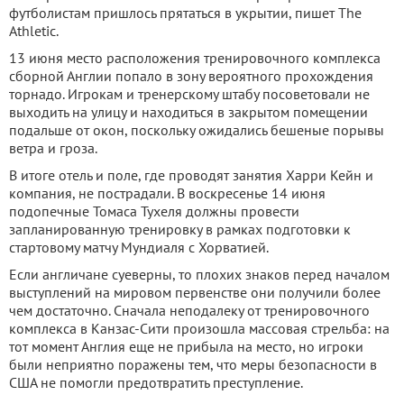
футболистам пришлось прятаться в укрытии, пишет The
Athletic.
13 июня место расположения тренировочного комплекса
сборной Англии попало в зону вероятного прохождения
торнадо. Игрокам и тренерскому штабу посоветовали не
выходить на улицу и находиться в закрытом помещении
подальше от окон, поскольку ожидались бешеные порывы
ветра и гроза.
В итоге отель и поле, где проводят занятия Харри Кейн и
компания, не пострадали. В воскресенье 14 июня
подопечные Томаса Тухеля должны провести
запланированную тренировку в рамках подготовки к
стартовому матчу Мундиаля с Хорватией.
Если англичане суеверны, то плохих знаков перед началом
выступлений на мировом первенстве они получили более
чем достаточно. Сначала неподалеку от тренировочного
комплекса в Канзас-Сити произошла массовая стрельба: на
тот момент Англия еще не прибыла на место, но игроки
были неприятно поражены тем, что меры безопасности в
США не помогли предотвратить преступление.