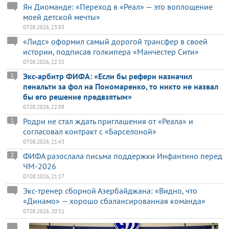
Ян Диоманде: «Переход в «Реал» — это воплощение
моей детской мечты»
07.08.2026, 23:03
«Лидс» оформил самый дорогой трансфер в своей
истории, подписав голкипера «Манчестер Сити»
07.08.2026, 22:35
Экс-арбитр ФИФА: «Если бы рефери назначил
1
пенальти за фол на Пономаренко, то никто не назвал
бы его решение предвзятым»
07.08.2026, 22:09
Родри не стал ждать приглашения от «Реала» и
1
согласовал контракт с «Барселоной»
07.08.2026, 21:43
ФИФА разослала письма поддержки Инфантино перед
2
ЧМ-2026
07.08.2026, 21:17
Экс-тренер сборной Азербайджана: «Видно, что
«Динамо» — хорошо сбалансированная команда»
07.08.2026, 20:51